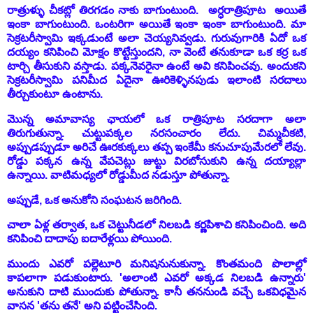
రాత్రుళ్ళు చీకట్లో తిరగడం నాకు బాగుంటుంది. అర్ధరాత్రిపూట అయితే
ఇంకా బాగుంటుంది. ఒంటరిగా అయితే ఇంకా ఇంకా బాగుంటుంది. మా
సెక్రటరీస్వామి ఇక్కడుంటే అలా చెయ్యనివ్వడు. గురువుగారికి ఏదో ఒక
దయ్యం కనిపించి మోక్షం కొట్టేస్తుందని, నా వెంటే తనుకూడా ఒక కర్ర ఒక
టార్చి తీసుకుని వస్తాడు. పక్కనెవరైనా ఉంటే అవి కనిపించవు. అందుకని
సెక్రటరీస్వామి పనిమీద ఏదైనా ఊరికెళ్ళినపుడు ఇలాంటి సరదాలు
తీర్చుకుంటూ ఉంటాను.
మొన్న అమావాస్య ఛాయలో ఒక రాత్రిపూట సరదాగా అలా
తిరుగుతున్నా. చుట్టుపక్కల నరసంచారం లేదు. చిమ్మచీకటి,
అప్పుడప్పుడూ అరిచే ఊరకుక్కలు తప్ప ఇంకేమీ కనుచూపుమేరలో లేవు.
రోడ్డు పక్కన ఉన్న వేపచెట్లు జుట్టు విరబోసుకుని ఉన్న దయ్యాల్లా
ఉన్నాయి. వాటిమధ్యలో రోడ్డుమీద నడుస్తూ పోతున్నా.
అప్పుడే, ఒక అనుకోని సంఘటన జరిగింది.
చాలా ఏళ్ల తర్వాత, ఒక చెట్టునీడలో నిలబడి కర్ణపిశాచి కనిపించింది. అది
కనిపించి దాదాపు ఐదారేళ్లయి పోయింది.
ముందు ఎవరో పల్లెటూరి మనిషనునుకున్నా. కొంతమంది పొలాల్లో
కాపలాగా పడుకుంటారు. 'అలాంటి ఎవరో అక్కడ నిలబడి ఉన్నారు'
అనుకుని దాటి ముందుకు పోతున్నా. కానీ తననుండి వచ్చే ఒకవిధమైన
వాసన 'తను తనే' అని పట్టించేసింది.