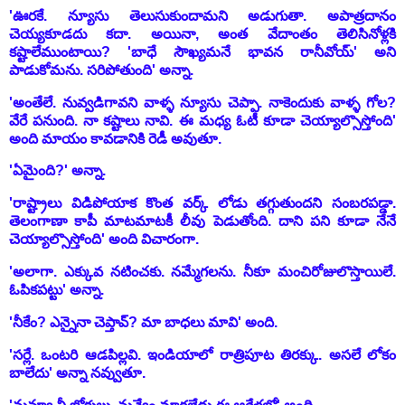
'ఊరకే. న్యూసు తెలుసుకుందామని అడుగుతా. అపాత్రదానం
చెయ్యకూడదు కదా. అయినా, అంత వేదాంతం తెలిసినోళ్లకి
కష్టాలేముంటాయి? 'బాధే సౌఖ్యమనే భావన రానీవోయ్' అని
పాడుకోమను. సరిపోతుంది' అన్నా.
'అంతేలే. నువ్వడిగావని వాళ్ళ న్యూసు చెప్పా. నాకెందుకు వాళ్ళ గోల?
వేరే పనుంది. నా కష్టాలు నావి. ఈ మధ్య ఓటీ కూడా చెయ్యాల్సొస్తోంది'
అంది మాయం కావడానికి రెడీ అవుతూ.
'ఏమైంది?' అన్నా.
'రాష్ట్రాలు విడిపోయాక కొంత వర్క్ లోడు తగ్గుతుందని సంబరపడ్డా.
తెలంగాణా కాపీ మాటమాటకీ లీవు పెడుతోంది. దాని పని కూడా నేనే
చెయ్యాల్సొస్తోంది' అంది విచారంగా.
'అలాగా. ఎక్కువ నటించకు. నమ్మేగలను. నీకూ మంచిరోజులొస్తాయిలే.
ఓపికపట్టు' అన్నా.
'నీకేం? ఎన్నైనా చెప్తావ్? మా బాధలు మావి' అంది.
'సర్లే. ఒంటరి ఆడపిల్లవి. ఇండియాలో రాత్రిపూట తిరక్కు. అసలే లోకం
బాలేదు' అన్నా నవ్వుతూ.