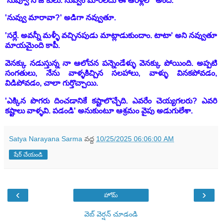
'నువ్వూ నీ జోకులు. నువ్వేం మారలేదు ఈ ఆరేళ్లలో' అంది.
'నువ్వు మారావా?' అడిగా నవ్వుతూ.
'సర్లే. అవన్నీ మళ్ళీ వచ్చినపుడు మాట్లాడుకుందాం. టాటా' అని నవ్వుతూ
మాయమైంది కాపీ.
వెనక్కు నడుస్తున్న నా ఆలోచన పన్నెండేళ్ళు వెనక్కు పోయింది. అప్పటి
సంగతులు, నేను వాళ్ళకిచ్చిన సలహాలు, వాళ్ళు వినకపోవడం,
విడిపోవడం, చాలా గుర్తొచ్చాయి.
'ఎక్కిన పొగరు దించడానికే కష్టాలొచ్చేది. ఎవరేం చెయ్యగలరు? ఎవరి
కష్టాలు వాళ్ళవి. పడండి' అనుకుంటూ
ఆశ్రమం వైపు అడుగులేశా.
Satya Narayana Sarma
వద్ద
10/25/2025 06:06:00 AM
షేర్ చేయండి
‹
›
హోమ్
వెబ్ వెర్షన్‌ చూడండి