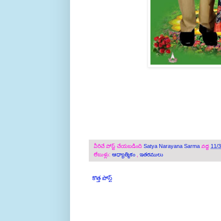
వీరిచే పోస్ట్ చేయబడింది
Satya Narayana Sarma
వద్ద
11/
లేబుళ్లు:
ఆధ్యాత్మికం
,
ఇతరములు
కొత్త పోస్ట్