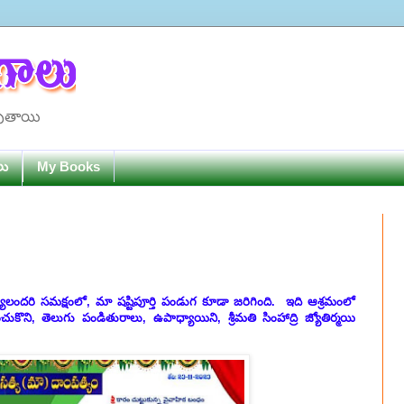
పుతాయి
లు
My Books
్యులందరి సమక్షంలో, మా షష్టిపూర్తి పండుగ కూడా జరిగింది. ఇది ఆశ్రమంలో
కొని, తెలుగు పండితురాలు, ఉపాధ్యాయిని, శ్రీమతి సింహాద్రి జ్యోతిర్మయి