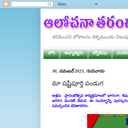
కనిపించని లోకాలను కళ్ళముందు నిలు
హోం
ఆధ్యాత్మికం
జ్యోతిషం
చురక
30, నవంబర్ 2023, గురువారం
మా షష్టిపూర్తి పండుగ
ఆశ్రమ ప్రారంభోత్సవ కార్యక్రమాలలో భాగంగా, శిష
జరిగిన మొదటి వేడుక. ఈ సందర్భాన్ని పురస్కరించు
సమర్పించిన కవితాహారం.