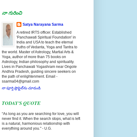
నా గురించి
Satya Narayana Sarma
A retired IRTS officer. Established
'Panchawati Spiritual Foundation' in
India and USA to teach the eternal
truths of Vedanta, Yoga and Tantra to
the world. Master of Astrology, Martial Arts &
Yoga, author of more than 75 books on
Astrology, Indian philosophy and spirituality.
Lives in Panchawati Yogashram near Ongole
Andhra Pradesh, guiding sincere seekers on
the path of enlightenment. Email -
ssarma04@gmail.com
నా పూర్తి ప్రొఫైల్‌ను చూడండి
TODAY'S QUOTE
“As long as you are searching for love, you will
never find it. When the search stops, what is left
is a natural, harmonious relationship with
everything around you." - U.G.