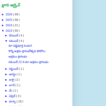
బ్లాగు ఆర్కైవ్
►
2026
( 49 )
►
2025
( 56 )
►
2024
( 21 )
▼
2023
( 55 )
►
డిసెంబర్
( 4 )
▼
నవంబర్
( 4 )
మా షష్టిపూర్తి పండుగ
కొన్ని ఆశ్రమ ప్రారంభోత్సవ ఫోటోలు
ఆశ్రమం ప్రారంభం
నవంబర్ 22 న మా ఆశ్రమం ప్రారంభం
►
సెప్టెంబర్
( 1 )
►
ఆగస్టు
( 1 )
►
జులై
( 2 )
►
జూన్
( 1 )
►
మే
( 1 )
►
ఏప్రిల్
( 3 )
►
మార్చి
( 19 )
►
ఫిబ్రవరి
( 3 )