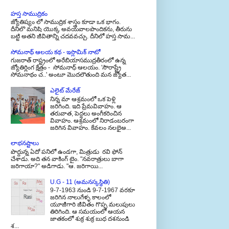
హస్త సాముద్రికం
జ్యోతిష్యం లో సాముద్రిక శాస్త్రం కూడా ఒక భాగం.
దీనిలొ మనిషి యొక్క అవయవాలపొందికను, తీరును
బట్టి అతని జీవితాన్ని చదవవచ్చు. దీనిలో హస్త సామ...
సోమనాథ్ ఆలయ కథ - ఇస్లామిక్ నాటో
గుజరాత్ రాష్ట్రంలో అరేబియాసముద్రతీరంలో ఉన్న
జ్యోతిర్లింగ క్షేత్రం - సోమనాధ్ ఆలయం. 'సౌరాష్ట్రే
సోమనాథం చ..' అంటూ మొదలౌతుంది మన జ్యోత...
ఎలైట్ మేరేజ్
నిన్న మా ఆశ్రమంలో ఒక పెళ్లి
జరిగింది. ఇది ప్రేమవివాహం. ఆ
తరువాత, పెద్దలు అంగీకరించిన
వివాహం. ఆశ్రమంలో నిరాడంబరంగా
జరిగిన వివాహం. కేవలం నలభైఅ...
లాభనష్టాలు
పొద్దున్న ఏదో పనిలో ఉండగా, మిత్రుడు రవి ఫోన్
చేశాడు. అది తన వాకింగ్ టైం. "నవరాత్రులు బాగా
జరిగాయా?" అడిగాడు. "ఆ. జరిగాయి...
U.G - 11 (అమనస్కస్థితి)
9-7-1963 నుండి 9-7-1967 వరకూ
జరిగిన నాలుగేళ్ళ కాలంలో
యూజీగారి జీవితం గొప్ప మలుపులు
తిరిగింది. ఆ సమయంలో ఆయన
జాతకంలో శుక్ర శుక్ర బుధ దశనుండి
శ...