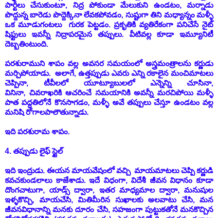
పార్టీలు చేసుకుంటూ, నిద్ర పోకుండా మేలుకుని ఉండటం, మర్నాడు
పొద్దున్న బారెడు పొద్దెక్కినా లేవకపోవడం, సుష్టుగా తిని మధ్యాన్నం మళ్ళీ
ఒక మూడుగంటలు గురక పెట్టడం. ప్రకృతికి వ్యతిరేకంగా పనిచేసే నైట్
షిఫ్టులు ఇవన్నీ నిద్రాపరమైన తప్పులు. వీటివల్ల కూడా ఇమ్యూనిటీ
దెబ్బతింటుంది.
పరశురాముని శాపం వల్ల అవసర సమయంలో అస్త్రమంత్రాలను కర్ణుడు
మర్చిపోయాడు. అలాగే, ఉత్తప్పుడు ఎవరు ఎన్ని రకాలైన మంచిమాటలు
చెప్పినా, టీవీలలో యూట్యూబులలో ఎన్నెన్ని చూసినా,
వినినా, చివరాఖరికి ఆచరించే సమయానికి అవన్నీ మరచిపోయి మళ్ళీ
పాత పద్ధతిలోనే కొనసాగడం, మళ్ళీ అవే తప్పులు చేస్తూ ఉండటం వల్ల
మనిషి రోగాలపాలౌతున్నాడు.
ఇది పరశురామ శాపం.
4. తప్పుడు లైఫ్ స్టైల్
ఇది ఇంద్రుడు. ఈయన మాయవేషంలో వచ్చి మాయమాటలు చెప్పి కర్ణుడి
కవచకుండలాలు కాజేశాడు. ఇదే విధంగా, విదేశీ జీవన విధానం కూడా
దొంగచాటుగా, యాడ్స్ ద్వారా, ఇతర మాధ్యమాల ద్వారా, మనుషుల
ఇళ్ళకొచ్చి, మాయచేసి, మితిమీరిన సుఖాలకు అలవాటు చేసి, మన
జీవనవిధానాన్ని మనకు దూరం చేసి, సహజంగా పుట్టుకతోనే మనకొచ్చిన