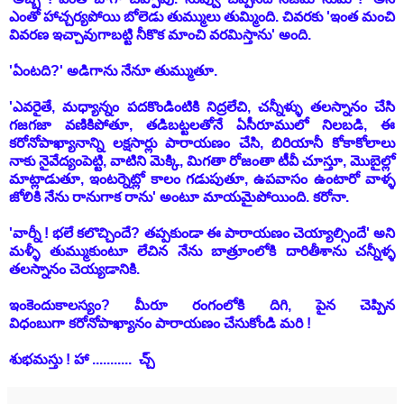
ఎంతో హాచ్చర్యపోయి బోలెడు తుమ్ములు తుమ్మింది. చివరకు 'ఇంత మంచి
వివరణ ఇచ్చావుగాబట్టి నీకొక మాంచి వరమిస్తాను' అంది.
'ఏంటది?' అడిగాను నేనూ తుమ్ముతూ.
'ఎవరైతే, మధ్యాన్నం పదకొండింటికి నిద్రలేచి, చన్నీళ్ళు తలస్నానం చేసి
గజగజా వణికిపోతూ, తడిబట్టలతోనే ఏసీరూములో నిలబడి, ఈ
కరోనోపాఖ్యానాన్ని లక్షసార్లు పారాయణం చేసి, బిరియానీ కోకాకోలాలు
నాకు నైవేద్యంపెట్టి, వాటిని మెక్కి, మిగతా రోజంతా టీవీ చూస్తూ, మొబైల్లో
మాట్లాడుతూ, ఇంటర్నెట్లో కాలం గడుపుతూ, ఉపవాసం ఉంటారో వాళ్ళ
జోలికి నేను రానుగాక రాను' అంటూ మాయమైపోయింది. కరోనా.
'వార్నీ ! భలే కలొచ్చిందే? తప్పకుండా ఈ పారాయణం చెయ్యాల్సిందే' అని
మళ్ళీ తుమ్ముకుంటూ లేచిన నేను బాత్రూంలోకి దారితీశాను చన్నీళ్ళ
తలస్నానం చెయ్యడానికి.
ఇంకెందుకాలస్యం? మీరూ రంగంలోకి దిగి, పైన చెప్పిన
విధంబుగా కరోనోపాఖ్యానం పారాయణం చేసుకోండి మరి !
శుభమస్తు ! హా ........... చ్చ్