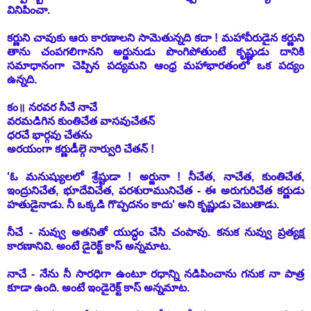
వినిపించా.
కర్ణుని చావుకు ఆరు కారణాలని సామెతున్నది కదా !
మహావీరుడైన కర్ణుని
తాను చంపగలిగానని అర్జునుడు పొంగిపోతుంటే కృష్ణుడు దానికి
సమాధానంగా చెప్పిన పద్యమని ఆంధ్ర మహాభారతంలో ఒక పద్యం
ఉన్నది.
కం॥ నరవర నీచే నాచే
వరమడిగిన కుంతిచేత వాసవుచేతన్
ధరచే భార్గవు చేతను
అరయంగా కర్ణుడీల్గె నార్వురి చేతన్ !
'ఓ మనుష్యులలో శ్రేష్టుడా ! అర్జునా ! నీచేత, నాచేత, కుంతిచేత,
ఇంద్రునిచేత, భూదేవిచేత, పరశురామునిచేత - ఈ అరుగురిచేత కర్ణుడు
హతుడైనాడు. నీ ఒక్కడి గొప్పదనం కాదు' అని కృష్ణుడు చెబుతాడు.
నీచే - నువ్వు అతనితో యుద్ధం చేసి చంపావు. కనుక నువ్వు ప్రత్యక్ష
కారణానివి. అంటే డైరెక్ట్ కాస్ అన్నమాట.
నాచే - నేను నీ సారధిగా ఉంటూ రధాన్ని నడిపించాను గనుక నా పాత్ర
కూడా ఉంది. అంటే ఇండైరెక్ట్ కాస్ అన్నమాట.