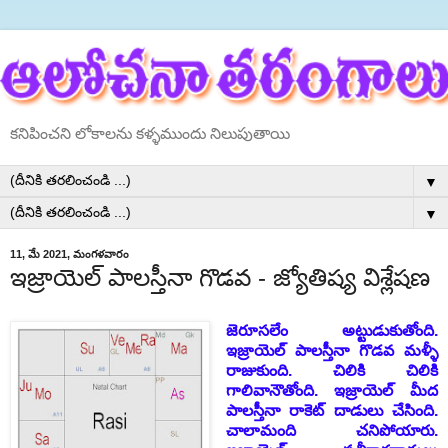
కనిపించని లోకాలను కళ్ళముందు నిలుపుతాయి
▼
▼
11, మే 2021, మంగళవారం
ఇజ్రాయెల్ పాలస్తీనా గొడవ - జ్యోతిష్య విశ్లేషణ
జెరూసలేం అట్టుడుకుతోంది.
ఇజ్రాయెల్ పాలస్తీనా గొడవ మళ్ళీ
రాజుకుంది. చిలికి చిలికి
గాలివానౌతోంది. ఇజ్రాయెల్ మీద
పాలస్తీనా రాకెట్ దాడులు చేసింది.
చాలామంది చనిపోయారు.