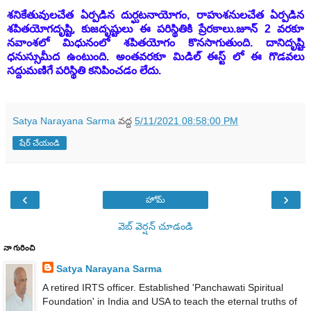
శనికేతువులచేత ఏర్పడిన దుర్ఘటనాయోగం, రాహుశనులచేత ఏర్పడిన
శపితయోగదృష్టి, కుజదృష్టులు ఈ పరిస్థితికి ప్రేరకాలు.
జూన్ 2 వరకూ
నవాంశలో మిధునంలో శపితయోగం కొనసాగుతుంది. దానిదృష్టి
ధనుస్సుమీద ఉంటుంది. అంతవరకూ మిడిల్ ఈస్ట్ లో ఈ గొడవలు
సద్దుమణిగే పరిస్థితి కనిపించడం లేదు.
Satya Narayana Sarma
వద్ద
5/11/2021 08:58:00 PM
షేర్ చేయండి
‹
›
హోమ్
వెబ్ వెర్షన్‌ చూడండి
నా గురించి
Satya Narayana Sarma
A retired IRTS officer. Established 'Panchawati Spiritual
Foundation' in India and USA to teach the eternal truths of