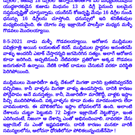
డిగ్రీలలో, కేతువు 18 డిగ్రీలలో ఉన్నారు.అంతేగాక వీరి మధ్యబిందువును
యుద్ధకారకుడైన కుజుడు మిధునం 13 వ డిగ్రీ పైనుంచి బలమైన
సప్తమదృష్టితో చూస్తున్నాడు. యురేనస్ కోణదృష్టి మేషం 16 డిగ్రీల నుండి
ధనుస్సు 16 డిగ్రీలను చూస్తోంది. ధనుస్సులో ఇది శనికేతువుల
మధ్యబిందువైంది. ఈ యోగం వల్ల ఇజ్రాయెల్ పాలస్తీనా మధ్యన మళ్ళీ
గొడవలు మొదలయ్యాయి.
8-5-2021 నాడు మళ్ళీ గొడవలయ్యాయి. ఆరోజున ముస్లిముల
పవిత్రరాత్రి అయిన లయలతుల్ కదర్. ముస్లిముల ప్రార్ధనల అనంతరమే
వాళ్ళు అందరినీ ఎటాక్ చేస్తారన్నది జగమెరిగిన సత్యం. అలాగే ఆరోజున
కూడా జరిగింది. అప్పటినుంచీ నేటివరకూ ప్రతిరోజూ అక్కడ గొడవలు
జరుగుతూనే ఉన్నాయి. నేటికి రాకెట్ దాడులు చేసుకునే వరకూ పరిస్థితి
పెరిగిపోయింది.
ముస్లిములు మెజారిటీగా ఉన్న దేశంలో మిగతా వారిని బ్రతకనివ్వరనేది
పచ్చినిజం. కానీ వాళ్ళను మిగతా వాళ్ళు ఉండనిస్తారు. దానికి కారణం
పోన్లేపాపం అనే మనస్తత్వం. కానీ, మెజారిటీగా మారేకొద్దీ, వాళ్లకు ఇస్లాం
పిచ్చి ముదిరిపోతుంది. పక్కవాళ్ళను కూడా మతం మారమంటారు లేదా
చావమంటారు. ఈ మౌలికలోపం ఇస్లాం బోధనలలోనే ఉంది. అలాంటి
దేశాలను చుట్టూ పెట్టుకుని 72 ఏళ్లుగా ఇజ్రాయెల్ నెట్టుకొస్తూ, ఇంత
ఎదిగిందంటే, నిజంగా ఆ దేశాన్ని ఎంతో అభినందించాలి. నావరకూ నేను
ఇజ్రాయెల్ ను ఎంతో ఇష్టపడతాను. దానికి కారణం మనకూ వారికీ
సమస్యలలోను, ఆలోచనా ధోరణిలోనూ పోలికలున్నందుకేనేమో !