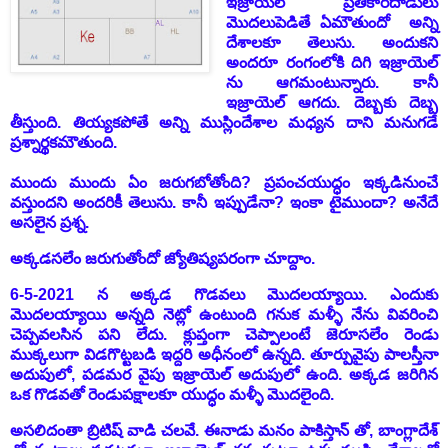
ఇజ్రాయెల్ ప్రతీకారదాడులు
మొదలుపెడితే ఏమౌతుందో అన్ని
దేశాలకూ తెలుసు. అందుకని
అందరూ రంగంలోకి దిగి ఇజ్రాయెల్
ను ఆగమంటున్నారు. కానీ
ఇజ్రాయెల్ ఆగదు. దెబ్బకు దెబ్బ
తీస్తుంది. తియ్యకపోతే అన్ని ముస్లిందేశాల మధ్యన దాని మనుగడే
ప్రశ్నార్థకమౌతుంది.
ముందు ముందు ఏం జరుగబోతోంది? ప్రపంచయుద్ధం ఇక్కడినుంచే
వస్తుందని అందరికీ తెలుసు. కానీ ఇప్పుడేనా? ఇంకా టైముందా? అనేదే
అసలైన ప్రశ్న.
అక్కడసలేం జరుగుతోందో జ్యోతిష్యపరంగా చూద్దాం.
6-5-2021 న అక్కడ గొడవలు మొదలయ్యాయి. ఎందుకు
మొదలయ్యాయి అన్నది నెట్లో ఉంటుంది గనుక మళ్ళీ నేను వివరించి
చెప్పవలసిన పని లేదు. క్లుప్తంగా చెప్పాలంటే జెరూసలేం రెండు
ముక్కలుగా విడగొట్టబడి ఇద్దరి అధీనంలో ఉన్నది. తూర్పువైపు పాలస్తీనా
అదుపులో, పడమర వైపు ఇజ్రాయెల్ అదుపులో ఉంది. అక్కడ జరిగిన
ఒక గొడవతో రెండుపక్షాలకూ యుద్ధం మళ్ళీ మొదలైంది.
అసలిదంతా బ్రిటిష్ వాడి చలవే. ఈనాడు మనం పాకిస్తాన్ తో, బాంగ్లాదేశ్