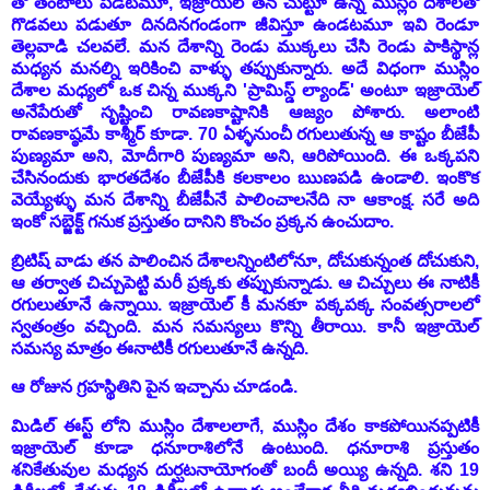
తో తంటాలు పడటమూ, ఇజ్రాయెల్ తన చుట్టూ ఉన్న ముస్లిం దేశాలతో
గొడవలు పడుతూ దినదినగండంగా జీవిస్తూ ఉండటమూ ఇవి రెండూ
తెల్లవాడి చలవలే. మన దేశాన్ని రెండు ముక్కలు చేసి రెండు పాకిస్థాన్ల
మధ్యన మనల్ని ఇరికించి వాళ్ళు తప్పుకున్నారు. అదే విధంగా ముస్లిం
దేశాల మధ్యలో ఒక చిన్న ముక్కని 'ప్రామిస్డ్ ల్యాండ్' అంటూ ఇజ్రాయెల్
అనేపేరుతో సృష్టించి రావణకాష్టానికి ఆజ్యం పోశారు. అలాంటి
రావణకాష్ఠమే కాశ్మీర్ కూడా. 70 ఏళ్ళనుంచీ రగులుతున్న ఆ కాష్టం
బీజేపీ
పుణ్యమా అని, మోదీగారి పుణ్యమా అని,
ఆరిపోయింది. ఈ ఒక్కపని
చేసినందుకు భారతదేశం బీజేపీకి కలకాలం ఋణపడి ఉండాలి. ఇంకొక
వెయ్యేళ్ళు మన దేశాన్ని బీజేపీనే పాలించాలనేది నా ఆకాంక్ష. సరే అది
ఇంకో సబ్జెక్ట్ గనుక ప్రస్తుతం దానిని కొంచం ప్రక్కన ఉంచుదాం.
బ్రిటిష్ వాడు తన పాలించిన దేశాలన్నింటిలోనూ, దోచుకున్నంత దోచుకుని,
ఆ తర్వాత చిచ్చుపెట్టి మరీ ప్రక్కకు తప్పుకున్నాడు. ఆ చిచ్చులు ఈ నాటికీ
రగులుతూనే ఉన్నాయి. ఇజ్రాయెల్ కీ మనకూ పక్కపక్క సంవత్సరాలలో
స్వతంత్రం వచ్చింది. మన సమస్యలు కొన్ని తీరాయి. కానీ ఇజ్రాయెల్
సమస్య మాత్రం ఈనాటికీ రగులుతూనే ఉన్నది.
ఆ రోజున గ్రహస్థితిని పైన ఇచ్చాను చూడండి.
మిడిల్ ఈస్ట్ లోని ముస్లిం దేశాలలాగే, ముస్లిం దేశం కాకపోయినప్పటికీ
ఇజ్రాయెల్ కూడా ధనూరాశిలోనే ఉంటుంది. ధనూరాశి ప్రస్తుతం
శనికేతువుల మధ్యన దుర్ఘటనాయోగంతో బందీ అయ్యి ఉన్నది. శని 19