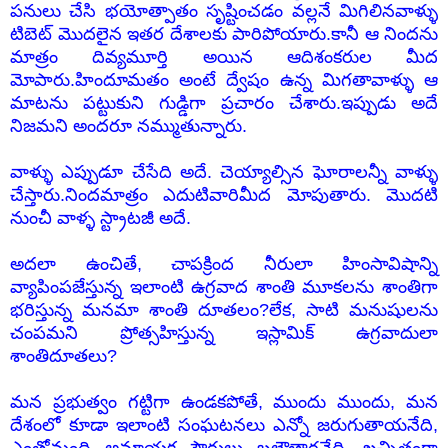
పనులు చేసి భయోత్పాతం సృష్టించడం వల్లనే మిగిలినవాళ్ళు
టిబెట్ మొదలైన ఇతర దేశాలకు పారిపోయారు.కానీ ఆ నిందను
మాత్రం దివ్యమూర్తి అయిన ఆదిశంకరుల మీద
మోపారు.హిందూమతం అంటే ద్వేషం ఉన్న మిగతావాళ్ళు ఆ
మాటను పట్టుకుని గుడ్డిగా ప్రచారం చేశారు.ఇప్పుడు అదే
నిజమని అందరూ నమ్ముతున్నారు.
వాళ్ళు ఎప్పుడూ చేసేది అదే. చెయ్యాల్సిన ఘోరాలన్నీ వాళ్ళు
చేస్తారు.నిందమాత్రం ఎదుటివారిమీద మోపుతారు. మొదటి
నుంచీ వాళ్ళ స్ట్రాటజీ అదే.
అదలా ఉంచితే, చాపక్రింద నీరులా హింసావిషాన్ని
వ్యాపింపజేస్తున్న ఇలాంటి ఉగ్రవాద శాంతి మూకలను శాంతిగా
భరిస్తున్న మనమా శాంతి దూతలం?
లేక, సాటి మనుషులను
చంపమని ప్రోత్సహిస్తున్న ఇస్లామిక్ ఉగ్రవాదులా
శాంతిదూతలు?
మన ప్రభుత్వం గట్టిగా ఉండకపోతే, ముందు ముందు, మన
దేశంలో కూడా ఇలాంటి సంఘటనలు ఎన్నో జరుగుతాయనేది,