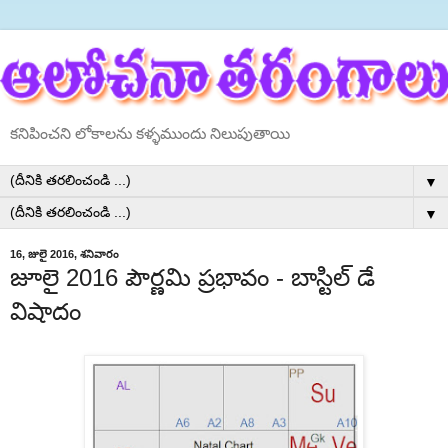
కనిపించని లోకాలను కళ్ళముందు నిలుపుతాయి
▼
▼
16, జులై 2016, శనివారం
జూలై 2016 పౌర్ణమి ప్రభావం - బాస్టిల్ డే
విషాదం