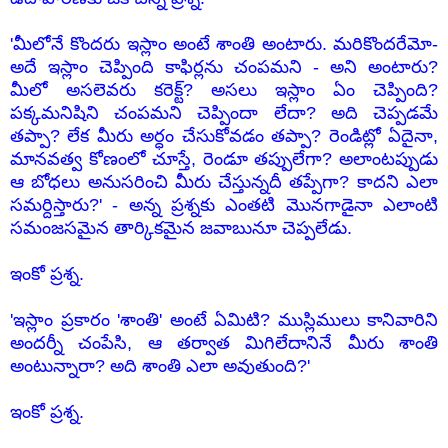
'మీలోనే కొందరు ఇస్లాం అంటే శాంతి అంటారు. మరికొందరేమో-
అదే ఇస్లాం చెప్పింది కాఫిర్లను చంపమని - అని అంటారు?
మీలో అసలెవరు కరెక్ట్? అసలు ఇస్లాం ఏం చెప్పింది?
పక్కమనిషిని చంపమని చెప్పిందా లేదా? అది చెప్పడమే
తప్పా? లేక మీరు అర్ధం చేసుకోవడం తప్పా? రెండిట్లో ఏదైనా,
మానవత్వ కోణంలో చూస్తే, రెండూ తప్పులేగా? అలాంటప్పుడు
ఆ బోధలు అనుసరించి మీరు చేస్తున్నదీ తప్పేగా? కాదని ఎలా
సమర్దిస్తారు?' - అన్న ప్రశ్నకు ఎంతటి మొనగాడైనా ఎలాంటి
సమంజసమైన తార్కికమైన జవాబునూ చెప్పలేడు.
ఇంకో ప్రశ్న.
'ఇస్లాం ప్రకారం 'శాంతి' అంటే ఏమిటి? ముస్లిములు కానివారిని
అందర్నీ చంపేసి, ఆ తర్వాత మిగిలేదానినే మీరు శాంతి
అంటున్నారా? అది శాంతి ఎలా అవుతుంది?'
ఇంకో ప్రశ్న.