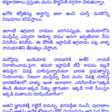
కర్మకారణాలు.ప్రస్తుతం మనం పౌర్ణమికి దగ్గరగా వెళుతున్నాం.
ఖగోళ జ్యోతిష్య శాస్త్రాన్ని అలా ఉంచి చూస్తే మరికొన్ని
విషయాలు కనిపిస్తాయి.
ఇలాంటి ఉగ్రవాద దాడులు జరిగినప్పుడు, ఇండియాలోని
ముస్లిమ్స్ ఎవ్వరూ 'అయ్యో పాపం' అనగా ఇప్పటిదాకా నేను
వినలేదు కనలేదు. ఈ ధోరణే, ఇస్లామిక్ ఉగ్రవాదం పట్ల వాళ్ళ
సానుభూతిని తేటతెల్లం చేస్తోంది.
మరోవైపు ఇండియాకు రావడానికి జాకీర్ నాయక్
నిరాకరించాడు.పైగా, తమది ఇస్లామిక్ టీవీ కావడం వల్లనే
తమపైన వివక్ష చూపిస్తున్నారంటూ భారత ప్రభుత్వాన్ని
నిందించాడు. నిజంగా ముస్లిమ్స్ మీద మనం వివక్ష చూపిస్తే
భారతదేశంలో వాళ్ళు ఇంత జనాభాగా ఎదిగేవారేనా?ఇక్కడి
తిండి తింటూ,ఇక్కడ నీళ్ళు త్రాగుతూ, ఇక్కడి గాలి పీలుస్తూ
ఇక్కడి మతాలను దూషించేవారేనా?
అతని జ్ఞాపకశక్తి గట్టిదే కావచ్చు, భగవద్గీత నుంచీ, పురాణాల
నుంచీ అతను అనేక శ్లోకాలను కోట్ చెయ్యవచ్చు.అది పెద్ద గొప్ప