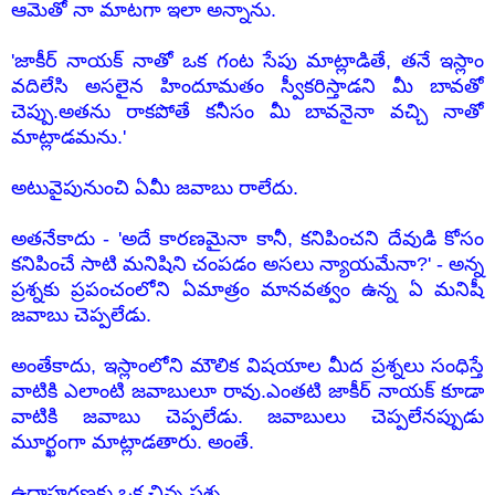
ఆమెతో నా మాటగా ఇలా అన్నాను.
'జాకీర్ నాయక్ నాతో ఒక గంట సేపు మాట్లాడితే, తనే ఇస్లాం
వదిలేసి అసలైన హిందూమతం స్వీకరిస్తాడని మీ బావతో
చెప్పు.అతను రాకపోతే కనీసం మీ బావనైనా వచ్చి నాతో
మాట్లాడమను.'
అటువైపునుంచి ఏమీ జవాబు రాలేదు.
అతనేకాదు - 'అదే కారణమైనా కానీ, కనిపించని దేవుడి కోసం
కనిపించే సాటి మనిషిని చంపడం అసలు న్యాయమేనా?' - అన్న
ప్రశ్నకు ప్రపంచంలోని ఏమాత్రం మానవత్వం ఉన్న ఏ మనిషీ
జవాబు చెప్పలేడు.
అంతేకాదు, ఇస్లాంలోని మౌలిక విషయాల మీద ప్రశ్నలు సంధిస్తే
వాటికి ఎలాంటి జవాబులూ రావు.ఎంతటి జాకీర్ నాయక్ కూడా
వాటికి జవాబు చెప్పలేడు. జవాబులు చెప్పలేనప్పుడు
మూర్ఖంగా మాట్లాడతారు. అంతే.
ఉదాహరణకు ఒక చిన్న ప్రశ్న.