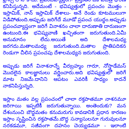
కనిపిస్తున్నది. అదేమంటే - భవిష్యత్తులో ప్రపంచం మొత్తం -
ఇస్లామిక్, నాన్ ఇస్లామిక్ దేశాలు- అనే రెండు కూటములుగా
విడిపోతుంది.అప్పుడు జరిగేదే మూడో ప్రపంచ యుద్ధం.అప్పుడు
ప్రపంచవ్యాప్తంగా జరిగే వినాశనం చాలా దారుణాతి దారుణంగా
ఉంటుంది.ఈ భవిష్యవాణి ఖచ్చితంగా జరుగుతుంది.ఏమీ
అనుమానం లేదు.అయితే అది దేశాలమధ్య
జరగదు.మతాలమధ్య జరుగుతుంది.మతాల ప్రాతిపదికన
రెండుగా చీలిన ప్రపంచపు దేశాలమధ్యన జరుగుతుంది.
అప్పుడు జరిగే వినాశనాన్నే వీరబ్రహ్మం గారూ, నోస్త్రాడేమస్
మొదలైన కాలజ్ఞానులు వర్ణించారు.అది భవిష్యత్తులో జరిగే
మాట నిజమే.దానిని ఆపటం ఎవరికీ సాధ్యం కాదనే
నాకనిపిస్తున్నది.
ఇస్లాం మతం వల్ల ప్రపంచంలో చాలా రక్తపాతమూ నాశనమూ
జరిగాయి ఇప్పటికీ జరుగుతున్నాయి. అంతెందుకు? మన
దేశంనుంచి బౌద్ధమతం కనుమరుగు కావడానికి ప్రధాన కారణం
ఇస్లాం సృష్టించిన రక్తపాతమే.బౌద్ధ సన్యాసులనూ గురువులనూ
నరకడమూ, సజీవంగా దహనం చెయ్యడమూ - ఇలాంటి