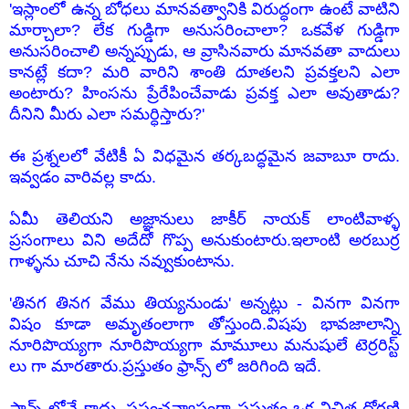
'ఇస్లాంలో ఉన్న బోధలు మానవత్వానికి విరుద్ధంగా ఉంటే వాటిని
మార్చాలా? లేక గుడ్డిగా అనుసరించాలా? ఒకవేళ గుడ్డిగా
అనుసరించాలి అన్నప్పుడు, ఆ వ్రాసినవారు మానవతా వాదులు
కానట్లే కదా? మరి వారిని శాంతి దూతలని ప్రవక్తలని ఎలా
అంటారు? హింసను ప్రేరేపించేవాడు ప్రవక్త ఎలా అవుతాడు?
దీనిని మీరు ఎలా సమర్ధిస్తారు?'
ఈ ప్రశ్నలలో వేటికీ ఏ విధమైన తర్కబద్ధమైన జవాబూ రాదు.
ఇవ్వడం వారివల్ల కాదు.
ఏమీ తెలియని అజ్ఞానులు జాకీర్ నాయక్ లాంటివాళ్ళ
ప్రసంగాలు విని అదేదో గొప్ప అనుకుంటారు.ఇలాంటి అరబుర్ర
గాళ్ళను చూచి నేను నవ్వుకుంటాను.
'తినగ తినగ వేము తియ్యనుండు' అన్నట్లు - వినగా వినగా
విషం కూడా అమృతంలాగా తోస్తుంది.విషపు భావజాలాన్ని
నూరిపొయ్యగా నూరిపొయ్యగా మామూలు మనుషులే టెర్రరిస్ట్
లు గా మారతారు.ప్రస్తుతం ఫ్రాన్స్ లో జరిగింది ఇదే.
ఫ్రాన్స్ లోనే కాదు. ప్రపంచవ్యాప్తంగా ప్రస్తుతం ఒక విచిత్ర ధోరణి