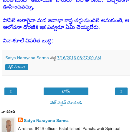
ఎంతోమంది అమాయక పౌరులు బలౌతారనేది, ఖచ్చితంగా
ఊహించవచ్చు.
పోనీలే అలాగైనా మన జనాభా కాస్త తగ్గుతుందిలే అనుకుంటే, ఆ
ఆలోచనా ధోరణికి ఇక ఎవ్వరూ ఏమీ చెయ్యలేరు.
వినాశకాలే విపరీత బుద్ధి:
Satya Narayana Sarma
వద్ద
7/16/2016 08:27:00 AM
షేర్ చేయండి
‹
›
హోమ్
వెబ్ వెర్షన్‌ చూడండి
నా గురించి
Satya Narayana Sarma
A retired IRTS officer. Established 'Panchawati Spiritual