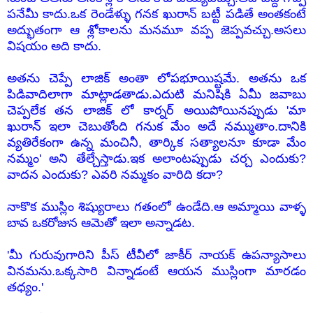
పనేమీ కాదు.ఒక రెండేళ్ళు గనక ఖురాన్ బట్టీ పడితే అంతకంటే
అద్భుతంగా ఆ శ్లోకాలను మనమూ వప్ప జెప్పవచ్చు.అసలు
విషయం అది కాదు.
అతను చెప్పే లాజిక్ అంతా లోపభూయిష్టమే. అతను ఒక
పిడివాదిలాగా మాట్లాడతాడు.ఎదుటి మనిషికి ఏమీ జవాబు
చెప్పలేక తన లాజిక్ లో కార్నర్ అయిపోయినప్పుడు 'మా
ఖురాన్ ఇలా చెబుతోంది గనుక మేం అదే నమ్ముతాం.దానికి
వ్యతిరేకంగా ఉన్న మంచినీ, తార్కిక సత్యాలనూ కూడా మేం
నమ్మం' అని తేల్చేస్తాడు.ఇక అలాంటప్పుడు చర్చ ఎందుకు?
వాదన ఎందుకు? ఎవరి నమ్మకం వారిది కదా?
నాకొక ముస్లిం శిష్యురాలు గతంలో ఉండేది.ఆ అమ్మాయి వాళ్ళ
బావ ఒకరోజున ఆమెతో ఇలా అన్నాడట.
'మీ గురువుగారిని పీస్ టీవీలో జాకీర్ నాయక్ ఉపన్యాసాలు
వినమను.ఒక్కసారి విన్నాడంటే ఆయన ముస్లింగా మారడం
తధ్యం.'