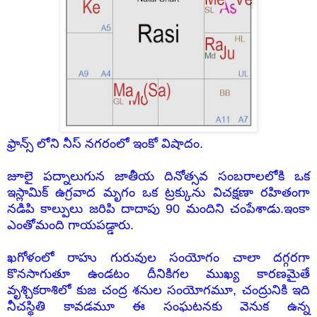
ఫ్రాన్స్ లోని నీస్ నగరంలో ఇంకో విషాదం.
జూలై పద్నాలుగున జాతీయ దినోత్సవ సంబరాలలోకి ఒక
ఇస్లామిక్ ఉగ్రవాద మృగం ఒక ట్రక్కును విచక్షణా రహితంగా
నడిపి కాల్పులు జరిపి దాదాపు 90 మందిని చంపేశాడు.ఇంకా
ఎంతోమంది గాయపడ్డారు.
ఖగోళంలో రాహు గురువుల సంయోగం చాలా దగ్గరగా
కొనసాగుతూ ఉండటం దీనికిగల ముఖ్య కారణమైతే
వృశ్చికరాశిలో కుజ చంద్ర శనుల సంయోగమూ, చంద్రునికి ఇది
నీచస్థితి కావడమూ ఈ సంఘటనకు వెనుక ఉన్న