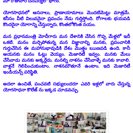
మా రోజువారీ దినచర్యలో భాగం.
యోగసాధనలో ఆసనాలు, ప్రాణాయామాలు మొదటిమెట్లు మాత్రమే.
కనీసం వీటి విలువనైనా ప్రపంచం నేడు గుర్తిస్తోంది. రోగాలకు భయపడి
కొందరైనా యోగాన్ని చేస్తున్నారు. కొంతలోకొంత నయం.
మన ప్రధానమంత్రి మోదీగారు మన దేశానికి చేసిన గొప్ప మేళ్లలో ఇదీ
ఒకటి. మనం మర్చిపోతున్న మన విజ్ఞానాన్ని మనకు, ప్రపంచానికి
గుర్తుచేసిన ఈ మహానుభావుడికి దేశం మొత్తం ఋణపడి ఉంది. కానీ
ఆయనకు మనం ఓట్లు వెయ్యం. మెజారిటీ ఇవ్వం. మనకు మేలు
చేసేవాడు మనకు అక్కర్లేదు. మనల్ని నాశనం చేసేవాళ్ళే మనకు కావాలి.
వాళ్లనే గెలిపించుకుంటాం. నాశనమౌతూనే ఉంటాం. ఇది మెజారిటీ
ఇండియన్స్ పరిస్థితి.
అదలా ఉంచితే, పంచవటి సభ్యులందరూ ఎవరి ఇళ్లలో వారు చేస్తున్న
యోగసాధనా కొలేజ్ ను ఇక్కడ చూడవచ్చు.