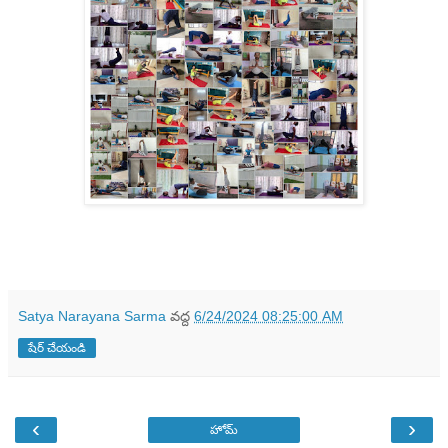
Satya Narayana Sarma
వద్ద
6/24/2024 08:25:00 AM
షేర్ చేయండి
‹
›
హోమ్