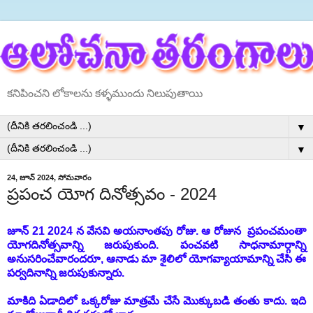
కనిపించని లోకాలను కళ్ళముందు నిలుపుతాయి
▼
▼
24, జూన్ 2024, సోమవారం
ప్రపంచ యోగ దినోత్సవం - 2024
జూన్ 21 2024 న వేసవి అయనాంతపు రోజు. ఆ రోజున ప్రపంచమంతా
యోగదినోత్సవాన్ని జరుపుకుంది. పంచవటి సాధనామార్గాన్ని
అనుసరించేవారందరూ, ఆనాడు మా శైలిలో యోగవ్యాయామాన్ని చేసి ఈ
పర్వదినాన్ని జరుపుకున్నారు.
మాకిది ఏడాదిలో ఒక్కరోజు మాత్రమే చేసే మొక్కుబడి తంతు కాదు. ఇది