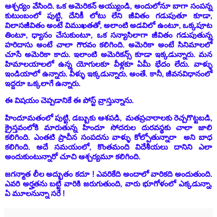
ఆశ్చర్యం వేసింది. ఒక అమెరికన్ అయ్యుండి, అందులోనూ బాగా సంపన్న
కుటుంబంలో పుట్టి, దేనికీ లోటు లేని జీవితం గడుపుతూ కూడా,
విలాసజీవితం అంటే విముఖతతో, అలాంటి అడవిలో ఉంటూ, ఒక్కపూట
తింటూ, ధ్యానం చేసుకుంటూ, ఒక సన్యాసిలాగా జీవితం గడుపుతున్న
హరిదాసు అంటే చాలా గౌరవం కలిగింది. అమెరికా అంటే సినిమాలలో
చూసే అమెరికా కాదు. ఇలాంటి అమెరికన్స్ కూడా ఇక్కడున్నారు. మన
హిమాలయాలలో ఉన్న యోగులకూ వీళ్లకూ ఏమీ భేదం లేదు. వాళ్ళు
ఇండియాలో ఉన్నారు. వీళ్ళు ఇక్కడున్నారు. అంతే. కానీ, జీవనవిధానంలో
ఇద్దరూ ఒక్కలాగే ఉన్నారు.
ఈ విషయం చెప్పడానికే ఈ పోస్ట్ వ్రాస్తున్నాను.
హిందూమతంలో పుట్టి, డబ్బుకు ఆశపడి, మతప్రచారాలకు రెచ్చగొట్టబడి,
క్రైస్తవంలోకి మారుతున్న హిందూ సోదరుల దురవస్థకు చాలా జాలి
కలిగింది. ఎంతటి ప్రాచీన సంపదను వాళ్ళు కోల్పోతున్నారా అని బాధ
కలిగింది. అదే సమయంలో, కొంతమంది విదేశీయలు దానిని ఎలా
అందుకుంటున్నారో చూచి ఆశ్చర్యమూ కలిగింది.
జగన్మాత లీల అద్భుతం కదూ ! ఎవరికేది అందాలో వారికది అందుతుంది.
ఎవరి అర్హతను బట్టి వారికి జరుగుతుంది, వారు భూగోళంలో ఎక్కడున్నా,
ఏ మూలనున్నా సరే !