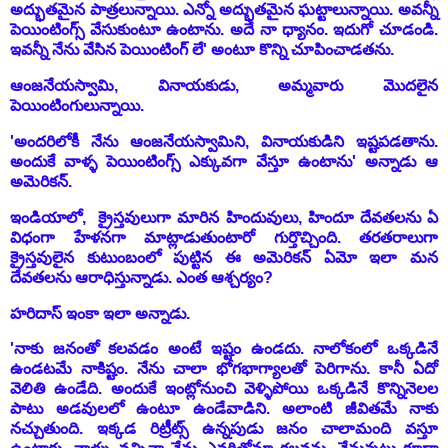
అద్భుతమైన పాత్రలున్నాయి. ఎన్నో అద్భుతమైన ఘట్టాలున్నాయి. అవన్నీ
పెయింటింగ్స్ వేసుకుంటూ ఉంటాను. అదే నా ధ్యానం. ఇదుగో చూడండి.
ఇవన్నీ నేను వేసిన పెయింటింగ్ లే' అంటూ కొన్ని చూపించాడతను.
ఆంజనేయస్వామి, వినాయకుడు, అమ్మవారు మొదలైన
పెయింటింగులున్నాయి.
'అందరిలోకీ నేను ఆంజనేయస్వామిని, వినాయకుడిని ఇష్టపడతాను.
అందుకే వాళ్ళ పెయింటింగ్స్ ఎక్కువగా వేస్తూ ఉంటాను' అన్నాడు ఆ
అమెరికన్.
ఇండియాలో, క్రైస్తవులుగా మారిన హిందువులు, హిందూ దేవతలను ఏ
విధంగా హేళనగా మాట్లాడుతుంటారో గుర్తొచ్చింది. తరతరాలుగా
క్రైస్తవులైన కుటుంబంలో పుట్టిన ఈ అమెరికన్ ఏమో ఇలా మన
దేవతలను ఆరాధిస్తున్నాడు. ఎంత ఆశ్చర్యం?
హరిదాస్ ఇంకా ఇలా అన్నాడు.
'నాకు జనంతో కలవడం అంటే ఇష్టం ఉండదు. నాలోకంలో ఒక్కడినే
ఉండటమే నాకిష్టం. నేను చాలా భోగభాగ్యాలతో పెరిగాను. కానీ ఏదో
వెలితి ఉండేది. అందుకే ఇంట్లోనుంచి వెళ్ళిపోయి ఒక్కడినే కొన్నినెలల
పాటు అడవులలో ఉంటూ ఉండేవాడిని. అలాంటి జీవితమే నాకు
నచ్చుతుంది. ఇక్కడ రిట్రీట్స్ ఉన్నపుడు జనం చాలామంది వస్తూ