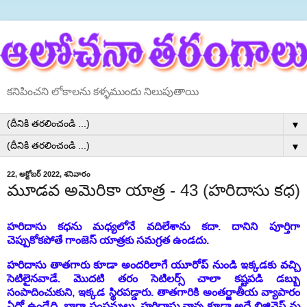
కనిపించని లోకాలను కళ్ళముందు నిలుపుతాయి
▼
▼
22, అక్టోబర్ 2022, శనివారం
మూడవ అమెరికా యాత్ర - 43 (హరిదాసు కధ)
హరిదాసు కధను మధ్యలోనే వదిలేశాను కదా. దానిని పూర్తిగా
చెప్పుకోకపోతే గాంజెస్ యాత్రకు సమగ్రత ఉండదు.
హరిదాసు తాతగారు కూడా అందరిలాగే యూరోప్ నుండి ఇక్కడకు వచ్చి
సెటిలైనవాడే. మొదటి తరం సెటిలర్స్ చాలా కష్టపడి డబ్బు
సంపాదించుకుని, ఇక్కడ స్థిరపడ్డారు. తాతగారికి అంతర్జాతీయ వ్యాపారం
ఏదో ఉండేది. బాగా సంపన్నులు. హరిదాసు నాన్న కూడా అదే బిజినెస్ ను