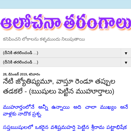
కనిపించని లోకాలను కళ్ళముందు నిలుపుతాయి
▼
▼
28, డిసెంబర్ 2019, శనివారం
నేటి జ్యోతిష్యమూ, వాస్తూ రెండూ తప్పుల
తడకలే - (ఋషులు పెట్టిన ముహూర్తాలు)
ముహూర్తంలోనే అన్నీ ఉన్నాయి అది చాలా ముఖ్యం అనే
వాళ్లకు నాదొక ప్రశ్న.
సప్తఋషులలో ఒకరైన వశిష్టమహర్షి పెట్టిన శ్రీరామ పట్టాభిషేక