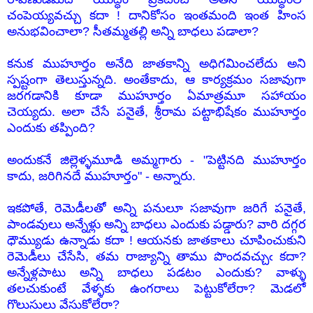
చంపెయ్యవచ్చు కదా ! దానికోసం ఇంతమంది ఇంత హింస
అనుభవించాలా? సీతమ్మతల్లి అన్ని బాధలు పడాలా?
కనుక ముహూర్తం అనేది జాతకాన్ని అధిగమించలేదు అని
స్పష్టంగా తెలుస్తున్నది. అంతేకాదు, ఆ కార్యక్రమం సజావుగా
జరగడానికి కూడా ముహూర్తం ఏమాత్రమూ సహాయం
చెయ్యదు. అలా చేసే పనైతే, శ్రీరామ పట్టాభిషేకం ముహూర్తం
ఎందుకు తప్పింది?
అందుకనే జిల్లెళ్ళమూడి అమ్మగారు - "పెట్టినది ముహూర్తం
కాదు, జరిగినదే ముహూర్తం" - అన్నారు.
ఇకపోతే, రెమెడీలతో అన్ని పనులూ సజావుగా జరిగే పనైతే,
పాండవులు అన్నేళ్లు అన్ని బాధలు ఎందుకు పడ్డారు? వారి దగ్గర
ధౌమ్యుడు ఉన్నాడు కదా ! ఆయనకు జాతకాలు చూపించుకుని
రెమెడీలు చేసేసి, తమ రాజ్యాన్ని తాము పొందవచ్చుఁ కదా?
అన్నేళ్లపాటు అన్ని బాధలు పడటం ఎందుకు? వాళ్ళు
తలచుకుంటే వేళ్ళకు ఉంగరాలు పెట్టుకోలేరా? మెడలో
గొలుసులు వేసుకోలేరా?