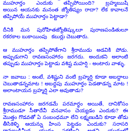
ముహూర్తం ఎందుకు తప్పిపోయింది? బ్రహ్మఋషి
అయిన ఆయనకు మనంత జ్యోతిష్యం రాదా? లేక కావాలనే
తప్పిపోయే ముహూర్తం పెట్టాడా?
దీనికి మన పురోహితజ్యోతిష్కులూ పురాణపండితులూ
రకరకాల బుకాయింపు కబుర్లు చెబుతారు.
ఆ ముహూర్తం తప్పిపోతేగాని శ్రీరాముడు అడవికి పోడు.
అప్పుడుగాని రావణసంహారం జరగదు. అందుకని అలాంటి
తప్పుడు ముహూర్తం పెట్టాడు వశిష్ట మహర్షి - అంటారు వాళ్ళు.
నా జవాబు : అంటే, వశిష్టుని వంటి బ్రహ్మర్షి కూడా అబద్దాలు
చెబుతాడన్నమాట ! అబద్దపు ముహూర్తం పెడతాడన్న మాట !
అలాంటాయన బ్రహ్మర్షి ఎలా అవుతాడు?
రావణసంహారం జరగడమే పరమార్ధం అయితే, దానికోసం
శ్రీరాముడూ సీతాదేవీ వనవాసం చెయ్యడం ఎందుకు? ఈ
మొత్తం గొడవతో ఏ సంబంధమూ లేని లక్ష్మణుడిని కూడా తోడు
తీసికెళ్ళి ఆయన్ను హింస పెట్టడం ఎందుకు? సరాసరి
రావణుడిమీద యుద్ధం ప్రకటించి అతని యుద్ధంలో