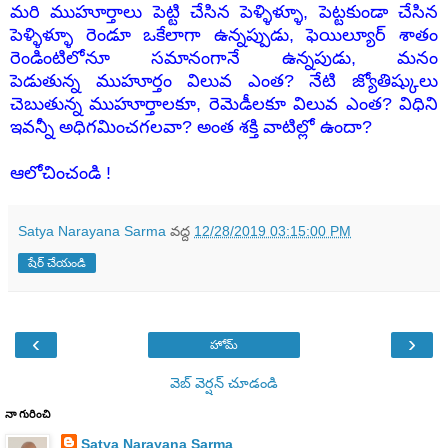
మరి ముహూర్తాలు పెట్టి చేసిన పెళ్ళిళ్ళూ, పెట్టకుండా చేసిన
పెళ్ళిళ్ళూ రెండూ ఒకేలాగా ఉన్నప్పుడు, ఫెయిల్యూర్ శాతం
రెండింటిలోనూ సమానంగానే ఉన్నపుడు, మనం
పెడుతున్న ముహూర్తం విలువ ఎంత?
నేటి జ్యోతిష్కులు
చెబుతున్న ముహూర్తాలకూ, రెమెడీలకూ విలువ ఎంత? విధిని
ఇవన్నీ అధిగమించగలవా? అంత శక్తి వాటిల్లో ఉందా?
ఆలోచించండి !
Satya Narayana Sarma
వద్ద
12/28/2019 03:15:00 PM
షేర్ చేయండి
‹
›
హోమ్
వెబ్ వెర్షన్‌ చూడండి
నా గురించి
Satya Narayana Sarma