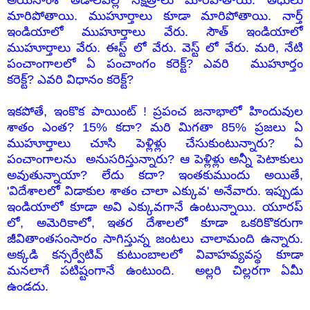
అయనాంశ తేడాలవల్ల నక్షత్రాలు మారిపోతాయి. తిధులు
మారిపోతాయి. ముహూర్తాలు కూడా మారిపోతాయి. నార్త్
ఇండియాలో ముహూర్తాలు వేరు. సౌత్ ఇండియాలో
ముహూర్తాలు వేరు. ఈస్ట్ లో వేరు. వెస్ట్ లో వేరు. మరి, నేటి
పంచాంగాలలో ఏ పంచాంగం కరెక్ట్? ఎవరి ముహూర్తం
కరెక్ట్? ఎవరి విధానం కరెక్ట్?
ఇకపోతే, ఇంకొక పాయింట్ ! ప్రపంచ జనాభాలో హిందువుల
శాతం ఎంత? 15% కదా? మరి మిగతా 85% ప్రజలు ఏ
ముహూర్తాలు చూసి పెళ్లిళ్లు చేసుకుంటున్నారు? ఏ
పంచాంగాలను అనుసరిస్తున్నారు? ఆ పెళ్లిళ్లు అన్నీ పెటాకులు
అవుతున్నాయా? లేదు కదా? ఇంతకుముందు అయితే,
'విదేశాలలో విడాకుల శాతం చాలా ఎక్కువ' అనేవారు. ఇప్పుడు
ఇండియాలో కూడా అవి ఎక్కువగానే ఉంటున్నాయి. యూరప్
లో, అమెరికాలో, ఇతర దేశాలలో కూడా ఒకరికొకరుగా
జీవితాంతసంసారం సాగిస్తున్న జంటలు చాలామంది ఉన్నారు.
అక్కడి కన్సర్వేటివ్ కుటుంబాలలో వివాహవ్యవస్థ కూడా
మనలాగే పటిష్టంగానే ఉంటుంది. అల్లరి చిల్లరగా ఏమీ
ఉండదు.