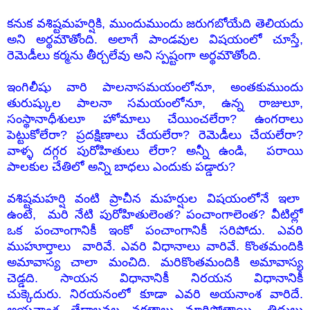
కనుక వశిష్టమహర్షికి, ముందుముందు జరుగబోయేది తెలియదు
అని అర్థమౌతోంది. అలాగే పాండవుల విషయంలో చూస్తే,
రెమెడీలు కర్మను తీర్చలేవు అని స్పష్టంగా అర్థమౌతోంది.
ఇంగిలీషు వారి పాలనాసమయంలోనూ, అంతకుముందు
తురుష్కుల పాలనా సమయంలోనూ, ఉన్న రాజులూ,
సంస్థానాధీశులూ హోమాలు చేయించలేరా? ఉంగరాలు
పెట్టుకోలేరా? ప్రదక్షిణాలు చేయలేరా? రెమెడీలు చేయలేరా?
వాళ్ళ దగ్గర పురోహితులు లేరా? అన్నీ ఉండి, పరాయి
పాలకుల చేతిలో అన్ని బాధలు ఎందుకు పడ్డారు?
వశిష్టమహర్షి వంటి ప్రాచీన మహర్షుల విషయంలోనే ఇలా
ఉంటే, మరి నేటి పురోహితులెంత? పంచాంగాలెంత? వీటిల్లో
ఒక పంచాంగానికీ ఇంకో పంచాంగానికీ సరిపోదు. ఎవరి
ముహూర్తాలు వారివే. ఎవరి విధానాలు వారివే. కొంతమందికి
అమావాస్య చాలా మంచిది. మరికొంతమందికి అమావాస్య
చెడ్డది. సాయన విధానానికీ నిరయన విధానానికీ
చుక్కెదురు. నిరయనంలో కూడా ఎవరి అయనాంశ వారిదే.