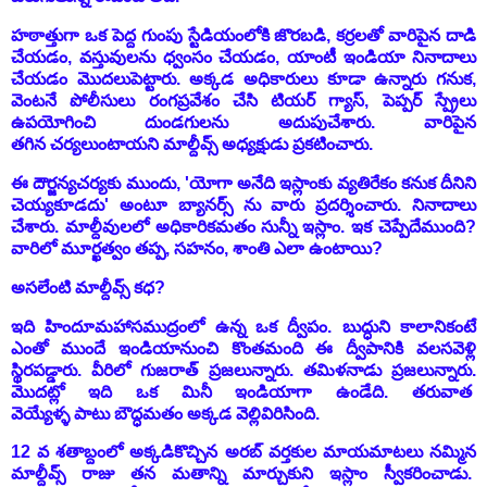
హఠాత్తుగా ఒక పెద్ద గుంపు స్టేడియంలోకి జొరబడి, కర్రలతో వారిపైన దాడి
చేయడం, వస్తువులను ధ్వంసం చేయడం, యాంటీ ఇండియా నినాదాలు
చేయడం మొదలుపెట్టారు. అక్కడ అధికారులు కూడా ఉన్నారు గనుక,
వెంటనే పోలీసులు రంగప్రవేశం చేసి టియర్ గ్యాస్, పెప్పర్ స్ప్రేలు
ఉపయోగించి దుండగులను అదుపుచేశారు. వారిపైన
తగిన చర్యలుంటాయని మాల్దీవ్స్ అధ్యక్షుడు ప్రకటించారు.
ఈ దౌర్జన్యచర్యకు ముందు, 'యోగా అనేది ఇస్లాంకు వ్యతిరేకం కనుక దీనిని
చెయ్యకూడదు' అంటూ బ్యానర్స్ ను వారు ప్రదర్శించారు. నినాదాలు
చేశారు. మాల్దీవులలో అధికారికమతం సున్నీ ఇస్లాం. ఇక చెప్పేదేముంది?
వారిలో మూర్ఖత్వం తప్ప, సహనం, శాంతి ఎలా ఉంటాయి?
అసలేంటి మాల్దీవ్స్ కధ?
ఇది హిందూమహాసముద్రంలో ఉన్న ఒక ద్వీపం. బుద్ధుని కాలానికంటే
ఎంతో ముందే ఇండియానుంచి కొంతమంది ఈ ద్వీపానికి వలసవెళ్లి
స్థిరపడ్డారు. వీరిలో గుజరాత్ ప్రజలున్నారు. తమిళనాడు ప్రజలున్నారు.
మొదట్లో ఇది ఒక మినీ ఇండియాగా ఉండేది. తరువాత
వెయ్యేళ్ళ పాటు బౌద్ధమతం అక్కడ వెల్లివిరిసింది.
12 వ శతాబ్దంలో అక్కడికొచ్చిన అరబ్ వర్తకుల మాయమాటలు నమ్మిన
మాల్దీవ్స్ రాజు తన మతాన్ని మార్చుకుని ఇస్లాం స్వీకరించాడు.