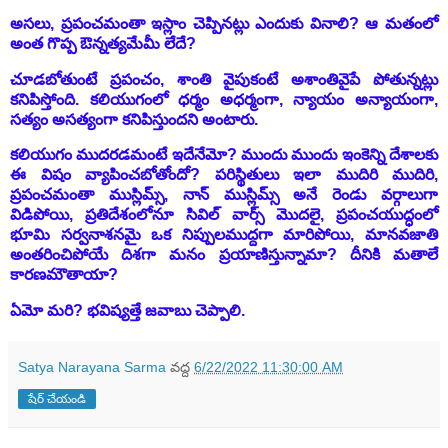
అసలు, ప్రపంచమంతా ఇస్లాం చెప్పినట్లు ఎందుకు వినాలి? ఆ మతంలో
అంత గొప్ప ఔన్నత్యమేమీ లేదే?
చూడబోతుంటే ప్రపంచం, శాంతి వైపుకంటే అశాంతివైపే పోతున్నట్లు
కనిపిస్తోంది. కలియుగంలో ధర్మం అధర్మంగా, న్యాయం అన్యాయంగా,
సత్యం అసత్యంగా కనిపిస్తుందని అంటారు.
కలియుగం ముదరడమంటే ఇదేనేమో? ముందు ముందు ఇంకెన్ని దేశాలకు
ఈ విషం వ్యాపించబోతోందో? పరిస్థితులు ఇలా ముదిరి ముదిరి,
ప్రపంచమంతా ముస్లిమ్స్, నాన్ ముస్లిమ్స్ అనే రెండు వర్గాలుగా
విడిపోయి, ప్రతిదేశంలోనూ సివిల్ వార్స్ మొదలై, ప్రపంచయుద్ధంలో
భూమి సర్వనాశనమై ఒక నిప్పులముద్దగా మారిపోయి, మానవజాతి
అంతరించిపోయే దిశగా మనం ప్రయాణిస్తున్నామా? దీనికి మతాలే
కారణమౌతాయా?
ఏమో మరి? భవిష్యత్తే జవాబు చెప్పాలి.
Satya Narayana Sarma
వద్ద
6/22/2022 11:30:00 AM
షేర్ చేయండి