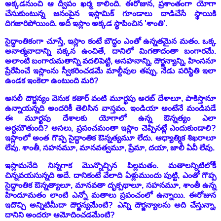
అక్కడనుంచి ఆ ద్వీపం ఖర్మ కాలింది. ఈరోజున, ప్రశాంతంగా యోగా
చేసుకుంటున్న జనంపైన ఇస్లామిక్ గూండాలు దాడిచేసే స్థాయికి
దిగజారిపోయింది. అదీ ఇస్లాం అక్కడ స్థాపించిన 'శాంతి'.
సైద్ధాంతికంగా చూస్తే, ఇస్లాం కంటే బౌద్ధం ఎంతో ఉన్నతమైన మతం. ఒక్క
అనాత్మవాదాన్ని పక్కన ఉంచితే, దానిలో మిగతాదంతా బంగారమే.
అలాంటి బంగారుమతాన్ని వదలిపెట్టి, అసహనాన్ని, దౌర్జన్యాన్ని, హింసనూ
ప్రేరేపించే ఇస్లాంను స్వీకరించడమే మాల్దీవుల తప్పు. నేడు పరిస్థితి ఇలా
ఉండక ఇంకెలా ఉంటుంది మరి?
అసలీ దౌర్జన్యం వెనుక కతార్ వంటి మూర్ఖపు అరబ్ దేశాలూ, పాకిస్తానూ
ఉన్నాయన్నది అందరికీ తెలిసిన వాస్తవం. ఇండియా అంటేనే మండిపడే
ఈ మూర్ఖపు దేశాలకు యోగాలో ఉన్న ఔన్నత్యం ఎలా
అర్ధమౌతుంది?
అసలు, ప్రపంచమంతా ఇస్లాం చెప్పినట్లే ఎందుకుండాలి?
ఇస్లాంలో అంత గొప్ప సైద్ధాంతిక ఔన్నత్యమూ లేదు. ఆధ్యాత్మిక శిఖరాలూ
లేవు. శాంతీ, సహనమూ, మానవత్వమూ, ప్రేమా, దయా, జాలీ ఏవీ లేవు.
ఇస్లామనేది నిన్నగాక మొన్నొచ్చిన పిల్లమతం. మతాలన్నిటిలోకీ
చిన్నవయసున్నది అదే. దానికంటే వేలాది ఏళ్లుముందు పుట్టి, ఎంతో గొప్ప
సైద్ధాంతిక ఔన్నత్యాలూ, మానవతా దృక్పథాలూ, సహనమూ, శాంతీ ఉన్న
హిందూమతం లాంటి ఎన్నో మతాలు ప్రపంచంలో ఉన్నాయి. ఈరోజున
ఇదొచ్చి అన్నిటిమీదా దౌర్జన్యమేంటి? ఎన్ని దౌర్జన్యాలను అది చేస్తున్నా,
దానిని అందరూ ఆమోదించడమేంటి?