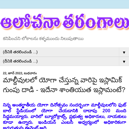
కనిపించని లోకాలను కళ్ళముందు నిలుపుతాయి
▼
▼
22, జూన్ 2022, బుధవారం
మాల్దీవులలో యోగా చేస్తున్న వారిపై ఇస్లామిక్
గుంపు దాడి - ఇదేనా శాంతియుత ఇస్లామంటే?
నిన్న అంతర్జాతీయ యోగా దినోత్సవం సందర్భంగా మాల్దీవులలోని ఫుట్
బాల్ స్టేడియంలో యోగా చేయడానికి దాదాపు 200 మంది
సిద్ధమయ్యారు. వారిలో బ్యూరోక్రాట్స్, ప్రభుత్వ అధికారులు, నాయకులు
కూడా ఉన్నారు. ఇండియన్ ఎంబసీ అధ్వర్యంలో
అధికా
రి
కంగా
జరుగుతున్న ఈవెంట్
అది.