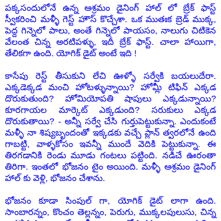
పక్కసందులోనే ఉన్న ఆశ్రమం డైనింగ్ హాల్ లో బ్రేక్ ఫాస్ట్
స్వీకరించి మళ్ళీ గెస్ట్ హౌస్ కొచ్చేశా. ఒక ముతఃక బ్రెడ్ ముక్క,
పెద్ద గిన్నెలో పాలు, అంతే గిన్నెలో పాయసం, నాలుగు చిటికెన
వేలంత చిన్న అరటిపళ్ళు, ఇదీ బ్రేక్ ఫాస్ట్. చాలా హాయిగా,
తేలికగా ఉంది. యోగిక్ డైట్ అంటే ఇది !
కాసేపు రెస్ట్ తీసుకుని లేచి ఊళ్ళో సర్వేకి బయలుదేరా.
ఎక్కడెక్కడ మంచి హోటళ్ళున్నాయి? హోమ్లీ టిఫిన్ ఎక్కడ
దొరుకుతుంది? హోమియోపతి షాపులు ఎక్కడున్నాయి?
కూరగాయల మార్కెట్ ఎక్కడుంది? సరుకులు ఎక్కడ
దొరుకుతాయి? - అన్నీ సర్వే చేసి గుర్తుపెట్టుకున్నా. ఎందుకంటే
మళ్ళీ నా శిష్యబృందంతో ఇక్కడకు వచ్చే ప్లాన్ త్వరలోనే ఉంది
గాబట్టి, వాళ్ళకోసం ఇవన్నీ ముందే వెదికి పెట్టుకున్నా. ఈ
తిరగడానికి రెండు మూడు గంటలు పట్టింది. నడిచే ఊరంతా
తిరిగా. ఇంతలో భోజనం టైం అయింది. మళ్ళీ ఆశ్రమం డైనింగ్
హాల్ కు వెళ్లి, భోజనం చేశాను.
భోజనం కూడా సింపుల్ గా, యోగిక్ డైట్ లాగా ఉంది.
సాంబారన్నం, కొంచం తెల్లన్నం, పెరుగు, ముక్కలపులుసు, చిన్న