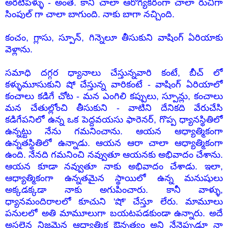
అరటిపళ్ళు - అంతే. కానీ చాలా ఆరోగ్యకరంగా చాలా రుచిగా
సింపుల్ గా చాలా బాగుంది. నాకు బాగా నచ్చింది.
కంచం, గ్లాసు, స్పూన్, గిన్నెలూ తీసుకుని వాషింగ్ ఏరియాకు
వెళ్లాను.
సమాధి దగ్గర ధ్యానాలు చేస్తున్నవారి కంటే, బీచ్ లో
కళ్ళుమూసుకుని షో చేస్తున్న వారికంటే - వాషింగ్ ఏరియాలో
కంచాలు కడిగే చోట - మన ఎంగిలి కప్పులు, స్పూన్లు, కంచాలు
మన చేతుల్లోంచి తీసుకుని - వాటిని దేనికది వేరుచేసి
కడిగేపనిలో ఉన్న ఒక పెద్దవయసు ఫారెనర్, గొప్ప ధ్యానస్థితిలో
ఉన్నట్టు నేను గమనించాను. ఆయన ఆధ్యాత్మికంగా
ఉన్నతస్థితిలో ఉన్నాడు. ఆయన ఆరా చాలా ఆధ్యాత్మికంగా
ఉంది. నేనది గమనించి నవ్వుతూ ఆయనకు అభివాదం చేశాను.
ఆయన కూడా నవ్వుతూ నాకు అభివాదం చేశాడు. ఇలా,
ఆధ్యాత్మికంగా ఉన్నతమైన స్థాయిలో ఉన్న మనుషులు
అక్కడక్కడా నాకు అగుపించారు. కానీ వాళ్ళు,
ధ్యానమందిరాలలో కూచుని 'షో' చేస్తూ లేరు. మామూలు
పనులలో అతి మామూలుగా బయటపడకుండా ఉన్నారు. అదే
అసలైన నిజమైన ఆధ్యాత్మిక ఔన్నత్యం అని నేనెప్పుడూ నా