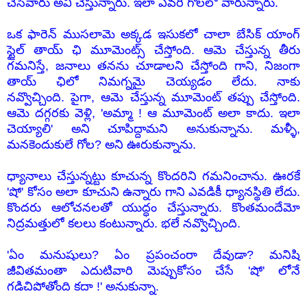
చేసేవారు అవి చేస్తున్నారు. ఇలా ఎవరి గోలలో వారున్నారు.
ఒక ఫారెన్ ముసలామె అక్కడ ఇసుకలో చాలా బేసిక్ యాంగ్
స్టైల్ తాయ్ ఛి మూమెంట్స్ చేస్తోంది. ఆమె చేస్తున్న తీరు
గమనిస్తే, జనాలు తనను చూడాలని చేస్తోంది గాని, నిజంగా
తాయ్ ఛిలో నిమగ్నమై చెయ్యడం లేదు.
నాకు
నవ్వొచ్చింది.
పైగా, ఆమె చేస్తున్న మూమెంట్ తప్పు చేస్తోంది.
ఆమె దగ్గరకు వెళ్లి, 'అమ్మా ! ఆ మూమెంట్ అలా కాదు. ఇలా
చెయ్యాలి' అని చూపిద్దామని అనుకున్నాను. మళ్ళీ,
మనకెందుకులే గోల? అని ఊరుకున్నాను.
ధ్యానాలు చేస్తున్నట్టు కూచున్న కొందరిని గమనించాను. ఊరకే
'షో' కోసం అలా కూచుని ఉన్నారు గాని ఎవడికీ ధ్యానస్థితి లేదు.
కొందరు ఆలోచనలతో యుద్ధం చేస్తున్నారు. కొంతమందేమో
నిద్రమత్తులో కలలు కంటున్నారు. భలే నవ్వొచ్చింది.
'ఏం మనుషులు? ఏం ప్రపంచంరా దేవుడా? మనిషి
జీవితమంతా ఎదుటివారి మెప్పుకోసం చేసే 'షో' లోనే
గడిచిపోతోంది కదా !' అనుకున్నా.