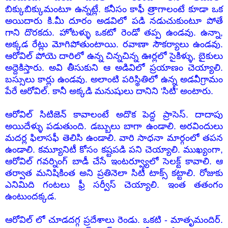
బిక్కుబిక్కుమంటూ ఉన్నట్లే. కనీసం కాఫీ త్రాగాలంటే కూడా ఒక
అయిదారు కి.మీ దూరం అడవిలో పడి నడుచుకుంటూ పోతే
గాని దొరకదు. హోటళ్ళు ఒకటో రెండో తప్ప ఉండవు. ఉన్నా,
అక్కడ రేట్లు మోగిపోతుంటాయి. రవాణా సౌకర్యాలు ఉండవు.
ఆరోవిల్ పోయె దారిలో ఉన్న చిన్నచిన్న ఊర్లలో సైకిళ్ళు, బైకులు
అద్దెకిస్తారు. అవి తీసుకుని ఆ అడివిలో ప్రయాణం చెయ్యాలి.
బస్సులు కార్లు ఉండవు. అలాంటి పరిస్థితిలో ఉన్న అడవీగ్రామం
పేరే ఆరోవిల్. కానీ అక్కడి మనుషులు దానిని 'సిటీ' అంటారు.
ఆరోవిల్ సిటిజెన్ కావాలంటే అదొక పెద్ద ప్రాసెస్. దాదాపు
అయిదేళ్ళు పడుతుంది. డబ్బులు బాగా ఉండాలి. అరవిందులు
మదర్ల ఫిలాసఫీ తెలిసి ఉండాలి. వారి సాధనా మార్గంలో తపన
ఉండాలి. కమ్యూనిటీ కోసం కష్టపడి పని చెయ్యాలి. ముఖ్యంగా,
ఆరోవిల్ గవర్నింగ్ బాడీ చేసే ఇంటర్వ్యూలో సెలక్ట్ కావాలి. ఆ
తర్వాత మనిషికింత అని ప్రతినెలా సిటీ టాక్స్ కట్టాలి. రోజుకు
ఎనిమిది గంటలు ఫ్రీ సర్వీస్ చెయ్యాలి.
ఇంత తతంగం
ఉంటుందక్కడ.
ఆరోవిల్ లో చూడదగ్గ ప్రదేశాలు రెండు. ఒకటి - మాతృమందిర్.