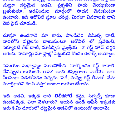
చుట్టూ దట్టమైన అడవి. ప్రకృతిని పాడు చెయ్యకుండా
బ్రతుకుతూ, అరవిందుల మార్గంలో సాధన చేసుకుంటూ
ఉంటారు. ఇదీ ఆరోవిల్ స్థూల చరిత్ర. మిగతా వివరాలకు దాని
వెబ్ సైట్ చూడండి.
చూస్తూ ఉండగానే మా కారు, పాండిచేరి లిమిట్స్ దాటి,
దారిలోని పల్లెలను దాటుకుంటూ ఆరోవిల్ లో ప్రవేశించి,
సెక్యూరిటీ గేట్ దాటి, మాకిచ్చిన 'మైత్రేయ - 2' గెస్ట్ హౌస్ దగ్గర
ఆగింది. సామాన్లు మా ఫ్లాట్లో పెట్టుకుని కొంచం రిలాక్స్ అయ్యాం.
సమయం మధ్యాన్నం మూడౌతోంది. 'నాక్కొంచం రెస్ట్ కావాలి.
నేనిప్పుడు బయటకు రాను' అంది శిష్యురాలు. నాకేమో అలా
నీరసంగా పడుకోవడం నచ్చదు. 'సరే, నువ్వు రెస్ట్ తీసుకో. నేను
మూర్తిగారిని కలసి వస్తా' అంటూ బయలుదేరాను.
'ఇది అడవి. ఇక్కడ దారి తెలీకపోతే కష్టం. సిగ్నల్స్ కూడా
ఉండవిక్కడ. ఎలా వెళతారు? ఆయన ఉండే ఆఫీస్ ఇక్కడకు
ఆరు కి.మీ దూరంలో దట్టమైన అడవిలో ఉంటుంది' అందామె.