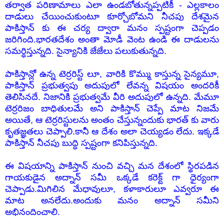
తర్వాత పరిణామాలు ఎలా ఉండబోతున్నప్పటికీ - ఎల్లకాలం
దాడులు చేయించుకుంటూ కూర్చోబోమని నీచపు దేశమైన
పాకిస్తాన్ కు ఈ చర్య ద్వారా మనం
స్పష్టంగా
చెప్పడం
జరిగింది.భారతదేశం అంతా మోడీ వెంట ఉండి ఈ దాడులను
సమర్ధిస్తున్నది. సైన్యానికి జేజేలు పలుకుతున్నది.
పాకిస్తాన్లో ఉన్న టెర్రరిస్ట్ లూ, వారికి కొమ్ము కాస్తున్న సైన్యమూ,
పాకిస్తాన్ ప్రభుత్వపు అదుపులో లేవన్న విషయం అందరికీ
తెలిసినదే. నిజానికి ప్రభుత్వమే వీరి అదుపులో ఉన్నది. మేమూ
టెర్రరిజం బాధితులమే అని పాకిస్తాన్ చెప్పే మాట నిజమే
అయితే, ఆ టెర్రరిస్టులను అంతం చేస్తున్నందుకు భారత్ కు వారు
కృతజ్ఞతలు చెప్పాలి.కానీ ఆ దేశం అలా చెయ్యడం లేదు. ఇక్కడే
పాకిస్తాన్ నీచపు బుద్ధి స్పష్టంగా కనిపిస్తున్నది.
ఈ విషయాన్ని పాకిస్తాన్ నుంచి వచ్చి మన దేశంలో స్థిరపడిన
గాయకుడైన అద్నాన్ సమీ ఒక్కడే కరెక్ట్ గా ధైర్యంగా
చెప్పాడు.మిగిలిన మేధావులూ, కళాకారులూ ఎవ్వరూ ఈ
మాట అనలేదు.అందుకు మనం అద్నాన్ సమీని
అభినందించాలి.