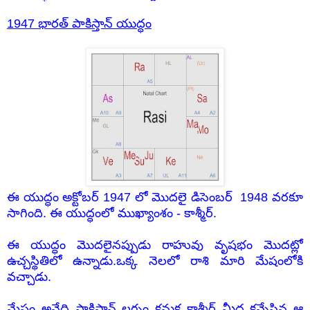
1947 భారత్ పాకిస్తాన్ యుద్ధం
ఈ యుద్ధం అక్టోబర్ 1947 లో మొదలై డిసెంబర్ 1948 వరకూ
సాగింది. ఈ యుద్ధంలో ముఖ్యాంశం - కాశ్మీర్.
ఈ యుద్ధం మొదలైనప్పుడు రాహువు వృషభం మొదట్లో
ఉచ్చస్థితిలో ఉన్నాడు.ఒక్క నెలలో రాశి మారి మేషంలోకి
వచ్చాడు.
మేషం అనేది పాకిస్తాన్ లగ్నం కనుక కాశ్మీర్ మీద కన్నేసిన ఆ