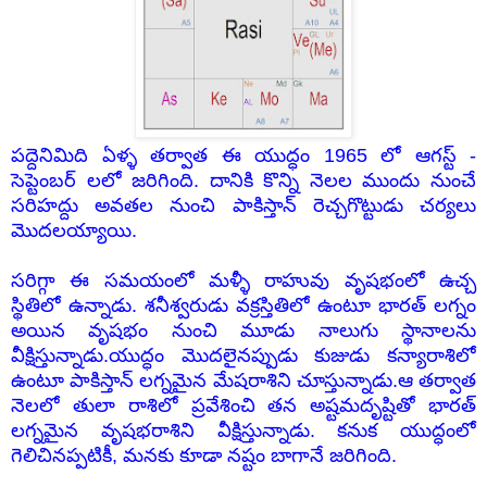
పద్దెనిమిది ఏళ్ళ తర్వాత ఈ యుద్ధం 1965 లో ఆగస్ట్ -
సెప్టెంబర్ లలో జరిగింది. దానికి కొన్ని నెలల ముందు నుంచే
సరిహద్దు అవతల నుంచి పాకిస్తాన్ రెచ్చగొట్టుడు చర్యలు
మొదలయ్యాయి.
సరిగ్గా ఈ సమయంలో మళ్ళీ రాహువు వృషభంలో ఉచ్చ
స్థితిలో ఉన్నాడు. శనీశ్వరుడు వక్రస్తితిలో ఉంటూ భారత్ లగ్నం
అయిన వృషభం నుంచి మూడు నాలుగు స్థానాలను
వీక్షిస్తున్నాడు.యుద్ధం మొదలైనప్పుడు కుజుడు కన్యారాశిలో
ఉంటూ పాకిస్తాన్ లగ్నమైన మేషరాశిని చూస్తున్నాడు.ఆ తర్వాత
నెలలో తులా రాశిలో ప్రవేశించి తన అష్టమదృష్టితో భారత్
లగ్నమైన వృషభరాశిని వీక్షిస్తున్నాడు. కనుక యుద్ధంలో
గెలిచినప్పటికీ, మనకు కూడా నష్టం బాగానే జరిగింది.