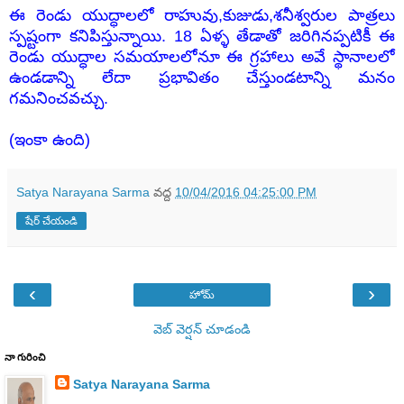
ఈ రెండు యుద్ధాలలో రాహువు,కుజుడు,శనీశ్వరుల పాత్రలు
స్పష్టంగా కనిపిస్తున్నాయి. 18 ఏళ్ళ తేడాతో జరిగినప్పటికీ ఈ
రెండు యుద్ధాల సమయాలలోనూ ఈ గ్రహాలు అవే స్థానాలలో
ఉండడాన్ని లేదా ప్రభావితం చేస్తుండటాన్ని మనం
గమనించవచ్చు.
(ఇంకా ఉంది)
Satya Narayana Sarma
వద్ద
10/04/2016 04:25:00 PM
షేర్ చేయండి
‹
›
హోమ్
వెబ్ వెర్షన్‌ చూడండి
నా గురించి
Satya Narayana Sarma