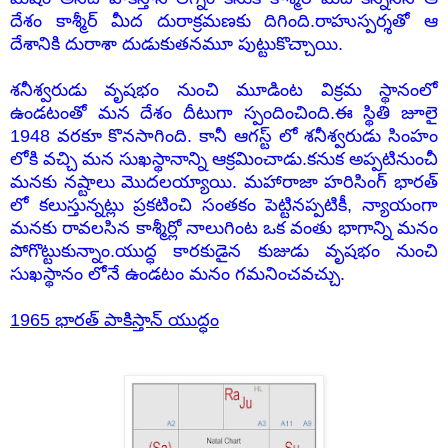
దేశం కాశ్మీర్ మీద దురాక్రమణకు దిగింది.రాహుస్పర్శతో ఆ
దేశానికి దురాశా దుడుకుతనమూ పుట్టుకొచ్చాయి.
శనీశ్వరుడు వృషభం నుంచి మూడింట విక్రమ స్థానంలో
ఉండటంతో మన దేశం దీటుగా స్పందించింది.ఈ స్థితి జూలై
1948 వరకూ కొనసాగింది. కానీ ఆగస్ట్ లో శనీశ్వరుడు సింహం
లోకి వచ్చి మన సుఖస్థానాన్ని ఆక్రమించాడు.కనుక అప్పటినుంచీ
మనకు నష్టాలు మొదలయ్యాయి. మహారాజా హరిసింగ్ భారత్
లో కలుస్తున్నట్లు ప్రకటించి సంతకం పెట్టినప్పటికీ, న్యాయంగా
మనకు రావలసిన కాశ్మీర్లో నాలుగింట ఒక వంతు భాగాన్ని మనం
పోగొట్టుకున్నాం.యుద్ధ కారకుడైన కుజుడు వృషభం నుంచి
సుఖస్థానం లోనే ఉండటం మనం గమనించవచ్చు.
1965 భారత్ పాకిస్తాన్ యుద్ధం