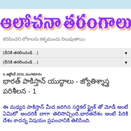
కనిపించని లోకాలను కళ్ళముందు నిలుపుతాయి
▼
▼
4, అక్టోబర్ 2016, మంగళవారం
భారత్ పాకిస్తాన్ యుద్ధాలు - జ్యోతిశ్శాస్త్ర
పరిశీలన - 1
ఈ మధ్యన పాకిస్తాన్ మీద జరిగిన సర్జికల్ స్ట్రైక్ తో మోడీ అంటే
ఏమిటో అందరికీ బాగా తెలిసొచ్చింది.భారతదేశం అంటే పిరికి
దేశం కాదన్న విషయం ప్రపంచానికి తెలిసింది.