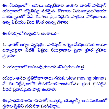
ఈ నేపధ్యంలో - అసలు ఇప్పటిదాకా జరిగిన భారత్ పాకిస్తాన్
యుద్ధాలలో జ్యోతిష్య పరమైన కోణాలు ఏమున్నాయి?ఆయా
సందర్భాలలో ఏఏ గ్రహాలు ప్రధానమైన పాత్రను పోషించాయి
అన్న విషయం మీద కొంత రిసెర్చి చేశాను.
ఈ రీసెర్చిలో గుర్తించిన అంశాలు:--
1. భారత్ లగ్నం వృషభం. పాకిస్తాన్ లగ్నం మేషం.కనుక ఆయా
లగ్నాలపైనా వీటికి విక్రమ సుఖస్థానాల పైనా క్రూర గ్రహాల
ప్రభావం.
2. యుద్ధాలలో రాహువు,కుజుడు,శనీశ్వరుల పాత్ర.
యుద్ధం అనేది ప్రతిరోజూ రాదు గనుక, Slow moving planets
నే ఈ విశ్లేషణలోకి తీసుకోవాలి.అందులోనూ క్రూర గ్రహాలైన
వీరిదే ప్రధానమైన పాత్ర ఉండాలి.
ఈ ప్రాధమిక అవగాహనతో, ఒక్కొక్క యుద్ధాన్నీ ఆ సమయంలో
గ్రహాల స్థితినీ వరుసగా పరిశీలిద్దాం.