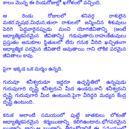
కాలం మొన్న ఈ రెండురోజుల్లో ఖగోళంలో వచ్చింది.
ఆ రెండు రోజులలో శనివర్గ రాశులైన
మకర,వృషభ,మిధున,తులా రాశులలో జన్మించిన శిశువులు
పెరిగి పెద్దవారైనప్పుడు మంచి యోగజీవితాన్ని (అంటే
ఆధ్యాత్మికపరమైన జీవితాన్ని) గడుపుతారు.రాహుకేతువులు
ప్రస్తుతం అనుకూల స్థితులలో లేరు గనుక వీరిది ఖచ్చితంగా
ఆధ్యాత్మిక పరమైన జీవితాలే అవుతాయి గాని లౌకిక పరమైన
జీవితాలు కావు.
పైగా ఇక్కడ ఒక మర్మం ఉన్నది.
గురువూ శనీశ్వరుడూ ఇద్దరూ ఉచ్ఛస్థితిలో ఉన్నపుడు
గురువుగారి దృష్టి శనీశ్వరుని మీద ఉండదు.కానీ శనీశ్వరుని
దృష్టి గురువుగారి మీద ఉంటుంది.పైగా వీరిద్దరి మధ్యన కేంద్ర
దృష్టి ఉంటుంది.
కనుక అలాంటి సమయంలో పుట్టే జాతకులు లోకంతో
ఆధ్యాత్మికపరమైన కర్మఋణాన్ని కలిగిఉంటారు.భోగపరమైన
ఋణాన్ని కాదు.ఆ ఋణాన్ని తీర్చుకోడానికే ఈ సమయంలో