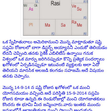
ఒక స్నేహితురాలు అమెరికానుంచి మొన్న మాట్లాడుతూ షష్టి
సప్తమి రోజులలో బాగా డిస్టర్బ్ అయ్యాననీ ఎందుకో తెలియడం
లేదనీ చెప్పింది.తనకు సైకిక్ ఎబిలిటీస్ ఉన్నాయి గనుక
విశ్వంలో ఒక మార్పు జరిగినప్పుడూ కొన్ని ప్రత్యెక సందర్భాలు
ఖగోళంలో ఏర్పడినప్పుడూ ఇటువంటి వ్యక్తులకు అలా ఏదో
తెలియని మానసిక అలజడి కలగడం సహజమే.అదే విషయం
తనకు చెప్పాను.
మొన్న 14-9-14 న షష్టి రోజున ఖగోళంలో ఒక మంచి
యోగసమయం వచ్చింది.అదే పరిస్థితి 15-9-2014 సప్తమి
రోజున కూడా ఉన్నది.ఈ రెండురోజుల్లో మంచి యోగజాతకులు
కొందరు ఈ భూమి మీద జన్మించారు.వారు ఇంతకు ముందు
జన్మలలోనే ఆధ్యాత్మికంగా మంచి స్థాయిని అందుకున్న