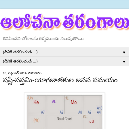
కనిపించని లోకాలను కళ్ళముందు నిలుపుతాయి
▼
▼
18, సెప్టెంబర్ 2014, గురువారం
షష్టి-సప్తమి-యోగజాతకుల జనన సమయం