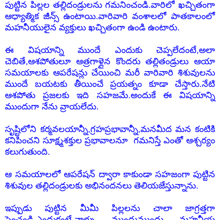
పుట్టిన పిల్లల తల్లిదండ్రులను గమనించండి.వారిలో ఖచ్చితంగా
ఆధ్యాత్మిక జీన్స్ ఉంటాయి.వారివారి వంశాలలో పాతకాలంలో
మహనీయులైన వ్యక్తులు ఖచ్చితంగా ఉండి ఉంటారు.
ఈ విషయాన్ని ముందే ఎందుకు చెప్పలేదంటే,అలా
చెబితే,ఆశపోతులూ ఆత్రగాళ్లైన కొందరు తల్లితండ్రులు ఆయా
సమయాలకు ఆపరేషన్లు చేయించి మరీ వారివారి శిశువులను
ముందే బయటకు తీయించే ప్రయత్నం కూడా చేస్తారు.నేటి
ఆశపోతు ప్రజలకు ఇది సహజమే.అందుకే ఈ విషయాన్ని
ముందుగా నేను వ్రాయలేదు.
సృష్టిలోని కర్మవలయాన్నీ,గ్రహప్రభావాన్నీ,మనమీద మన కంటికి
కనిపించని సూక్ష్మశక్తుల ప్రభావాలనూ గమనిస్తే ఎంతో ఆశ్చర్యం
కలుగుతుంది.
ఆ సమయాలలో ఆపరేషన్ ద్వారా కాకుండా సహజంగా పుట్టిన
శిశువుల తల్లిదండ్రులకు అభినందనలు తెలియజేస్తున్నాను.
ఇప్పుడు పుట్టిన మీమీ పిల్లలను చాలా జాగ్రత్తగా
పెంచండి.ఎందుకంటే,వాళ్ళు ముందుముందు మహనీయ