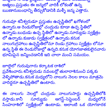
ఆత్మలు.ప్రస్తుతం ఈ జన్మలో వారికీ లోకంతో ఉన్న
ఋణానుబంధాన్ని తీర్చుకోడానికి మళ్ళీ జన్మ ఎత్తారు.
గురువూ శనీశ్వరుడూ ప్రస్తుతం ఉచ్చస్థితిలో ఖగోళంలో
ఉన్నారు.ఆ రెండురోజుల్లో చంద్రుడు కూడా ఉచ్ఛ స్థితిలో
ఉన్నాడు.బుధుడు ఉచ్ఛ స్థితిలో ఉన్నాడు.సూర్యుడు స్వక్షేత్రం
లో ఉన్నాడు.కుజుడు స్వక్షేత్రంలో ఉన్నాడు.కనుక
నాలుగుగ్రహాలు ఉచ్ఛస్థితిలోనూ రెండు గ్రహాలు స్వక్షేత్రం లోనూ
ఉన్న స్థితి ఈ రెండురోజుల్లో ఉన్నది.కనుక యోగజాతకులైనవారు
భూమిపైన జన్మించడానికి ఇది చాలా మంచి సమయం.
జూలైలో గురువుగారు కర్కాటక రాశిలో
ప్రవేశించారు.శనీశ్వరుడు నవంబర్లో తులారాశినుంచి పక్కకు
వెళ్ళిపోతాడు.కనుక మధ్యలోని నాలుగు నెలల కాలం మాత్రమె
వారిద్దరూ ఉచ్చస్థితిలో ఉంటారు.
ఈ నాలుగు నెలల్లో చంద్రుడు నాలుగుసార్లు ఉచ్చస్తితిలోకి
వస్తాడు.కానీ సూర్యుడు ఆగస్ట్-సెప్టెంబర్ మధ్యలోనే
సింహరాశిలో స్వక్షేత్రంలో ఉంటాడు. అలాంటి ఒక యోగకారక