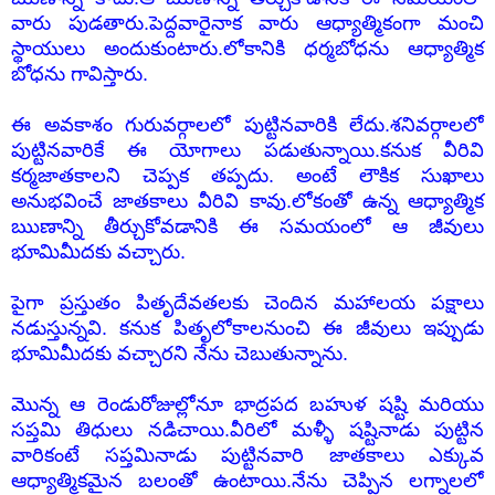
వారు పుడతారు.పెద్దవారైనాక వారు ఆధ్యాత్మికంగా మంచి
స్థాయులు అందుకుంటారు.లోకానికి ధర్మబోధను ఆధ్యాత్మిక
బోధను గావిస్తారు.
ఈ అవకాశం గురువర్గాలలో పుట్టినవారికి లేదు.శనివర్గాలలో
పుట్టినవారికే ఈ యోగాలు పడుతున్నాయి.కనుక వీరివి
కర్మజాతకాలని చెప్పక తప్పదు. అంటే లౌకిక సుఖాలు
అనుభవించే జాతకాలు వీరివి కావు.లోకంతో ఉన్న ఆధ్యాత్మిక
ఋణాన్ని తీర్చుకోవడానికి ఈ సమయంలో ఆ జీవులు
భూమిమీదకు వచ్చారు.
పైగా ప్రస్తుతం పితృదేవతలకు చెందిన మహాలయ పక్షాలు
నడుస్తున్నవి. కనుక పితృలోకాలనుంచి ఈ జీవులు ఇప్పుడు
భూమిమీదకు వచ్చారని నేను చెబుతున్నాను.
మొన్న ఆ రెండురోజుల్లోనూ భాద్రపద బహుళ షష్టి మరియు
సప్తమి తిధులు నడిచాయి.వీరిలో మళ్ళీ షష్టినాడు పుట్టిన
వారికంటే సప్తమినాడు పుట్టినవారి జాతకాలు ఎక్కువ
ఆధ్యాత్మికమైన బలంతో ఉంటాయి.నేను చెప్పిన లగ్నాలలో