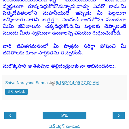
వ్యక్తులుగా రూపుదిద్దుకోబోతున్నారు.వాళ్ళు ఎవరో కాదు.మీ
పితృదేవతలలోని మహనీయులే ఇప్పుడు మీ పిల్లలుగా
జన్మించారు.వారిని జాగ్రత్తగా పెంచండి.అందుకోసం ముందుగా
మీమీ జీవితాలను చక్కదిద్దుకోండి.మీ పిల్లలకు చెప్పాలంటే
ముందు మీరు సక్రమంగా ఉండాలన్న విషయం గుర్తుంచుకోండి.
వారి జీవితగమనంలో మీ పాత్రను సరిగ్గా పోషించి మీ
జీవితాలకు కూడా సార్ధకతను తెచ్చుకోండి.
మరొక్కసారి ఆ శిశువుల తల్లిదండ్రులకు నా అభినందనలు.
Satya Narayana Sarma
వద్ద
9/18/2014 09:27:00 AM
షేర్ చేయండి
‹
›
హోమ్
వెబ్ వెర్షన్‌ చూడండి