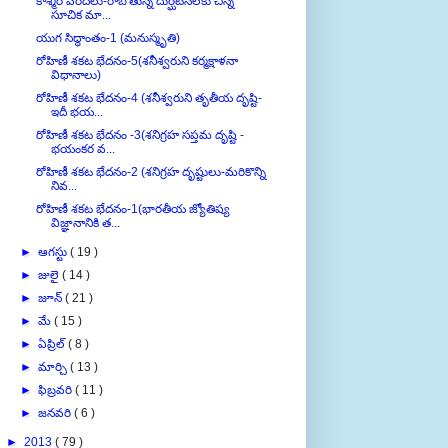
కాశ్మీర్ వరదలు-రాబోతున్న దుర్ఘటనలకు చిన్న
సూచిక మా...
యుగ సిద్ధాంతం-1 (మనుస్మృతి)
రోహిణీ శకట భేదనం-5(శనీశ్వరుని కర్మక్షాళనా
విధానాలు)
రోహిణీ శకట భేదనం-4 (శనీశ్వరుని తృతీయ దృష్టి-
ఇదీ భయ...
రోహిణీ శకట భేదనం -3(శనిగ్రహ సప్తమ దృష్టి -
భయంకర వ...
రోహిణీ శకట భేదనం-2 (శనిగ్రహ దృష్టులు-మరికొన్ని
నివ...
రోహిణీ శకట భేదనం-1(భారతీయ జ్యోతిష్య
విజ్ఞానానికి త...
►
ఆగస్టు
( 19 )
►
జులై
( 14 )
►
జూన్
( 21 )
►
మే
( 15 )
►
ఏప్రిల్
( 8 )
►
మార్చి
( 13 )
►
ఫిబ్రవరి
( 11 )
►
జనవరి
( 6 )
►
2013
( 79 )