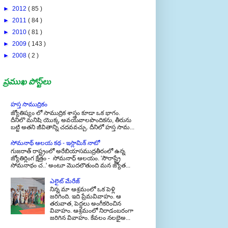
►
2012
( 85 )
►
2011
( 84 )
►
2010
( 81 )
►
2009
( 143 )
►
2008
( 2 )
ప్రముఖ పోస్ట్‌లు
హస్త సాముద్రికం
జ్యోతిష్యం లో సాముద్రిక శాస్త్రం కూడా ఒక భాగం.
దీనిలొ మనిషి యొక్క అవయవాలపొందికను, తీరును
బట్టి అతని జీవితాన్ని చదవవచ్చు. దీనిలో హస్త సామ...
సోమనాథ్ ఆలయ కథ - ఇస్లామిక్ నాటో
గుజరాత్ రాష్ట్రంలో అరేబియాసముద్రతీరంలో ఉన్న
జ్యోతిర్లింగ క్షేత్రం - సోమనాధ్ ఆలయం. 'సౌరాష్ట్రే
సోమనాథం చ..' అంటూ మొదలౌతుంది మన జ్యోత...
ఎలైట్ మేరేజ్
నిన్న మా ఆశ్రమంలో ఒక పెళ్లి
జరిగింది. ఇది ప్రేమవివాహం. ఆ
తరువాత, పెద్దలు అంగీకరించిన
వివాహం. ఆశ్రమంలో నిరాడంబరంగా
జరిగిన వివాహం. కేవలం నలభైఅ...