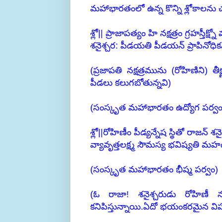
మహాభారతంలో ఉన్న కొన్ని శ్లోకాలను చ
శ్లో|| ప్రాజాపత్యం హి నక్షత్రం గ్రహస్తీక్ష్
శనైశ్చర: పీడయతి పీడయన్ ప్రాపినోధి
(ప్రజాపతి నక్షత్రమును (రోహిణిని) తీ
పీడలు కలుగబోతున్నవి)
(సంస్కృత మహాభారతం ఉద్యోగ పర్వం
శ్లో||రోహిణీం పీడ్యన్నేష స్థితో రాజన్ శన
వ్యావృత్తలక్ష్మ సౌమస్య భవిష్యతి 
(సంస్కృత మహాభారతం భీష్మ పర్వం)
(ఓ రాజా! శనైశ్చరుడు రోహిణీ నక్షత్
కనిపిస్తున్నాయి.ఏదో భయంకరమైన విపత