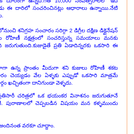
నికి దూరంగా ఉన్నది.గత 10,000 సంవత్సరాలలో ఇది
డు ఈ దారిలో సంచరించినట్లు ఆధారాలు ఉన్నాయి.నేటి
ి.
ుంచి శనిగ్రహ సంచారం సరిగ్గా 2 డిగ్రీల దక్షిణ డిక్లైనేషన్
హం రోహిణీ నక్షత్రంలో సంచరిస్తున్న సమయాలు మనకు
ది జరుగుతుంది.కుజుడైతే ప్రతి ఏడాదిన్నరకు ఒకసారి ఈ
ణంలాగా ఉన్న ప్రాంతం మీదుగా శని కుజులు రోహిణీ శకట
ారం చెయ్యడం వేల ఏళ్ళకు ఎప్పుడో ఒకసారి మాత్రమే
గం ఖచ్చితంగా దానిగుండా వెళ్ళదు.
కిన ప్రతిసారీ చరిత్రలో ఒక భయంకర వినాశనం జరుగుతూనే
కటి. పురాణాలలో చెప్పబడిన విషయం మన కళ్ళముందు
ందినంత వరకూ చూద్దాం.