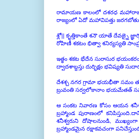
రామాయణ కాలంలో దశరధ మహారాజు
రాజ్యంలో ఏదో మహావిపత్తు జరగబోతున్
శ్లో|| కృత్తికాంతే శనౌ యాతే దేవజ్నై జ్ఞా
రోహిణీ శకటం భిత్వా శనిర్యస్యతి సాంప
ఇత్థం శకట భేదేన సురాసుర భయంకర
ద్వాదశాబ్దస్తు దుర్భిక్షం భవిష్యతి సుద
దేశశ్చ నగర గ్రామా భయభీతా సమం 
బ్రువంతి సర్వలోకానాం భయమేతత్
ఆ సంకట నివారణ కోసం ఆయన శనీశ్వరున
బ్రహ్మాండ పురాణంలో కనిపిస్తుంది.
శనీశ్వరుని దోషాలనుండి, ముఖ్యం
బ్రహ్మాండమైన రక్షాకవచంగా పనిచేస్తుంది