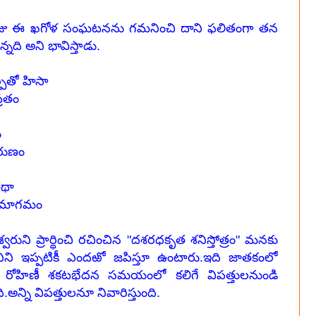
 ఈ ఖగోళ సంఘటనను గమనించి దాని ఫలితంగా తన
నది అని భావిస్తాడు.
ర్పితో హిసా
్రతం
ం
ారుణం
తథా
 సమాగమం
ి ప్రార్ధించి రచించిన "దశరధకృత శనిస్తోత్రం" మనకు
దానిని ఇప్పటికీ ఎందఱో జపిస్తూ ఉంటారు.ఇది జాతకంలో
గా రోహిణీ శకటభేదన సమయంలో కలిగే విపత్తులనుండి
.అన్ని విపత్తులనూ నివారిస్తుంది.