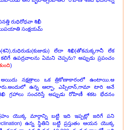
మిహిరుడు తన బృహత్సంహితలో రోహిణీ శకట భేదనాన్ని
త్తి రుధిరోధవా శిఖీ
ష ముపయాతి సంక్షయమ్
ి),రుధిరుడు(కుజుడు) లేదా శిఖి(తోకచుక్కగానీ లేక
డు కలిగే ఉపద్రవాలను ఏమని చెప్పను? అప్పుడు ప్రపంచం
తుంది
)
అయిదు నక్షత్రాలు ఒక త్రికోణాకారంలో ఉంటాయి.ఆ
టారు.అందులో ఉన్న ఆల్ఫా, ఎప్సిలాన్,గామా టారి అనే
ిఖి గ్రహాలు సంచరిస్తే అప్పుడు రోహిణీ శకట భేదనం
రహం యొక్క మార్గాన్ని బట్టి ఇది ఇప్పట్లో జరిగే పని
eclination) ఉన్న స్థితిని బట్టి ప్రస్తుతం ఆయన యొక్క