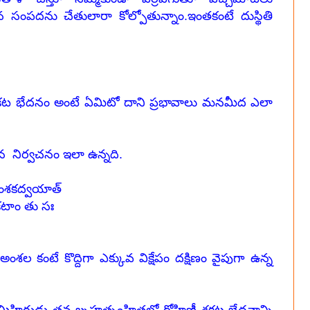
ంపదను చేతులారా కోల్పోతున్నాం.ఇంతకంటే దుస్థితి
ణీ శకట భేదనం అంటే ఏమిటో దాని ప్రభావాలు మనమీద ఎలా
దన నిర్వచనం ఇలా ఉన్నది.
యోంశకద్వయాత్
శకటాం తు సః
అంశల కంటే కొద్దిగా ఎక్కువ విక్షేపం దక్షిణం వైపుగా ఉన్న