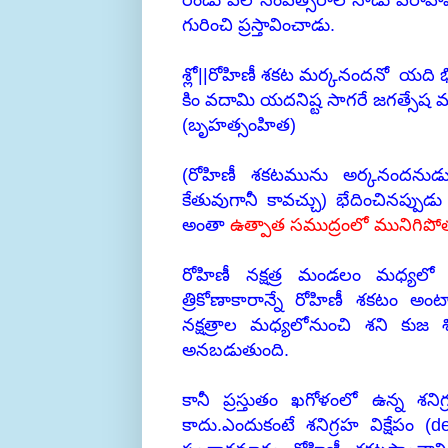
రెండు వేల సంవత్సరాల నాడు వరాహ
గురించి ప్రస్తావించాడు.
శ్లో||రోహిణీ శకట మర్కనందనో యది భిన
కిం వదామి యదనిష్ట సాగరే జగత్సే
(బృహత్సంహిత)
(రోహిణీ శకటమును అర్కనందనుడు(శన
కేతువుగానీ కావచ్చు) భేదించినప్పు
అంతా
ఉత్పాత సముద్రంలో మునిగిపో
రోహిణీ నక్షత్ర మండలం మధ్యలో 
త్రికోణాకారాన్నే రోహిణీ శకటం అం
నక్షత్రాల మధ్యలోనుంచి శని కుజ శ
అనబడుతుంది.
కానీ ప్రస్తుతం ఖగోళంలో ఉన్న శనిగ్
కాదు.ఎందుకంటే శనిగ్రహ విక్షేపం (d