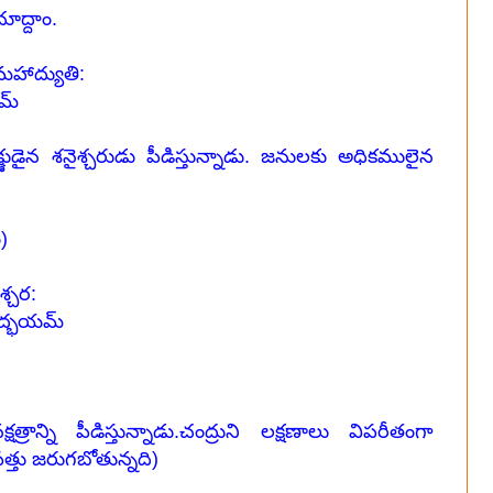
ూద్దాం.
నో మహాద్యుతి:
కమ్
క్ష్ణుడైన శనైశ్చరుడు పీడిస్తున్నాడు. జనులకు అధికములైన
)
ైశ్చర:
మహద్భయమ్
రాన్ని పీడిస్తున్నాడు.చంద్రుని లక్షణాలు విపరీతంగా
్తు జరుగబోతున్నది)