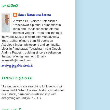
నా గురించి
Satya Narayana Sarma
A retired IRTS officer. Established
'Panchawati Spiritual Foundation' in
India and USA to teach the eternal
truths of Vedanta, Yoga and Tantra to
the world. Master of Astrology, Martial Arts &
Yoga, author of more than 75 books on
Astrology, Indian philosophy and spirituality.
Lives in Panchawati Yogashram near Ongole
Andhra Pradesh, guiding sincere seekers on
the path of enlightenment. Email -
ssarma04@gmail.com
నా పూర్తి ప్రొఫైల్‌ను చూడండి
TODAY'S QUOTE
“As long as you are searching for love, you will
never find it. When the search stops, what is left
is a natural, harmonious relationship with
everything around you." - U.G.