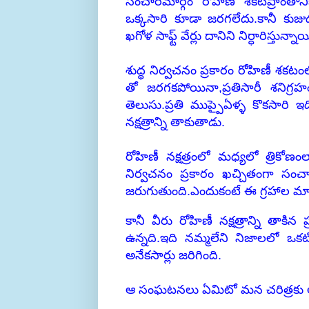
సంచారమార్గం రోహిణీ శకటప్రాంతా
ఒక్కసారి కూడా జరగలేదు.కానీ కుజు
ఖగోళ సాఫ్ట్ వేర్లు దానిని నిర్ధారిస్తున్నాయ
శుద్ధ నిర్వచనం ప్రకారం రోహిణీ శకటంలోన
తో జరగకపోయినా,ప్రతిసారీ శనిగ్ర
తెలుసు.ప్రతి ముప్పైఏళ్ళ కొకసారి ఇ
నక్షత్రాన్ని తాకుతాడు.
రోహిణీ నక్షత్రంలో మధ్యలో త్రికో
నిర్వచనం ప్రకారం ఖచ్చితంగా సంచ
జరుగుతుంది.ఎందుకంటే ఈ గ్రహాల మార్
కానీ వీరు రోహిణీ నక్షత్రాన్ని తా
ఉన్నది.ఇది నమ్మలేని నిజాలలో ఒ
అనేకసార్లు జరిగింది.
ఆ సంఘటనలు ఏమిటో మన చరిత్రకు అ