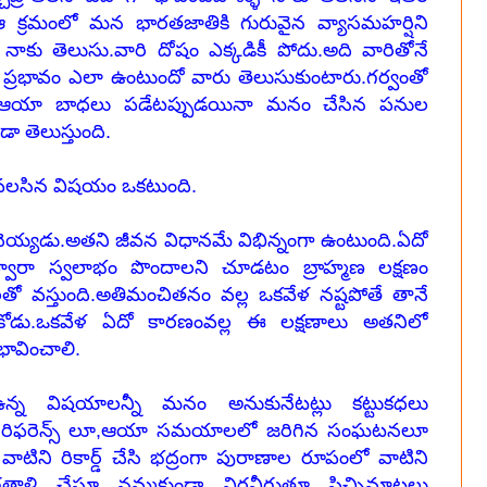
ఆ క్రమంలో మన భారతజాతికి గురువైన వ్యాసమహర్షిని
 నాకు తెలుసు.వారి దోషం ఎక్కడికీ పోదు.అది వారితోనే
్రభావం ఎలా ఉంటుందో వారు తెలుసుకుంటారు.గర్వంతో
ా, ఆయా బాధలు పడేటప్పుడయినా మనం చేసిన పనుల
ా తెలుస్తుంది.
ోవలసిన విషయం ఒకటుంది.
చెయ్యడు.అతని జీవన విధానమే విభిన్నంగా ఉంటుంది.ఏదో
వారా స్వలాభం పొందాలని చూడటం బ్రాహ్మణ లక్షణం
లతో వస్తుంది.అతిమంచితనం వల్ల ఒకవేళ నష్టపోతే తానే
కోడు.ఒకవేళ ఏదో కారణంవల్ల ఈ లక్షణాలు అతనిలో
భావించాలి.
ఉన్న విషయాలన్నీ మనం అనుకునేటట్లు కట్టుకధలు
గోళ రిఫరెన్స్ లూ,ఆయా సమయాలలో జరిగిన సంఘటనలూ
ాటిని రికార్డ్ చేసి భద్రంగా పురాణాల రూపంలో వాటిని
ళి చేస్తూ నమ్మకుండా విర్రవీగుతూ పిచ్చిమాటలు