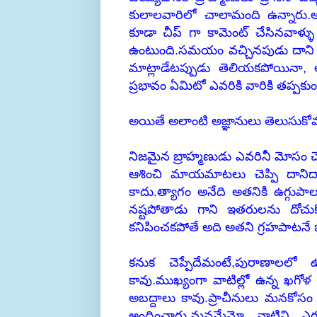
కులాలవారిలో చాలామంది ఉన్నారు.
కూడా చీప్ గా కామెంట్ చేసినవాళ్ళు
ఉంటుంది.సమయం వచ్చినపుడు దాని ప
మాట్లాడేటప్పుడు తెలియకపోయిన
ప్రభావం ఏమిటో ఎవరికి వారికి తప్పకుండ
అయితే అలాంటి అజ్ఞానులు తెలుసుక
నిజమైన బ్రాహ్మణుడు ఎవరినీ మోసం 
ఆశించి మాయమాటలు చెప్పి దానిద్
కాదు.త్యాగం అనేది అతనికి ఉగ్గుపా
నష్టపోతాడు గాని ఇతరులను దోచు
కనిపించకపోతే అది అతని గ్రహపాటనే 
కనుక చెప్పేదేమంటే,పురాణాలలో 
కావు.ముఖ్యంగా వాటిల్లో ఉన్న ఖ
అబద్దాలు కావు.ప్రాచీనులు మనకోసం వ
అందించారు.మనమేమో వాటిని ఎగతా