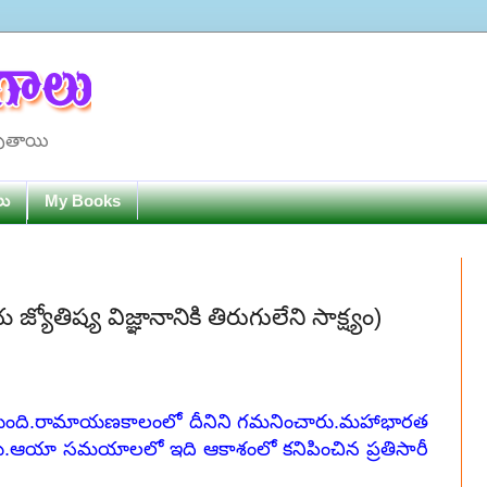
పుతాయి
లు
My Books
ోతిష్య విజ్ఞానానికి తిరుగులేని సాక్ష్యం)
తుంది.రామాయణకాలంలో దీనిని గమనించారు.మహాభారత
.ఆయా సమయాలలో ఇది ఆకాశంలో కనిపించిన ప్రతిసారీ
.