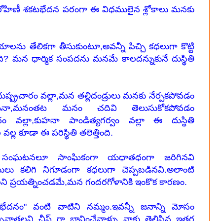
ిణీ శకటభేదన పరంగా ఈ విధములైన శ్లోకాలు మనకు
ు తేలికగా తీసుకుంటూ,అవన్నీ పిచ్చి కధలుగా కొట్టి
? మన ధార్మిక సంపదను మనమే కాలదన్నుకునే దుస్థితి
ష్ప్రచారం వల్లా,మన తల్లిదండ్రులు మనకు నేర్పకపోవడం
కపోయినా,మనంతట మనం చదివి తెలుసుకోకపోవడం
 వల్లా,కుహనా పాండిత్యగర్వం వల్లా ఈ దుస్థితి
ుల వల్ల కూడా ఈ పరిస్థితి తలెత్తింది.
ని సంఘటనలూ సాంఘికంగా యధాతధంగా జరిగినవి
కార్ధములు కలిగి నిగూడంగా కధలుగా చెప్పబడినవి.అలాంటి
ని ప్రయత్నించడమే,మన గందరగోళానికి ఇంకొక కారణం.
దనం" వంటి వాటిని నమ్మం.ఇవన్నీ జనాన్ని మోసం
చ్చివ్రాతలని చీప్ గా భావించేవాళ్ళు నాకు తెలిసిన ఇతర