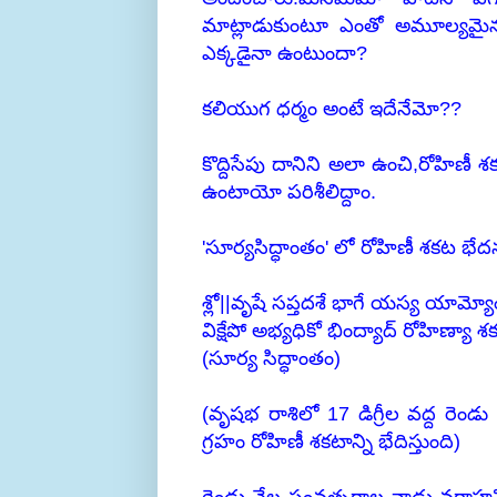
మాట్లాడుకుంటూ ఎంతో అమూల్యమైన స
ఎక్కడైనా ఉంటుందా?
కలియుగ ధర్మం అంటే ఇదేనేమో??
కొద్దిసేపు దానిని అలా ఉంచి,రోహి
ఉంటాయో పరిశీలిద్దాం.
'సూర్యసిద్ధాంతం' లో రోహిణీ శకట భే
శ్లో||వృషే సప్తదశే భాగే యస్య యామ్
విక్షేపో అభ్యధికో భింద్యాద్ రోహిణ్యా 
(సూర్య సిద్ధాంతం)
(వృషభ రాశిలో 17 డిగ్రీల వద్ద రెండు 
గ్రహం రోహిణీ శకటాన్ని భేదిస్తుంది)