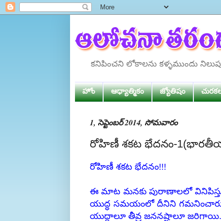
కనిపించని లోకాలను కళ్ళముందు నిలు
హోం
ఆధ్యాత్మికం
జ్యోతిషం
చురక
1, సెప్టెంబర్ 2014, సోమవారం
రోహిణీ శకట భేదనం-1(భారతీయ జ్య
రోహిణీ శకట భేదనం!!!
ఈ మాట మనకు పురాణాలలో వినిపిస్
యుద్ధ సమయంలో దీనిని గమనించారు
యుద్ధాలూ తీవ్ర జననష్టాలూ జరిగాయి