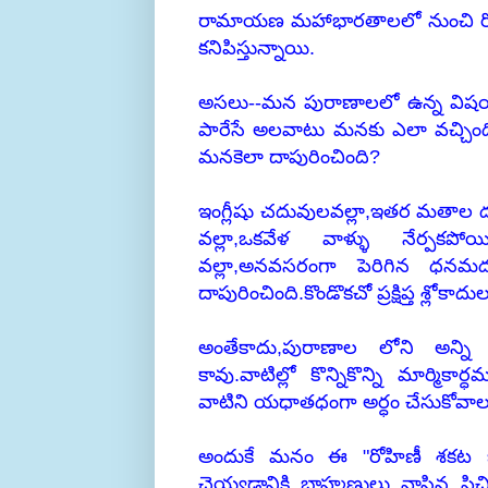
రామాయణ మహాభారతాలలో నుంచి రోహ
కనిపిస్తున్నాయి.
అసలు--మన పురాణాలలో ఉన్న విషయాలన
పారేసే అలవాటు మనకు ఎలా వచ్చింది
మనకెలా దాపురించింది?
ఇంగ్లీషు చదువులవల్లా,ఇతర మతాల దు
వల్లా,ఒకవేళ వాళ్ళు నేర్ప
వల్లా,అనవసరంగా పెరిగిన ధనమదం
దాపురించింది.కొండొకచో ప్రక్షిప్త శ్లోకాద
అంతేకాదు,పురాణాల లోని అన్
కావు.వాటిల్లో కొన్నికొన్ని మార్మి
వాటిని యధాతధంగా అర్ధం చేసుకోవాల
అందుకే మనం ఈ "రోహిణీ శకట భే
చెయ్యడానికి బ్రాహ్మణులు వ్రాసిన పి