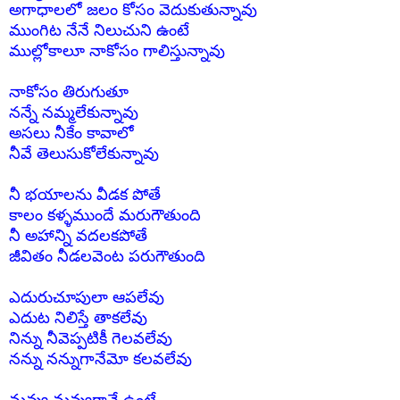
అగాధాలలో జలం కోసం వెదుకుతున్నావు
ముంగిట నేనే నిలుచుని ఉంటే
ముల్లోకాలూ నాకోసం గాలిస్తున్నావు
నాకోసం తిరుగుతూ
నన్నే నమ్మలేకున్నావు
అసలు నీకేం కావాలో
నీవే తెలుసుకోలేకున్నావు
నీ భయాలను వీడక పోతే
కాలం కళ్ళముందే మరుగౌతుంది
నీ అహాన్ని వదలకపోతే
జీవితం నీడలవెంట పరుగౌతుంది
ఎదురుచూపులా ఆపలేవు
ఎదుట నిలిస్తే తాకలేవు
నిన్ను నీవెప్పటికీ గెలవలేవు
నన్ను నన్నుగానేమో కలవలేవు