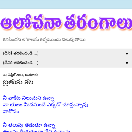
కనిపించని లోకాలను కళ్ళముందు నిలుపుతాయి
▼
▼
30, ఏప్రిల్ 2014, బుధవారం
బ్రతుకు కల
నీ వాకిట నిలుచుని ఉన్నా
నా భుజం మీదనుంచే ఎక్కడో
చూస్తున్నావు
నాకోసం
నీ తలుపు తడుతూ ఉన్నా
తలుపు తీయకుండా వేచి ఉ
న్నావు