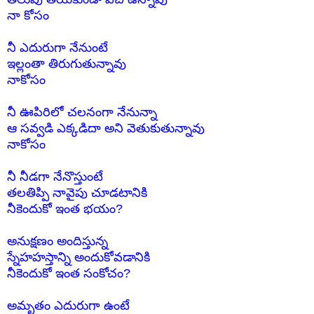
నా కోసం
నీ ఎదురుగా నేనుంటే
ఇల్లంతా
తిరుగుతున్నావు
నాకోసం
నీ ఊపిరిలో చలనంగా నేనున్నా
ఆ సవ్వడి ఎక్కడిదా అని
వెతుకుతున్నావు
నాకోసం
నీ నీడగా నేనొస్తుంటే
తలతిప్పి నావైపు చూడటానికి
నీకెందుకో ఇంత భయం?
అనుక్షణం అందిస్తున్న
స్నేహహస్తాన్ని అందుకోవడానికి
నీకెందుకో ఇంత సంకోచం?
అమృతం ఎదురుగా ఉంటే