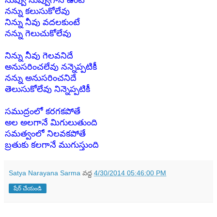
నువ్వు నువ్వుగానే ఉంటే
నన్ను కలుసుకోలేవు
నిన్ను నీవు వదలకుంటే
నన్ను గెలుచుకోలేవు
నిన్ను నీవు గెలవనిదే
అనుసరించలేవు నన్నెప్పటికీ
నన్ను అనుసరించనిదే
తెలుసుకోలేవు నిన్నెప్పటికీ
సముద్రంలో కరగకపోతే
అల అలగానే మిగులుతుంది
సమత్వంలో నిలవకపోతే
బ్రతుకు కలగానే ముగుస్తుంది
Satya Narayana Sarma
వద్ద
4/30/2014 05:46:00 PM
షేర్ చేయండి