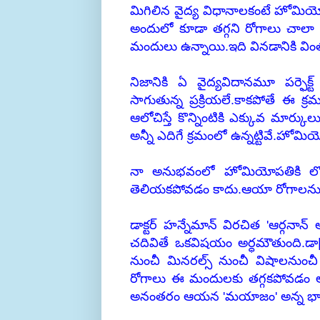
మిగిలిన వైద్య విధానాలకంటే హోమ
అందులో కూడా తగ్గని రోగాలు చాలా 
మందులు ఉన్నాయి.ఇది వినడానికి విం
నిజానికి ఏ వైద్యవిదానమూ పర్ఫెక్
సాగుతున్న ప్రక్రియలే.కాకపోతే ఈ క
ఆలోచిస్తే కొన్నింటికి ఎక్కువ మార్
అన్నీ ఎదిగే క్రమంలో ఉన్నట్టివే.హ
నా అనుభవంలో హోమియోపతికి లొంగ
తెలియకపోవడం కాదు.ఆయా రోగాలను 
డాక్టర్ హన్నేమాన్ విరచిత 'ఆర్గనాన్ ఆఫ
చదివితే ఒకవిషయం అర్ధమౌతుంది.డా
నుంచీ మినరల్స్ నుంచీ విషాలనుంచీ 
రోగాలు ఈ మందులకు తగ్గకపోవడం ఆయ
అనంతరం ఆయన 'మయాజం' అన్న భావాన్