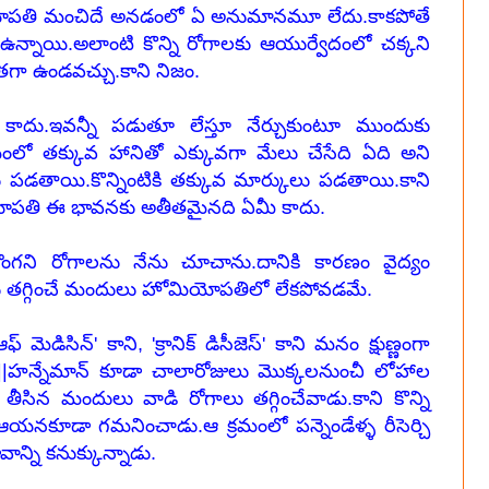
ియోపతి మంచిదే అనడంలో ఏ అనుమానమూ లేదు.కాకపోతే
ఉన్నాయి.అలాంటి కొన్ని రోగాలకు ఆయుర్వేదంలో చక్కని
తగా ఉండవచ్చు.కాని నిజం.
ట్ కాదు.ఇవన్నీ పడుతూ లేస్తూ నేర్చుకుంటూ ముందుకు
్రమంలో తక్కువ హానితో ఎక్కువగా మేలు చేసేది ఏది అని
కులు పడతాయి.కొన్నింటికి తక్కువ మార్కులు పడతాయి.కాని
ోమియోపతి ఈ భావనకు అతీతమైనది ఏమీ కాదు.
ని రోగాలను నేను చూచాను.దానికి కారణం వైద్యం
తగ్గించే మందులు హోమియోపతిలో లేకపోవడమే.
్ మెడిసిన్' కాని, 'క్రానిక్ డిసీజెస్' కాని మనం క్షుణ్ణంగా
||హన్నేమాన్ కూడా చాలారోజులు మొక్కలనుంచీ లోహాల
తీసిన మందులు వాడి రోగాలు తగ్గించేవాడు.కాని కొన్ని
నకూడా గమనించాడు.ఆ క్రమంలో పన్నెండేళ్ళ రీసెర్చి
ని కనుక్కున్నాడు.