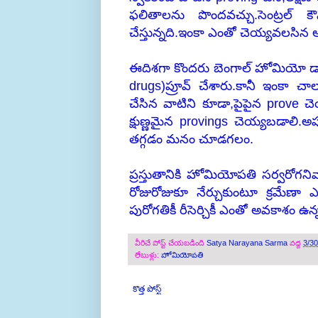
ఫలితాలను పొందవచ్చు.సెంట్రల్
చేస్తున్నది.ఇంకా ఎంతో చెయ్యవలసి
ఈదిశగా కొందరు బెంగాల్ హోమియో డాక్
drugs)ప్రూవ్ చేశారు.కానీ ఇంకా చా
చేసిన వాటిని కూడా,పైపైన prove చ
క్షుణ్ణమైన provings చెయ్యబడాలి.
తగ్గడం మనం చూడగలం.
ప్రస్తుతానికి హోమియోపతి సర్వరోగని
రోజురోజుకూ నేర్చుకుంటూ క్రమేణా 
పురోగతికీ రీసెర్చికీ ఎంతో అవకాశం ఉన్
వీరిచే పోస్ట్ చేయబడింది
Satya Narayana Sarma
వద్ద
3/3
లేబుళ్లు:
హోమియోపతి
కొత్త పోస్ట్