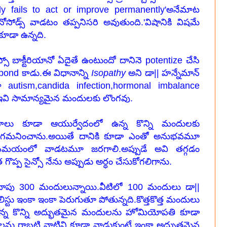
dy fails to act or improve permanently'అనేమాట
నోసోడ్స్ వాడటం తప్పనిసరి అవుతుంది.'విషానికి విషమే
ూడా ఉన్నది.
్సో బాక్టీరియానో ఏదైతే ఉంటుందో దానినె potentize చేసి
spond కాడు.ఈ విధానాన్ని
Isopathy
అని డా|| హన్నేమాన్
గా autism,candida infection,hormonal imbalance
ి.ఇవి సామాన్యమైన మందులకు లొంగవు.
ోగాలు కూడా ఆయుర్వేదంలో ఉన్న కొన్ని మందులకు
లో గమనించాను.అయితే దానికి కూడా ఎంతో అనుభవమూ
సమయంలో వాడటమూ జరగాలి.అప్పుడే అవి తగ్గడం
ప్ప సైన్సో నేను అప్పుడు అర్ధం చేసుకోగలిగాను.
ాపు 300 మందులున్నాయి.వీటిలో 100 మందులు డా||
ిస్టు ఇంకా ఇంకా పెరుగుతూ పోతున్నది.కొత్తకొత్త మందులు
ో ఉన్న కొన్ని అద్భుతమైన మందులను హోమియోపతి కూడా
షణాలను రాబట్టి వాటిని కూడా వాడుకుంటే ఇంకా అద్భుతమైన