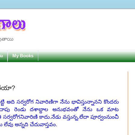
పుతాయి
లు
My Books
ణియా?
ి అది సర్వరోగ నివారిణిగా నేను భావిస్తున్నానని కొందరు
ాదాపు రెండు దశాబ్దాల అనుభవంతో నేను ఒక మాట
్వరోగనివారిణి కాదు.నేడు వస్తున్న,లేదా పూర్వంనుంచీ
లేవు అన్నది చేదువాస్తవం.