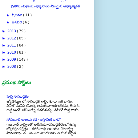
వ్రతాలు-పూజలు-ధ్యానాలు-నిజమైన ఆధ్యాత్మికత
►
ఫిబ్రవరి
( 11 )
►
జనవరి
( 6 )
►
2013
( 79 )
►
2012
( 85 )
►
2011
( 84 )
►
2010
( 81 )
►
2009
( 143 )
►
2008
( 2 )
ప్రముఖ పోస్ట్‌లు
హస్త సాముద్రికం
జ్యోతిష్యం లో సాముద్రిక శాస్త్రం కూడా ఒక భాగం.
దీనిలొ మనిషి యొక్క అవయవాలపొందికను, తీరును
బట్టి అతని జీవితాన్ని చదవవచ్చు. దీనిలో హస్త సామ...
సోమనాథ్ ఆలయ కథ - ఇస్లామిక్ నాటో
గుజరాత్ రాష్ట్రంలో అరేబియాసముద్రతీరంలో ఉన్న
జ్యోతిర్లింగ క్షేత్రం - సోమనాధ్ ఆలయం. 'సౌరాష్ట్రే
సోమనాథం చ..' అంటూ మొదలౌతుంది మన జ్యోత...
ఎలైట్ మేరేజ్