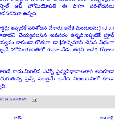
 కౌన్సిల్ ఆఫ్ హోమియోపతి ఈ దిశగా పరిశోధనలు
న అవసరమూ ఉన్నది.
టర్లు ఇప్పటికే పరిశోధన చేశారు.అనేక మందులను(Indian
లావాటిని చెయ్యవలసిన అవసరం ఉన్నది.ఇప్పటికే ప్రూవ్
ెయ్యడం కాకుండా,లోతుగా డా||హన్నేమాన్ చేసిన విధంగా
అప్పుడే హోమియోపతిలో కూడా నేడు తగ్గని అనేక రోగాలు
వారిణి కాదు.మిగిలిన ఎన్నో వైద్యవిధానాలలాగే అదికూడా
ఎదుగుతున్న సైన్స్ మాత్రమే అనేది నిజం.దానిలో కూడా
నది.
0/2014 09:48:00 AM
హోమ్
పాత పోస్ట్