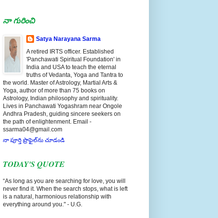
నా గురించి
Satya Narayana Sarma
A retired IRTS officer. Established
'Panchawati Spiritual Foundation' in
India and USA to teach the eternal
truths of Vedanta, Yoga and Tantra to
the world. Master of Astrology, Martial Arts &
Yoga, author of more than 75 books on
Astrology, Indian philosophy and spirituality.
Lives in Panchawati Yogashram near Ongole
Andhra Pradesh, guiding sincere seekers on
the path of enlightenment. Email -
ssarma04@gmail.com
నా పూర్తి ప్రొఫైల్‌ను చూడండి
TODAY'S QUOTE
“As long as you are searching for love, you will
never find it. When the search stops, what is left
is a natural, harmonious relationship with
everything around you." - U.G.