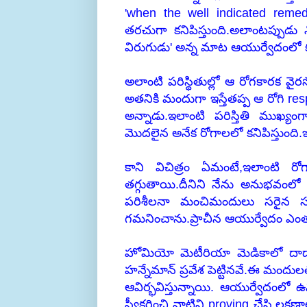
'when the well indicated reme
తరచుగా కనిపిస్తుంది.అలాంటప్పుడు 
విరుగుడు' అన్న మాట ఆయుర్వేదంలో క
అలాంటి పరిస్థితుల్లో ఆ రోగకారక వైరస
అతనికి మందుగా ఇస్తేతప్ప ఆ రోగి re
అన్నాడు.ఇలాంటి పరిస్తితి ముఖ్యం
మొదలైన అనేక రోగాలలో కనిపిస్తుంద
కాని విచిత్రం ఏమంటే,ఇలాంటి ర
తగ్గుతాయి.దీనిని నేను అనుభవం
పరిశీలనా మంచిమందులు సరైన 
గమనించాను.ప్రాచీన ఆయుర్వేదం ఎంత గొ
హోమియో మెటీరియా మెడికాలో దాద
హన్నేమాన్ ప్రవేశ పెట్టినవే.ఈ మందులల
ఆవిర్భవిస్తున్నాయి. ఆయుర్వేదంల
స్వీకరించి వాటిని proving చేసి,లక్