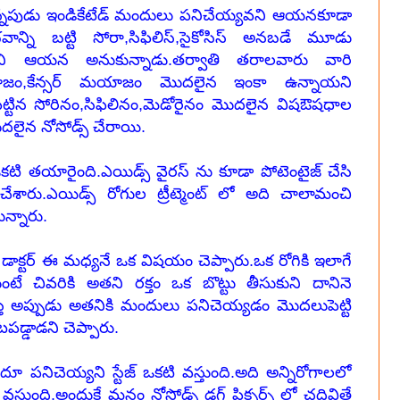
్నపుడు ఇండికేటేడ్ మందులు పనిచేయ్యవని ఆయనకూడా
ాన్ని బట్టి సోరా,సిఫిలిస్,సైకోసిస్ అనబడే మూడు
ి ఆయన అనుకున్నాడు.తర్వాతి తరాలవారు వారి
ాజం,కేన్సర్ మయాజం మొదలైన ఇంకా ఉన్నాయని
శపెట్టిన సోరినం,సిఫిలినం,మెడోరైనం మొదలైన విషఔషధాల
దలైన నోసోడ్స్ చేరాయి.
్ ఒకటి తయారైంది.ఎయిడ్స్ వైరస్ ను కూడా పోటెంటైజ్ చేసి
శారు.ఎయిడ్స్ రోగుల ట్రీట్మెంట్ లో అది చాలామంచి
న్నారు.
ాక్టర్ ఈ మధ్యనే ఒక విషయం చెప్పారు.ఒక రోగికి ఇలాగే
ే చివరికి అతని రక్తం ఒక బొట్టు తీసుకుని దానినె
్తే అప్పుడు అతనికి మందులు పనిచెయ్యడం మొదలుపెట్టి
డాడని చెప్పారు.
ిచెయ్యని స్టేజ్ ఒకటి వస్తుంది.అది అన్నిరోగాలలో
వస్తుంది.అందుకే మనం నోసోడ్స్ డ్రగ్ పిక్చర్స్ లో చదివితే