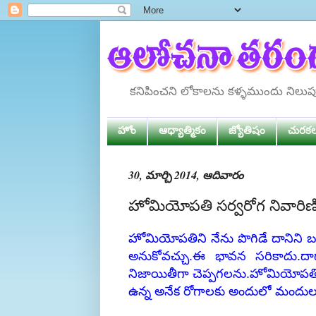
కనిపించని లోకాలను కళ్ళముందు నిలు
హోం
ఆధ్యాత్మికం
జ్యోతిషం
చురక
30, మార్చి 2014, ఆదివారం
హోమియోపతి సర్వరోగ నివారి
హోమియోపతిని నేను పొగిడే దానిని బట్ట
అనుకోవచ్చు.ఈ భావన సరికాదు.ద
నిజాయితీగా చెప్పగలను.హోమియోపతి సర
ఉన్న అనేక రోగాలకు అందులో మందులు 