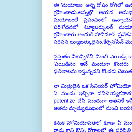
ఈ 'మయాజం' అన్న దోషం రోగిలో ఉన
గ్రహించాడు.అప్పట్లో ఆయన అనుభవ
మయాజంలే ప్రపంచంలో ఉన్నాయన
పరిశోధనలో ట్యూబర్కులర్ మయ
గ్రహించారు.అందుకే హానిమాన్ ప్రవే
సరసన ట్యూబర్కులైనం,కేర్సినోసిన్ మొ
ప్రస్తుతం వీటన్నిటినీ మించి ఎయిడ్స
'ఎయిడినం' అనే మందుగా కొందరు చే
ఫలితాలను ఇస్తున్నదని కొందరు చెబుతు
నా మిత్రులైన ఒక సీనియర్ హోమియో డ
ఏ మందు ఇచ్చినా పనిచేయ్యకపోతుంట
potentize చేసి మందుగా అతనికే ఇస
అతను మృత్యుముఖంలో నుంచి బయటపడ్
కనుక హోమియోపతిలో కూడా ఏ మందూ పన
రాదు.కాని కొన్ని రోగాలలో ఈ పరిస్తితి 