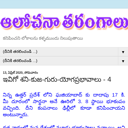
కనిపించని లోకాలను కళ్ళముందు నిలుపుతాయి
▼
▼
13, ఏప్రిల్ 2020, సోమవారం
ఇవిగో శని-కుజ-గురు-యోగప్రభావాలు - 4
నిన్న ఉత్తర్ ప్రదేశ్ లోని ఘజియాబాద్ కు దాదాపు 17 కి.
మీ దూరంలో సార్ధనా అనే ఊరిలో 3. 8 స్థాయి భూకంపం
వచ్చింది. దీని కంపనాలు ఢిల్లీలో కూడా కనిపించాయని
అంటున్నారు.
గత వారంలో మన దేశంలో మూడు భూకంపాలు వచ్చాయి. అవి