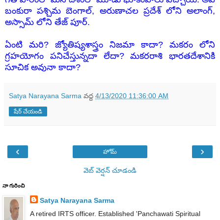
బంకురా పశ్చిమ బెంగాల్, అరుణాచల ప్రదేశ్ లోని అలాంగ్,
అస్సామ్ లోని తేజ్ పూర్.
ఏంటి మరి? జ్యోతిష్యశాస్త్రం నిజమా కాదా? మకరం లోని
గ్రహయోగం పనిచేస్తున్నదా లేదా? మకరరాశి భారతదేశానికి
సూచిక అవునా కాదా?
Satya Narayana Sarma
వద్ద
4/13/2020 11:36:00 AM
షేర్ చేయండి
‹
›
హోమ్
వెబ్ వెర్షన్‌ చూడండి
నా గురించి
Satya Narayana Sarma
A retired IRTS officer. Established 'Panchawati Spiritual