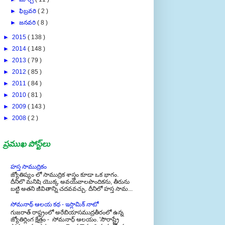
►
ఫిబ్రవరి
( 2 )
►
జనవరి
( 8 )
►
2015
( 138 )
►
2014
( 148 )
►
2013
( 79 )
►
2012
( 85 )
►
2011
( 84 )
►
2010
( 81 )
►
2009
( 143 )
►
2008
( 2 )
ప్రముఖ పోస్ట్‌లు
హస్త సాముద్రికం
జ్యోతిష్యం లో సాముద్రిక శాస్త్రం కూడా ఒక భాగం.
దీనిలొ మనిషి యొక్క అవయవాలపొందికను, తీరును
బట్టి అతని జీవితాన్ని చదవవచ్చు. దీనిలో హస్త సామ...
సోమనాథ్ ఆలయ కథ - ఇస్లామిక్ నాటో
గుజరాత్ రాష్ట్రంలో అరేబియాసముద్రతీరంలో ఉన్న
జ్యోతిర్లింగ క్షేత్రం - సోమనాధ్ ఆలయం. 'సౌరాష్ట్రే