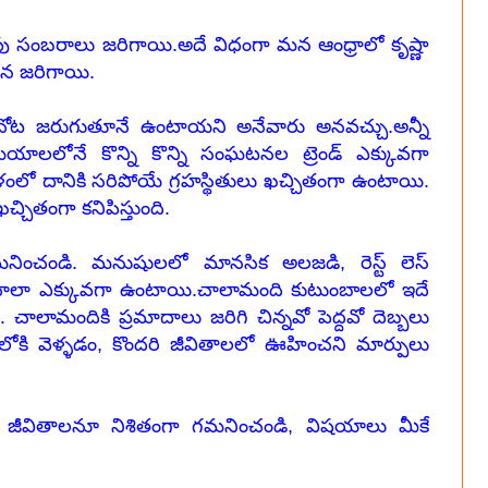
 సంబరాలు జరిగాయి.అదే విధంగా మన ఆంధ్రాలో కృష్ణా
ున జరిగాయి.
ఒకచోట జరుగుతూనే ఉంటాయని అనేవారు అనవచ్చు.అన్నీ
సమయాలలోనే కొన్ని కొన్ని సంఘటనల ట్రెండ్ ఎక్కువగా
లో దానికి సరిపోయే గ్రహస్థితులు
ఖచ్చితంగా
ఉంటాయి.
ఖచ్చితంగా కనిపిస్తుంది.
ించండి. మనుషులలో మానసిక అలజడి, రెస్ట్ లెస్
ు చాలా ఎక్కువగా ఉంటాయి.చాలామంది కుటుంబాలలో ఇదే
ామందికి ప్రమాదాలు జరిగి చిన్నవో పెద్దవో దెబ్బలు
లోకి వెళ్ళడం, కొందరి జీవితాలలో ఊహించని మార్పులు
ారి జీవితాలనూ నిశితంగా గమనించండి, విషయాలు మీకే