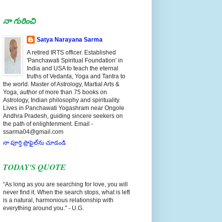
నా గురించి
Satya Narayana Sarma
A retired IRTS officer. Established
'Panchawati Spiritual Foundation' in
India and USA to teach the eternal
truths of Vedanta, Yoga and Tantra to
the world. Master of Astrology, Martial Arts &
Yoga, author of more than 75 books on
Astrology, Indian philosophy and spirituality.
Lives in Panchawati Yogashram near Ongole
Andhra Pradesh, guiding sincere seekers on
the path of enlightenment. Email -
ssarma04@gmail.com
నా పూర్తి ప్రొఫైల్‌ను చూడండి
TODAY'S QUOTE
“As long as you are searching for love, you will
never find it. When the search stops, what is left
is a natural, harmonious relationship with
everything around you." - U.G.