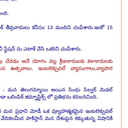
ంది.
క్ తీవ్రవాదులు కనీసం 13 మందిని చంపేశారు.ఇంకో 15
 స్టేషన్ ను ఎటాక్ చేసి ఒకరిని చంపేశారు.
ువు చేరడం అనే యోగం వల్ల క్రీడాకారులకు కళాకారులకు
తున ఉత్సవాలు, ఇంటలెక్చువల్ వ్యాసంగాలు,వ్యాపార
 - మన తెలుగమ్మాయి అయిన సింధు సిల్వర్ మెడల్
ా ఒలింపిక్ జిమ్నాస్టిక్స్ లో ప్రతిభను కనబరిచింది.
మన ప్రధాని మోడీ ఒక వ్యూహాత్మకమైన ఇంటలెక్చువల్
వేదికలమీద పాకిస్తాన్ మన దేశంపైన కక్కుతున్న విషానికి