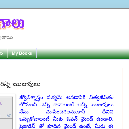
పుతాయి
లు
My Books
ో మరిన్ని ఋజువులు
జ్యోతిశ్శాస్త్రం సత్యమే అనడానికి నిత్యజీవితం
లోనుంచి ఎన్ని కావాలంటే అన్ని ఋజువులు
నేను చూపించగలను.కానీ దీనిని
ఒప్పుకోవాలంటే మీకు ఓపన్ మైండ్ ఉండాలి.
ప్రిజుడిస్ తో కూడిన మైండ్ ఉంటే, మీరు ఈ