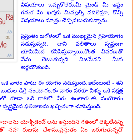
విషయాలు ఒప్పుకోలేరు.మీ మైండ్ మీ ఇష్టం
గనుక మీ ఖర్మకు మిమ్మల్ని వదిలేస్తూ, కొన్ని
విషయాలు మాత్రం చెప్పదలుచుకున్నాను.
ప్రస్తుతం ఖగోళంలో ఒక ముఖ్యమైన గ్రహయోగం
నడుస్తున్నది. దాని ఫలితాలు స్పష్టంగా
భూమిమీద కనిపిస్తున్నాయి.కొంత వివరణతో
నేను చెబుతున్నది నిజమేనని మీకు
అర్ధమౌతుంది.
ూ ఒక వారం పాటు ఈ యోగం నడుస్తుంది.అదేంటంటే - శని
ుధుల డిగ్రీ సంయోగం.ఈ వారం వరకూ వీళ్ళు ఒకే నక్షత్ర
శలో కూడా ఒకే రాశిలో వీరు ఉంటారు.ఈ సంయోగం
పష్టమైన ఫలితాలను ఖచ్చితంగా చూపిస్తుంది.
లను యాక్సిడెంట్ లను ఇస్తుందని గతంలో లెక్కలేనన్ని
ో సహా రుజువు చేశాను.ప్రస్తుతం ఏం జరుగుతున్నదో