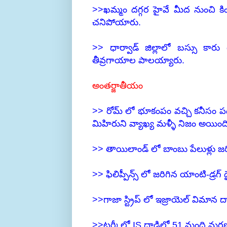
>>ఖమ్మం దగ్గర హైవే మీద నుంచి క
చనిపోయారు.
>> ధార్వాడ్ జిల్లాలో బస్సు కార
తీవ్రగాయాల పాలయ్యారు.
అంతర్జాతీయం
>> రోమ్ లో భూకంపం వచ్చి కనీసం
మిహిరుని వ్యాఖ్య మళ్ళీ నిజం అయింద
>> తాయిలాండ్ లో బాంబు పేలుళ్లు 
>> ఫిలిప్పీన్స్ లో జరిగిన యాంటి-డ్ర
>>గాజా స్ట్రిప్ లో ఇజ్రాయెల్ విమా
>>టర్కీలో IS దాడిలో 51 మంది మరణ