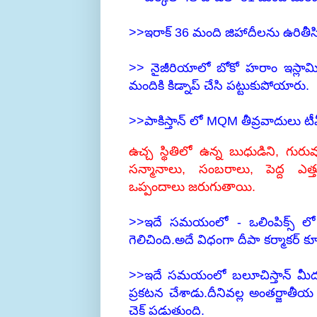
>>ఇరాక్ 36 మంది జిహాదీలను ఉరితీసి
>> నైజీరియాలో బోకో హరాం ఇస్లామి
మందికి కిడ్నాప్ చేసి పట్టుకుపోయారు.
>>పాకిస్తాన్ లో MQM తీవ్రవాదులు టీవీ
ఉచ్చ స్థితిలో ఉన్న బుధుడిని, గుర
సన్మానాలు, సంబరాలు, పెద్ద ఎత్
ఒప్పందాలు జరుగుతాయి.
>>ఇదే సమయంలో - ఒలింపిక్స్ లో
గెలిచింది.అదే విధంగా దీపా కర్మాకర్ కూడ
>>ఇదే సమయంలో బలూచిస్తాన్ మీద 
ప్రకటన చేశాడు.దీనివల్ల అంతర్జాతీయ 
చెక్ పడుతుంది.