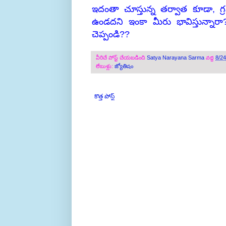
ఇదంతా చూస్తున్న తర్వాత కూడా
ఉండదని ఇంకా మీరు భావిస్తున్నారా?
చెప్పండి??
వీరిచే పోస్ట్ చేయబడింది
Satya Narayana Sarma
వద్ద
8/2
లేబుళ్లు:
జ్యోతిషం
కొత్త పోస్ట్