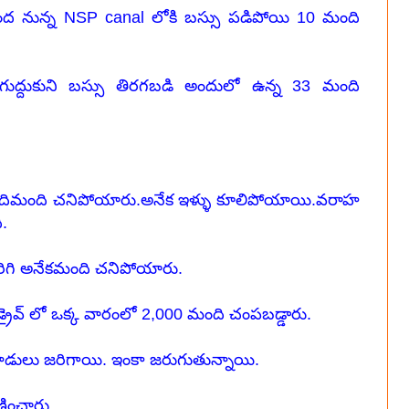
ింద నున్న NSP canal లోకి బస్సు పడిపోయి 10 మంది
ు గుద్దుకుని బస్సు తిరగబడి అందులో ఉన్న 33 మంది
 పదిమంది చనిపోయారు.అనేక ఇళ్ళు కూలిపోయాయి.వరాహ
ి.
జరిగి అనేకమంది చనిపోయారు.
గ్ డ్రైవ్ లో ఒక్క వారంలో 2,000 మంది చంపబడ్డారు.
న దాడులు జరిగాయి. ఇంకా జరుగుతున్నాయి.
ించారు.