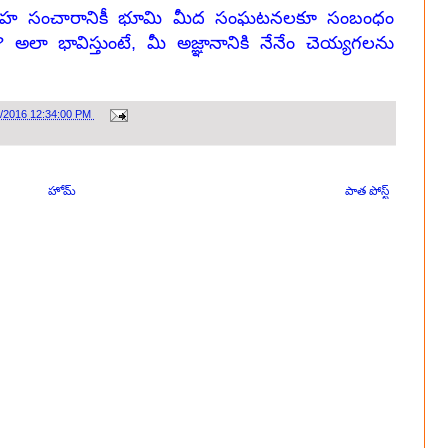
, గ్రహ సంచారానికీ భూమి మీద సంఘటనలకూ సంబంధం
 అలా భావిస్తుంటే, మీ అజ్ఞానానికి నేనేం చెయ్యగలను
4/2016 12:34:00 PM
హోమ్
పాత పోస్ట్