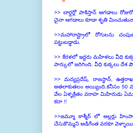
>> బార్డర్లో పాకిస్తాన్ ఆగడాలు రోజుర
చైనా ఆగడాలు కూడా శృతి మించుతున్
>>మహారాష్ట్రాలో రోగులను చంపు
పట్టుబడ్డాడు.
>> కేరళలో ఇద్దరు మహిళలు వీధి కు
పార్కులో జరిగింది. వీధి కుక్కలు ద
>> మద్యప్రదేష్, రాజస్థాన్, ఉత్తర
అతలాకుతలం అయ్యింది.కనీసం 50 మం
వేల ఏళ్ళక్రితం వరాహ మిహిరుడు ఏమన్
కదా !!
>>జమ్మూ కాశ్మీర్ లో అల్లర్లు హింసా 
చేసుకొమ్మని అడిగేంత వరకూ వెళ్ళాయి