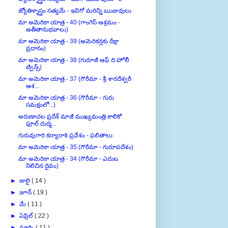
జ్యోతిశ్శాస్త్రం సత్యమే - ఇవిగో మరిన్ని ఋజువులు
మా అమెరికా యాత్ర - 40 (గాంగెస్ ఆశ్రమం -
అతీతానుభవాలు)
మా అమెరికా యాత్ర - 39 (అమెరికన్లకు దీక్షా
ప్రదానం)
మా అమెరికా యాత్ర - 38 (గురూజీ ఆఫ్ ది హోలీ
ట్విన్స్)
మా అమెరికా యాత్ర - 37 (గౌరీమా - శ్రీ శారదేశ్వరీ
ఆశ...
మా అమెరికా యాత్ర - 36 (గౌరీమా - గురు
సమక్షంలో...)
అరుణాచల ప్రదేశ్ మాజీ ముఖ్యమంత్రి కాలికో
ఫూల్ దుర్మ...
గురువుగారి కన్యారాశి ప్రవేశం - ఫలితాలు
మా అమెరికా యాత్ర - 35 (గౌరీమా - గురూపదేశం)
మా అమెరికా యాత్ర - 34 (గౌరీమా - ఎదుట
నిలిచిన దైవం)
►
జులై
( 14 )
►
జూన్
( 19 )
►
మే
( 11 )
►
ఏప్రిల్
( 22 )
►
మార్చి
( 11 )