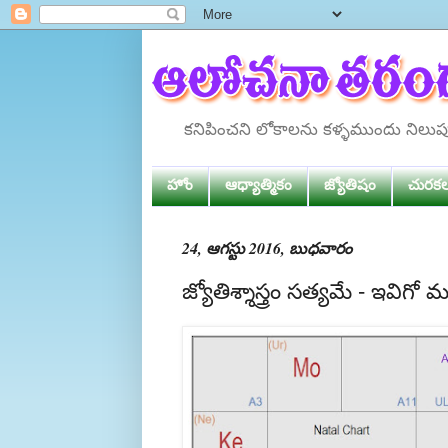
కనిపించని లోకాలను కళ్ళముందు నిలు
హోం
ఆధ్యాత్మికం
జ్యోతిషం
చురక
24, ఆగస్టు 2016, బుధవారం
జ్యోతిశ్శాస్త్రం సత్యమే - ఇవిగ