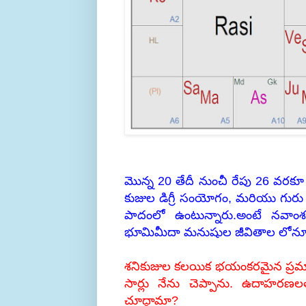
మొన్న 20 తేదీ నుంచీ రేపు 26 వరక
కుజుల డిగ్రీ సంయోగం, మరియు గురు బ
పాదంలో ఉంటున్నారు.అంటే నవాం
భూమిమీదా మనుషుల జీవితాల లోనూ స్
శనికుజుల కలయిక భయంకరమైన ప్రమాదా
సార్లు నేను చెప్పాను. ఉదాహరణలత
చూద్దామా?