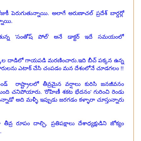
ోజుకీ పెరుగుతున్నాయి. అలాగే అరుణాచల్ ప్రదేశ్ బార్డర్లో
నాయి.
తున్న 'సంతోష్ పోల్' అనే డాక్టర్ ఇదే సమయంలో
క్కల దాడిలో గాయపడి మరణించారు.ఇది బీచ్ పక్కన ఉన్న
ేశ పౌరులను ఎటాక్ చేసి చంపడం మన దేశంలోనే చూడగలం !!
ాఖండ్ రాష్ట్రాలలో తీవ్రమైన వర్షాలు కురిసి జనజీవనం
ది చనిపోయారు. 'రోహిణీ శకట భేదనం' గురించి రెండు
నాడో అది మళ్ళీ ఇప్పుడు జరగడం కళ్ళారా చూస్తున్నారు
తీవ్ర రూపం దాల్చి, ప్రతిపక్షాలు దేశాధ్యక్షుడిని జోక్యం
.