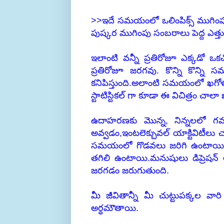
>>ఇదే సమయంలో ఒలింపిక్స్ ముగింపు
పుష్కర ముగింపు సంబరాలు పెద్ద ఎత్త
ఇలాంటి వన్నీ ప్రతిరోజూ ఎక్కడో 
ప్రతిరోజూ జరగవు. కొన్ని కొన్ని 
కనిపిస్తుంది.అలాంటి సమయంలో ఖగోళం
స్టాటిస్టికల్ గా కూడా ఈ విచిత్రం చాలా 
ఉదాహరణకు మొన్న, నిన్నలలో గమన
అవ్వడం,ఇంటలెక్చువల్ యాక్టివిటీల
సమయంలో గొడవలు జరిగి ఉంటాయి. చాల
తగిలి ఉంటాయి.మనుషులు డిప్రెషన్ 
జరగడం జరుగుతుంది.
మీ జీవితాన్నీ మీ చుట్టుపక్కల వ
అర్ధమౌతాయి.