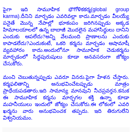
పైగా ఇది సామూహిక భౌగోళికకర్మ(global group
karma).దీనిని మార్చడం ఎవరివల్లా కాదు.మార్చడం వీలయ్యే
పనైతే మొన్న నేపాల్లో భూకంపం జరిగినప్పుడు అక్కడ
హిమాలయాలలో ఉన్న బాబాజీ మొదలైన మహాసిద్ధులు దానిని
ఎందుకు ఆపలేదు?అన్ని వేలమంది ప్రాణాలను ఎందుకు
కాపాడలేదు?ఎందుకంటే, ఒకరి కర్మను మార్చడం ఆషామాషీ
వ్యవహారం కాదు.అందులోనూ సామూహిక చెడుకర్మను
మార్చడంలో సిద్ధపురుషులు కూడా అనవసరంగా జోక్యం
చేసుకోరు.
మంచి చెబుతున్నప్పుడు ఎవరూ వినరు.పైగా హేళన చేస్తారు.
కర్మఫలితాన్ని అనుభవించేటప్పుడు మాత్రం
ప్రాధేయపడతారు.ఇది సామాన్య మానవుని నీచప్రవర్తన.కనుక
ఈ సామూహిక కర్మను మార్చగల శక్తి ఉన్నా కూడా
మహనీయులు ఇందులో జోక్యం చేసుకోరు.ఈ లోకంలో ఎవరి
ఖర్మను వారు అనుభవించక తప్పదు. ఇది తిరుగులేని
విశ్వనియమం.