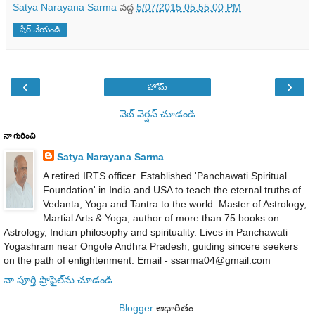
Satya Narayana Sarma
వద్ద
5/07/2015 05:55:00 PM
షేర్ చేయండి
‹
›
హోమ్
వెబ్ వెర్షన్‌ చూడండి
నా గురించి
Satya Narayana Sarma
A retired IRTS officer. Established 'Panchawati Spiritual
Foundation' in India and USA to teach the eternal truths of
Vedanta, Yoga and Tantra to the world. Master of Astrology,
Martial Arts & Yoga, author of more than 75 books on
Astrology, Indian philosophy and spirituality. Lives in Panchawati
Yogashram near Ongole Andhra Pradesh, guiding sincere seekers
on the path of enlightenment. Email - ssarma04@gmail.com
నా పూర్తి ప్రొఫైల్‌ను చూడండి
Blogger
ఆధారితం.