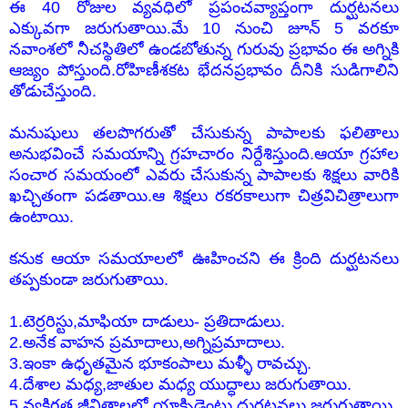
ఈ 40 రోజుల వ్యవధిలో ప్రపంచవ్యాప్తంగా దుర్ఘటనలు
ఎక్కువగా జరుగుతాయి.మే 10 నుంచి జూన్ 5 వరకూ
నవాంశలో నీచస్థితిలో ఉండబోతున్న గురువు ప్రభావం ఈ అగ్నికి
ఆజ్యం పోస్తుంది.రోహిణీశకట భేదనప్రభావం దీనికి సుడిగాలిని
తోడుచేస్తుంది.
మనుషులు తలపొగరుతో చేసుకున్న పాపాలకు ఫలితాలు
అనుభవించే సమయాన్ని గ్రహచారం నిర్దేశిస్తుంది.ఆయా గ్రహాల
సంచార సమయంలో ఎవరు చేసుకున్న పాపాలకు శిక్షలు వారికి
ఖచ్చితంగా పడతాయి.ఆ శిక్షలు రకరకాలుగా చిత్రవిచిత్రాలుగా
ఉంటాయి.
కనుక ఆయా సమయాలలో ఊహించని ఈ క్రింది దుర్ఘటనలు
తప్పకుండా జరుగుతాయి.
1.టెర్రరిస్టు,మాఫియా దాడులు- ప్రతిదాడులు.
2.అనేక వాహన ప్రమాదాలు,అగ్నిప్రమాదాలు.
3.ఇంకా ఉధృతమైన భూకంపాలు మళ్ళీ రావచ్చు.
4.దేశాల మధ్య,జాతుల మధ్య యుద్ధాలు జరుగుతాయి.
5.వ్యక్తిగత జీవితాలలో యాక్సిడెంట్లు దుర్ఘటనలు జరుగుతాయి.