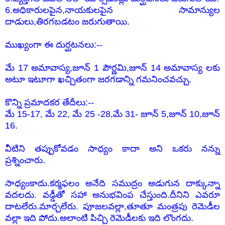
6.అధికారులపైన,నాయకులపైన సామాన్యుల
దాడులు,తిరగబడటం జరుగుతాయి.
ముఖ్యంగా ఈ దుర్ఘటనలు:--
మే 17 అమావాస్య,జూన్ 1 పౌర్ణమి,జూన్ 14 అమావాస్య లకు
అటూ ఇటూగా ఖచ్చితంగా జరగడాన్ని గమనించవచ్చు.
కొన్ని ప్రమాదకర తేదీలు:--
మే 15-17, మే 22, మే 25 -28,మే 31- జూన్ 5,జూన్ 10,జూన్
16.
వీటిని తప్పుకోవడం సాధ్యం కాదా అని ఒకరు నన్ను
ప్రశ్నించారు.
సాధ్యంకాదు.కర్మఫలం అనేది సముద్రం అడుగున దాక్కున్నా
వదలదు. వడ్డీతో సహా అనుభవింప చేస్తుంది.దీనిని ఎవరూ
దాటలేరు.మార్చలేరు. పూజలవల్లా,తూతూ మంత్రపు రెమెడీల
వల్లా ఇది పోదు.అలాంటి పిచ్చి రెమెడీలకు ఇది లొంగదు.