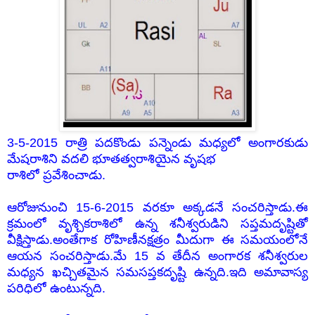
3-5-2015 రాత్రి పదకొండు పన్నెండు మధ్యలో అంగారకుడు
మేషరాశిని వదలి భూతత్వరాశియైన వృషభ
రాశి
లో ప్రవేశించాడు.
ఆరోజునుంచి 15-6-2015 వరకూ అక్కడనే సంచరిస్తాడు.ఈ
క్రమంలో వృశ్చికరాశిలో ఉన్న శనీశ్వరుడిని సప్తమదృష్టితో
వీక్షిస్తాడు.అంతేగాక రోహిణీనక్షత్రం మీదుగా ఈ సమయంలోనే
ఆయన సంచరిస్తాడు.మే 15 వ తేదీన అంగారక శనీశ్వరుల
మధ్యన ఖచ్చితమైన సమసప్తకదృష్టి ఉన్నది.ఇది అమావాస్య
పరిధిలో ఉంటున్నది.