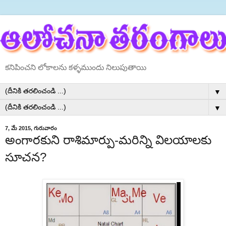
కనిపించని లోకాలను కళ్ళముందు నిలుపుతాయి
▼
▼
7, మే 2015, గురువారం
అంగారకుని రాశిమార్పు-మరిన్ని విలయాలకు
సూచన?