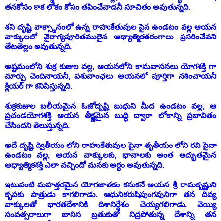
తనకోసం
కాక
లోకం
కోసం
తపించే
వాడనీ
సూచితం
అవుతున్నది
.
శని
దృష్టి
వాక్స్థానంలో
ఉన్న
రాహుకేతువుల
పైన
ఉండటం
వల్ల
ఆయన
వాక్కులలో
వైరాగ్యపూరితములైన
ఆధ్యాత్మిక
తరంగాలు
ప్రసరించేవని
తేటతెల్లం
అవుతున్నది
.
అష్టమం
లోని
శుక్ర
కుజుల
వల్ల
,
ఆయనలోని
కామ
వాసనలు
యోగశక్తి
గా
మార్పు
చెందినాయనీ
,
పశు
వాంఛలు
ఆయన
లో
పూర్తిగా
నశించాయనీ
క్లియర్
గా
కనిపిస్తున్నది
.
శుక్ర
కుజుల
బలీయమైన
ఓజో
దృష్టి
బుధుని
మీద
ఉండటం
వల్ల
,
ఆ
ప్రచండ
యోగశక్తి
ఆయన
తీక్ష్ణమైన
బుద్ధి
ద్వారా
లోకాన్ని
ప్రబావితం
చేసిందని
తెలుస్తున్నది
.
అదే
దృష్టి
ద్వితీయం
లోని
రాహుకేతువుల
పైనా
తృతీయం
లోని
రవి
పైనా
ఉండటం
వల్ల
,
ఆయన
వాక్కులకు
,
భావాలకు
అంత
అద్భుతమైన
ఆధ్యాత్మిక
శక్తి
ఎలా
వచ్చిందో
మనకు
అర్ధం
అవుతున్నది
.
ఇటువంటి
మహత్తరమైన
యోగజాతకం
కనుకనే
ఆయన
శ్రీ
రామకృష్ణుని
కృపకు
పాత్రుడు
కాగలిగాడు
.
ఆధునిక
రుషి
పుంగవునిగా
తన
దివ్య
వాక్కులతో
భారత
దేశానికి
దిశా
నిర్దేశం
చెయ్యగలిగాడు
.
వెయ్యి
సంవత్సరాలుగా
బానిస
బ్రతుకుతో
నిద్ర
పోతున్న
దేశాన్ని
తన