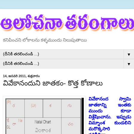
కనిపించని లోకాలను కళ్ళముందు నిలుపుతాయి
▼
▼
14, జనవరి 2011, శుక్రవారం
వివేకానందుని జాతకం- కొత్త కోణాలు
వివేకానంద
స్వామి
జాతకాన్ని
ఇంతకు
ముందు
కూడా
విశ్లేషించాను
.
ఇప్పుడు
విమ్శాంశ
కుండలిని
మరొక్కసారి