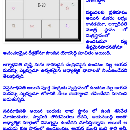
పరిశీలిద్దాం
.
పట్టుదలకు ప్రతిరూపం
అయిన
మకరం
లగ్నం
కావడమూ
,
లగ్నాధిపతి
మంత్ర
స్థానం
లో
మిత్రస్తానం
లో
ఉండటమూ
వల్ల
తీవ్రమైనసాధనతోనూ
అచంచలమైన దీక్షతోనూ పొందిన
యోగసిద్ధి
సూచితం
అయింది
.
లగ్నాధిపతి
దృష్టి
మనః
కారకుడైన
చంద్రునిపైన
ఉండటం
వల్ల
ఆయన
మనస్సు
ఎల్లప్పుడూ
ఉన్నత
మైన
ఆధ్యాత్మిక
భావాలతో
నిండి
ఉండేదని
తెలుస్తున్నది
.
సప్తమాధిపతి
అయిన
పూర్ణ
చంద్రుడు
స్వస్తానంలో
ఉండటం
వల్ల
ఆయన
మనస్సు
ఎల్లప్పుడూ
లోకానికి
మేలు
చెయ్యాలని
తపించేదని
సూచింప
బడుతున్నది
.
నవమాధిపతి
అయిన
బుధుడు
లాభ
స్థానం
లో
ఉండి
శనిచేత
చూడబడుతూ
,
స్వామికి
లౌకిక
చింతలు
లేవని
,
ఆయన
బుద్ధి
అంతా
ఆధ్యాత్మిక
మార్గంలో
నిమగ్నమై
ఉండేదని
చూపిస్తున్నాడు
.
అయితే
ఆ
బుధుడు
కుజ
స్థానంలో
ఉండటం
వల్ల
,
ఆయన
మంచి
బుద్ధి
శాలి
అనీ
,