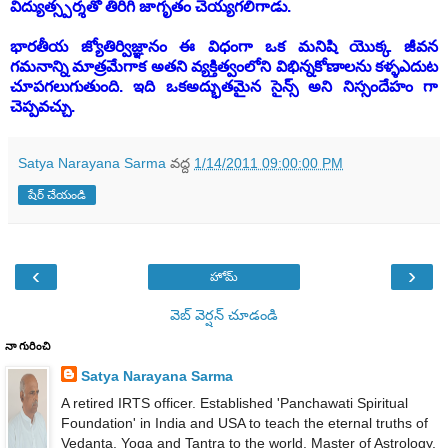
విద్యుత్
స్పర్శతో
తిరిగి
జాగృతం
చెయ్యగలిగాడు
.
భారతీయ
జ్యోతిర్విజ్ఞానం
ఈ
విధంగా
ఒక
మనిషి
యొక్క
జీవన
గమనాన్ని
మాత్రమేగాక అతని వ్యక్తిత్వంలోని విభిన్నకోణాలను
కళ్ళ
ఎదుట
చూప
గలుగుతుంది
.
ఇది
ఒక
అద్భుతమైన
సైన్స్
అని
నిస్సందేహం
గా
చెప్పవచ్చు
.
Satya Narayana Sarma
వద్ద
1/14/2011 09:00:00 PM
షేర్ చేయండి
‹
›
హోమ్
వెబ్ వెర్షన్‌ చూడండి
నా గురించి
Satya Narayana Sarma
A retired IRTS officer. Established 'Panchawati Spiritual
Foundation' in India and USA to teach the eternal truths of
Vedanta, Yoga and Tantra to the world. Master of Astrology,