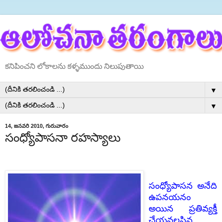
కనిపించని లోకాలను కళ్ళముందు నిలుపుతాయి
▼
▼
14, జనవరి 2010, గురువారం
సంధ్యోపాసనా రహస్యాలు
సంధ్యోపాసన అనేది
ఉపనయనం
అయిన ప్రతివ్యక్తీ
చేయవలసిన