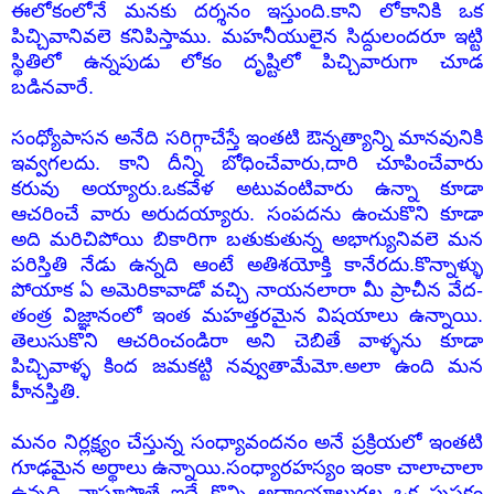
ఈలోకంలోనే మనకు దర్శనం ఇస్తుంది.కాని లోకానికి ఒక
పిచ్చివానివలె కనిపిస్తాము. మహనీయులైన సిద్దులందరూ ఇట్టి
స్థితిలో ఉన్నపుడు లోకం దృష్టిలో పిచ్చివారుగా చూడ
బడినవారే.
సంధ్యోపాసన అనేది సరిగ్గాచేస్తే ఇంతటి ఔన్నత్యాన్ని మానవునికి
ఇవ్వగలదు. కాని దీన్ని బోధించేవారు,దారి చూపించేవారు
కరువు అయ్యారు.ఒకవేళ అటువంటివారు ఉన్నా కూడా
ఆచరించే వారు అరుదయ్యారు. సంపదను ఉంచుకొని కూడా
అది మరిచిపోయి బికారిగా బతుకుతున్న అభాగ్యునివలె మన
పరిస్తితి నేడు ఉన్నది ఆంటే అతిశయోక్తి కానేరదు.కొన్నాళ్ళు
పోయాక ఏ అమెరికావాడో వచ్చి నాయనలారా మీ ప్రాచీన వేద-
తంత్ర విజ్ఞానంలో ఇంత మహత్తరమైన విషయాలు ఉన్నాయి.
తెలుసుకొని ఆచరించండిరా అని చెబితే వాళ్ళను కూడా
పిచ్చివాళ్ళ కింద జమకట్టి నవ్వుతామేమో.అలా ఉంది మన
హీనస్తితి.
మనం నిర్లక్ష్యం చేస్తున్న సంధ్యావందనం అనే ప్రక్రియలో ఇంతటి
గూఢమైన అర్థాలు ఉన్నాయి.సంధ్యారహస్యం ఇంకా చాలాచాలా
ఉన్నది. వ్రాస్తూపొతే ఇదే కొన్ని అధ్యాయాలుగల ఒక పుస్తకం