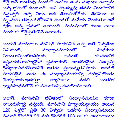
గొర్రె అనే జంతువు మందలో ఉంటూ తాను సుఖంగా ఉన్నాను
అన్న భ్రమలో ఉంటుంది. కాని మృత్యువు తనను మింగటానికి
వస్తున్నది అన్న నిజం అది తెలుసుకోలేదు. తెలిసినా ఆ
స్పృహను తప్పించుకోటానికి మందతో మమేకం చెందుతూ అదే
రక్షణ అన్న భ్రమలో ఉంటుంది. మనుషులలో కూడా చాలా
మంది ఈ గొర్రె స్థితిలోనే ఉంటారు.
అందుకే మామూలు మనిషికి సాధకునికి ఉన్న అతి చిన్నతేడా
ఏమిటంటే, సంధ్యాసమయంలో సాధకుడు
ఏకాంతాన్నిఅభిలశిస్తాడు. జనంతో కలవడానికి
ఇష్టపడడు.బాహ్యమైన భ్రమలకంటే ఆంతరికమైన సత్యాన్ని
ధైర్యంగాఎదుర్కోటానికే అతడు ప్రాధాన్యతనిస్తాడు. అందుకే
సాధకుడైన వాడు ఈ సంధ్యాసమయాన్ని దుర్వినియోగం
చెయ్యరాదు.ఇతరత్రా వ్యాపకాలు వదలి ఆంతరిక
ధ్యానసాధనలోనే ఈ సమయాన్ని ఉపయోగించాలి.
అలాగే, మానవుని జీవితంలో సంధ్యాసమయం కూడా
నాలుగుసార్లు వస్తుంది. మానవుని పూర్ణాయుర్దాయం అయిన
120 ఏళ్లలో ప్రతి 30 ఏళ్ళకూ ఒకసారి సంధ్యాసమయం
వస్తుంది.కొందరికి 96 మరి కొందరికి 108 గా ఈ ఆయుర్దాయం