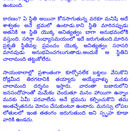
ఉంటుంది.
కారణం? ఏ స్థితి అయినా కోనసాగుతున్న వరకూ మనిషి అదే
శాశ్వతం అనే భ్రమలో ఉంటాడు.కాని స్థితి మారినప్పుడు
అతనికి ఆ స్థితి యొక్క అనిత్యత్వం బాగా అనుభవంలోకి
వస్తుంది. సరిగ్గా సంధ్యాసమయంలో ఇదే జరుగుతుంది.మారిన
ప్రకృతి స్థితివల్ల ప్రపంచం యొక్క అనిత్యత్వం సరాసరి
మానవుడు అనుభవించగలుగుతాడు.అందుకే ఆ స్థితిని
చాలామంది తట్టుకోలేరు.
సాయంకాలాల్లో ప్రశాంతంగా కూర్చోనలేక బట్టలు వేసుకొని
రోడ్లమీద తిరగటానికి తయ్యారు అయ్యేవాళ్ళు మనకు
చాలామంది దర్శనం ఇస్తారు. వారంతా బజారులోని
జనసందోహంతో మమేకం చెందుతూ మనం హాయిగా ఉన్నాం
మనకు ఏమీ పరవాలేదు అనే భ్రమను కల్పించుకొని తమ
అంతచ్చేతనను మోసం చేసుకుంటూ ఉంటారు. మనస్సు లోపల
లోతులలో ఇంత తతంగం జరుగుతుంది అని స్పృహ కూడా
వారికి ఉండదు.