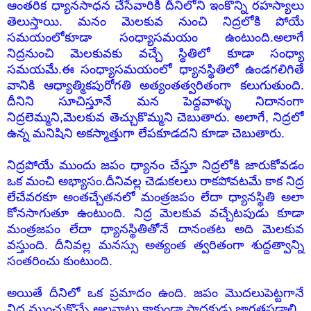
ఆంతరిక ధ్యానసాధన చేసేవారికి దీనిలోని ఇంకొన్ని రహస్యాలు
తెలుస్తాయి. మనం మెలకువ నుంచి నిద్రలోకి పోయే
సమయంలోకూడా సంధ్యాసమయం ఉంటుంది.అలాగే
నిద్రనుంచి మెలకువకు వచ్చే స్థితిలో కూడా సంధ్యా
సమయమే.ఈ సంధ్యాసమయంలో ధ్యానస్థితిలో ఉండగలిగితే
వానికి ఆధ్యాత్మికపురోగతి అత్యంతత్వరితంగా కలుగుతుంది.
దీనిని సూచిస్తూనే మన పెద్దవాళ్ళు నిదానంగా
నిద్రలెమ్మని,మెలకువ తెచ్చుకొమ్మని చెబుతారు. అలాగే, నిద్రలో
ఉన్న మనిషిని అకస్మాత్తుగా లేపకూడదని కూడా చెబుతారు.
నిద్రపోయే ముందు జపం ధ్యానం చేస్తూ నిద్రలోకి జారుకోవడం
ఒక మంచి అభ్యాసం.దీనివల్ల చెడుకలలు రాకపోవటమే కాక నిద్ర
లేచేవరకూ అంతచ్చేతనలో మంత్రజపం లేదా ధ్యానస్థితి అలా
కోనసాగుతూ ఉంటుంది. నిద్ర మెలకువ వచ్చేటపుడు కూడా
మంత్రజపం లేదా ధ్యానస్థితితోనే దానంతట అది మెలకువ
వస్తుంది. దీనివల్ల మనస్సు అత్యంత త్వరితంగా శుద్దత్వాన్ని
సంతరించు కుంటుంది.
అయితే దీనిలో ఒక ప్రమాదం ఉంది. జపం మొదలుపెట్టగానే
నిద్ర ముంచుకొచ్చే అలవాటు కాకుండా సాధకుడు జాగ్రత్తపడాలి.