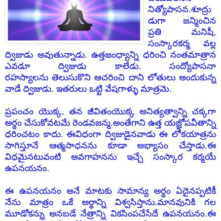
నిత్యోపాసన.శూద్రు
డుగా జన్మించిన
ప్రతి మనిషీ,
సంస్కారకర్మ వల్ల
ద్విజుడు అవుతున్నాడు. ఉత్తజంధ్యాన్ని ధరించి నంతమాత్రాన
ఎవడూ ద్విజుడు కాలేడు. సంద్యోపాసనా
రహస్యాలను తెలుసుకొని ఆచరించి దాని లోతులు అందుకున్న
వాడే ద్విజుడు. ఇతరులు ఒట్టి వేషగాళ్ళు మాత్రమె.
ప్రపంచం యొక్క, తన జీవితంయొక్క అనిత్యత్వాన్ని చక్కగా
అర్థం చేసుకోవటమే రెండవజన్మ.అంతేగాని ఉత్త యజ్ఞోపవీతాన్ని
ధరించటం కాదు. ఈవిధంగా ద్విజుడైనవాడు ఈ లోకయాత్రను
సాగిస్తూనే ఆత్మసాధనను కూడా అభ్యాసం చేస్తాడు.ఈ
విధమైనటువంటి అవగాహనను ఇచ్చే సంస్కార కర్మయే
ఉపనయనం.
ఈ ఉపనయనం అనే మాటకు సామాన్య అర్థం ఏదైనప్పటికీ
నేను మాత్రం ఒకే అర్థాన్ని విశ్వసిస్తాను.మానవునికి గల
మూడోకన్ను అనబడే నేత్రాన్ని వికసింపచేసేదే ఉపనయనం.ఈ