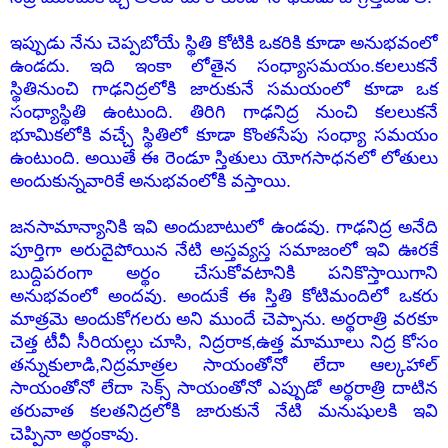
ఇప్పుడు నేను చెప్పబోయే స్థితి కోటికి ఒకరికి కూడా అనుభవంలో
ఉండదు. ఇది ఇంకా లోతైన సంధ్యాసమయం.కలలుకనే
స్థితినుంచి గాఢనిద్రలోకి జారుకునే సమయంలో కూడా ఒక
సంధ్యాస్థితి ఉంటుంది. తిరిగి గాఢనిద్ర నుంచి కలలుకనే
భూమికలోకి వచ్చే స్థితిలో కూడా కొంతసేపు సంధ్యా సమయం
ఉంటుంది. అయితే ఈ రెండూ స్తితులు యోగసాధనలో లోతులు
అందుకున్నవారికే అనుభవంలోకి వస్తాయి.
జనసామాన్యానికి ఇవి అందుబాటులో ఉండవు. గాఢనిద్ర అనేది
పూర్తిగా అరుదైపోయిన నేటి అస్తవ్యస్త సమాజంలో ఇవి ఊరకే
బుద్దిపరంగా అర్థం చేసుకోవటానికి పనికొస్తాయిగాని
అనుభవంలో అందవు. అందుకే ఈ స్తితి కోటిమందిలో ఒకరు
మాత్రమె అందుకోగల
రు అని ముందే చెప్పాను. అర్థరాత్రి వరకూ
చెత్త టీవీ సీరియల్లు చూసి, నిద్రరాక,ఉత్త మామూలు నిద్ర కోసం
తన్నుకులాడి,నిద్రమాత్రల సాయంతోనో లేదా ఆల్కహాల్
సాయంతోనో లేదా సెక్స్ సాయంతోనో ఎప్పుడో అర్థరాత్రి దాటిన
తరువాత కలతనిద్రలోకి జారుకునే నేటి మనుషులకి ఇవి
చెప్పినా అర్థంకావు.