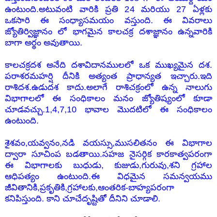
ఉంటుంది.అటువంటి వారికి ప్రతి 24 మరియు 27 ఏళ్లకు
ఒకసారి ఈ సంధ్యాసమయం వస్తుంది. ఈ వివరాలు
జ్యోతిర్విజ్ఞానం లో భాగమైన కాలచక్ర దశాజ్ఞానం ఉన్నవారికి
బాగా అర్థం అవుతాయి.
కాలచక్రదశ అనేది దశావిదానములలో ఒక ముఖ్యమైన దశ.
పరాశరమహర్షి దీనికి అత్యంత ప్రాధాన్యత ఇచ్చారు.ఇది
రాశిదశ.ఉడుదశ కాదు.అలాగే రాశిచక్రంలో ఉన్న నాలుగు
విభాగాలలో ఈ సంధికాలం మనం జ్యోతిష్యంలో కూడా
చూడవచ్చు.1,4,7,10 భావాల మొదటిలో ఈ సంధికాలం
ఉంటుంది.
శైశవం,యవ్వనం,నడి వయస్సు,ముసలితనం ఈ విభాగాల
ద్వారా సూచింప బడతాయి.సహజ నైసర్గిక కారకాత్వపరంగా
ఈ విభాగాలకు బుధుడు, కుజుడు,గురువు,శని గ్రహాల
ఆధిపత్యం ఉంటుంది.ఈ విధమైన సమన్వయము
జీవితానికి,ప్రకృతికి,గ్రహాలకు,ఆంతరిక-బాహ్యపరంగా
కనిపిస్తుంది. కాని చూచేదృష్టితో దీనిని చూడాలి.