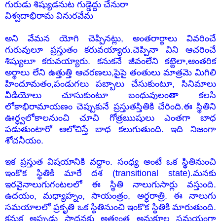
గురుడు శిష్యుడ
నుట గుడ్డెద్దు చేనురా
విశ్వదాభిరామ వినురవేమ
అని వేమన యోగి చెప్పినట్లు, అంతరార్థాలు వివరించే
గురువులూ ప్రస్తుతం కరువయ్యారు.చెప్పినా విని ఆచరించే
శిష్యులూ కరువయ్యారు. కనుకనే జీవంలేని కట్టెలా,ఆంతరిక
అర్థాలు లేని ఉత్తుత్తి ఆచరణలు,పైపై తంతులు మాత్రమె మిగిలి
హిందూమతం,పండుగలు పబ్బాలు చేసుకుంటూ, సినిమాలు
వీడియోలు చూసుకుంటూ బంధువులంతా కలసి
లోకాభిరామాయణం చెప్పుకునే ప్రస్తుతస్తితికి చేరింది.ఈ స్థితిని
ఊర్ధ్వలోకాలనుంచి చూచి గోత్రఋషులు ఎంతగా బాధ
పడుతుంటారో ఆలోచిస్తే బాధ కలుగుతుంది. ఇది నిజంగా
శోచనీయం.
ఇక ప్రస్తుత విషయానికి వద్దాం. సంధ్య అంటే ఒక స్థితినుంచి
ఇంకొక స్థితికి మారే దశ (transitional state).మనకు
ఇరవైనాలుగుగంటలలో ఈ స్థితి నాలుగుసార్లు వస్తుంది.
ఉదయం, మధ్యాహ్నం, సాయంత్రం, అర్ధరాత్రి. ఈ నాలుగు
సమయాలలో ప్రకృతి ఒక స్థితినుంచి ఇంకొక స్థితికి మారుతుంది.
కనుక అప్పుడు సాధనకు అత్యంత అనుకూల సమయంగా