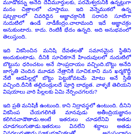
మూడోకన్ను అనేది దేవీమూర్తులకు, పరమేశ్వరునికి ఉన్నట్లుగా
మనం చిత్రాలలో చూస్తాము. ఇది వెన్నెముకలో ఉన్న
షట్చక్రాలలో చివరిదైన ఆజ్ఞాచక్రానికి సరాసరి సూటిగా
నుదుటిలో ఉండే నాడీకేంద్రం.చాలామంది ఇదే ఆజ్ఞాచక్రం
అనుకుంటారు. కాదు. రెంటికీ భేదం ఉన్నది. అది అనుభవంలో
తెలుస్తుంది.
ఇది వికసించిన మనిషి దేవతలతో సమానమైన స్థితిని
అందుకుంటాడు. దీనికి సూచికగానే హిందువులలో నుదుటిలో
బొట్టును ధరించటం అనే సాంప్రదాయం వచ్చింది.బొట్టు అనేది
జాగృతి చెందిన మూడవ నేత్రానికి సూచిక.కాని మన ఖర్మకొద్దీ
నేటి ఆడపిల్లల్లో బొట్టు పెట్టుకోవటమే మోటు అనే స్తితి
వచ్చింది.దీనికి తల్లిదండ్రులదే పూర్తి బాధ్యత. వాళ్ళకే తెలియని
విషయాలు వారి పిల్లలకు ఏమి నేర్పించగలరు?
ఇది ప్రతి మనిషికీ ఉంటుంది. కాని నిద్రావస్థలో ఉంటుంది. దీనిని
వికసింప చేయగలిగితే మానవుడు అతీంద్రియజ్ఞానం
కలిగినవాడౌతాడు.అంటే ఇతరులు చూడలేనివి అతడు
చూడగలుగుతాడు.ఇతరులు వినలేని శబ్దాలు అతడు
వినగలుగుతాడు.సూక్ష్మభూమికలతో అనుసంధానం