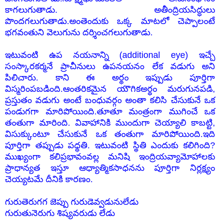
కాగలుగుతాడు. అతీంద్రియసిద్ధులు
పొందగలుగుతాడు.అంతెందుకు ఒక్క మాటలో చెప్పాలంటే
భగవంతుని వెలుగును దర్శించగలుగుతాడు.
ఇటువంటి ఉప నయనాన్ని (additional eye) ఇచ్చే
సంస్కారకర్మనే ప్రాచీనులు ఉపనయనం లేక వడుగు అని
పిలిచారు. కాని ఈ అర్థం ఇప్పుడు పూర్తిగా
విస్మరింపబడింది.ఆంతరికమైన యౌగికఅర్థం మరుగునపడి,
ప్రస్తుతం వడుగు అంటే బంధువర్గం అంతా కలిసి చేసుకునే ఒక
పండుగగా మారిపోయింది.తూతూ మంత్రంగా ముగించే ఒక
తంతుగా మారింది. వివాహానికి ముందుగా చెయ్యాలి కాబట్టి,
విసుక్కుంటూ చేసుకునే ఒక తంతుగా మారిపోయింది.ఇది
పూర్తిగా తప్పుడు పధ్ధతి. ఇటువంటి స్థితి ఎందుకు కలిగింది?
ముఖ్యంగా కలిప్రభావంవల్ల మనిషి ఇంద్రియవ్యామోహాలకు
ప్రాధాన్యత ఇస్తూ ఆధ్యాత్మికసాధనను పూర్తిగా నిర్లక్ష్యం
చెయ్యటమే దీనికి కారణం.
గురుతెరుగగ జెప్పు గురుడెవ్వడునులేడు
గురుతునెరుగు శిష్యవరుడు లేడు