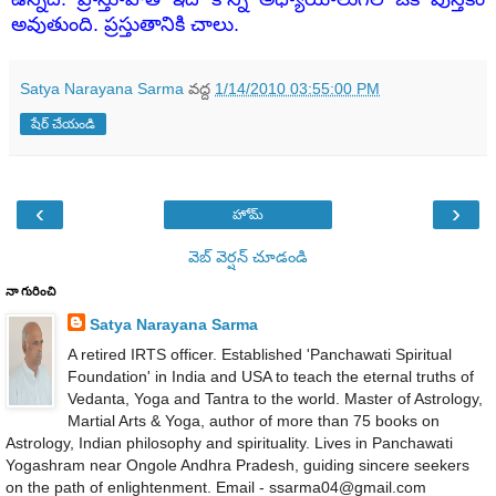
అవుతుంది. ప్రస్తుతానికి చాలు
.
Satya Narayana Sarma
వద్ద
1/14/2010 03:55:00 PM
షేర్ చేయండి
‹
›
హోమ్
వెబ్ వెర్షన్‌ చూడండి
నా గురించి
Satya Narayana Sarma
A retired IRTS officer. Established 'Panchawati Spiritual
Foundation' in India and USA to teach the eternal truths of
Vedanta, Yoga and Tantra to the world. Master of Astrology,
Martial Arts & Yoga, author of more than 75 books on
Astrology, Indian philosophy and spirituality. Lives in Panchawati
Yogashram near Ongole Andhra Pradesh, guiding sincere seekers
on the path of enlightenment. Email - ssarma04@gmail.com