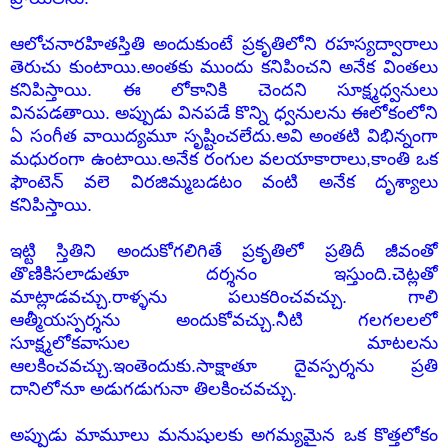
ఆలోచనారహి
తస్తితి అందుకుంటే ప్రకృతిలోని రహస్యద్వారాలు
తెరుచు కుంటాయి.అంతకు ముందు కనిపించని అనేక వింతలు
కనిపిస్తాయి. ఈ లోకానికి చెందని సూక్ష్మధ్వనులు
వినపడతాయి. అప్పుడు వినపడే కొన్ని ధ్వనులను ఈలోకంలోని
ఏ సంగీత వాయిద్యమూ సృష్టించలేదు.అవి అంతటి విభిన్నంగా
మధురంగా ఉంటాయి.అనేక రంగుల వలయాకారాలు,కాంతి ఒక
ఫౌంటెన్ వలె విరజిమ్మబడటం వంటి అనేక దృశ్యాలు
కనిపిస్తాయి.
ఇట్టి స్తితిని అందుకోగలిగితే ప్రకృతిలో ప్రతిదీ జీవంతో
తొణికిసలాడుతూ దర్శనం ఇస్తుంది.చెట్లతో
మాట్లాడవచ్చు.రాళ్ళను పలుకరించవచ్చు. గాలి
ఆత్మీయస్పర్శను అందుకోవచ్చు.నీటి గలగలలలో
సూక్ష్మలోకవాసుల మాటలను
ఆలకించవచ్చు.ఇంతెందుకు.సాక్షాతూ దైవస్పర్శను ప్రతి
దానిలోనూ అడుగడుగునా తిలకించవచ్చు.
అప్పుడు మామూలు మనుషులకు అగమ్యమైన ఒక కొత్తలోకం