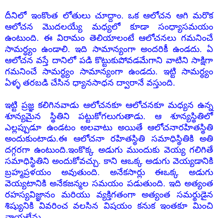
దీనిలో ఇంకొంత లోతులు చూద్దాం. ఒక ఆలోచన ఆగి మరొక
ఆలోచన మొదలయ్యే మధ్యలో కూడా సంధ్యాసమయం
ఉంటుంది. ఈ వి
రామం తెలియాలంటే ఆలోచనలు గమనించే
సామర్ధ్యం ఉండాలి. ఇది సామాన్యంగా అందరికీ ఉండదు. ఏ
ఆలోచన వస్తే దానిలో పడి కొట్టుకుపోవడమేగాని వాటిని సాక్షిగా
గమనించే సామర్ధ్యం సామాన్యంగా ఉండదు. ఇట్టి సామర్ధ్యం
ఏళ్ళ తరబడి చేసిన ధ్యానసాధన ద్వారానే వస్తుంది.
ఇట్టి ప్రజ్ఞ కలిగినవాడు ఆలోచనకూ ఆలోచనకూ మధ్యన ఉన్న
శూన్యమైన స్థితిని పట్టుకోగలుగుతాడు. ఆ శూన్యస్థితిలో
ఎ
ల్లప్పుడూ ఉండటం అలవాటు అయితే ఆలోచనారహితస్థితి
అందుకుంటాడు.ఈ ఆలోచనా రహితస్థితి సమాధిస్థితికి అతి
దగ్గరగా ఉంటుంది.ఇంకొక్క అడుగు ముందుకు వెయ్య గలిగితే
సమాధిస్థితిని అందుకోవచ్చు. కాని ఆఒక్క అడుగు వెయ్యడానికి
బ్రహ్మప్రళయం అవుతుంది. అనేకసార్లు ఈఒక్క అడుగు
వెయ్యటానికి అనేకజన్మల సమయం పడుతుంది. ఇది అత్యంత
రహస్యవిజ్ఞానం మరియు వ్యక్తిగతంగా అత్యంత సమర్థుడైన
శిష్యునికి వివరించ వలసిన విషయం కనుక ఇంతకూ మించి
వ్రాయలేను.