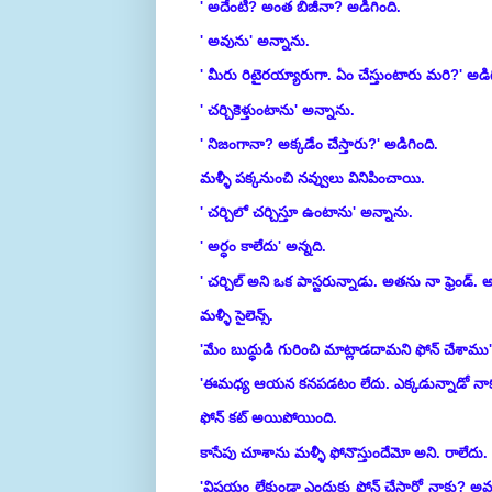
' అదేంటి? అంత బిజీనా? అడిగింది.
' అవును' అన్నాను.
' మీరు రిటైరయ్యారుగా. ఏం చేస్తుంటారు మరి?' అడిగ
' చర్చికెళ్తుంటాను' అన్నాను.
' నిజంగానా? అక్కడేం చేస్తారు?' అడిగింది.
మళ్ళీ పక్కనుంచి నవ్వులు వినిపించాయి.
' చర్చిలో చర్చిస్తూ ఉంటాను' అన్నాను.
' అర్ధం కాలేదు' అన్నది.
' చర్చిల్ అని ఒక పాస్టరున్నాడు. అతను నా ఫ్రెండ్
మళ్ళీ సైలెన్స్.
'మేం బుద్ధుడి గురించి మాట్లాడదామని ఫోన్ చేశాము
'ఈమధ్య ఆయన కనపడటం లేదు. ఎక్కడున్నాడో నాకు 
ఫోన్ కట్ అయిపోయింది.
కాసేపు చూశాను మళ్ళీ ఫోనొస్తుందేమో అని. రాలేదు.
'విషయం లేకుండా ఎందుకు ఫోన్ చేస్తారో నాకు? అవతల