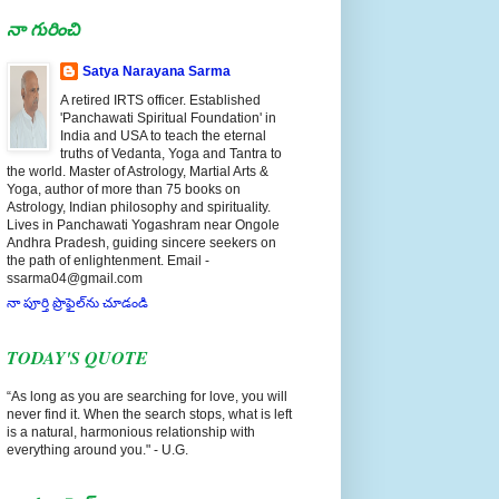
నా గురించి
Satya Narayana Sarma
A retired IRTS officer. Established
'Panchawati Spiritual Foundation' in
India and USA to teach the eternal
truths of Vedanta, Yoga and Tantra to
the world. Master of Astrology, Martial Arts &
Yoga, author of more than 75 books on
Astrology, Indian philosophy and spirituality.
Lives in Panchawati Yogashram near Ongole
Andhra Pradesh, guiding sincere seekers on
the path of enlightenment. Email -
ssarma04@gmail.com
నా పూర్తి ప్రొఫైల్‌ను చూడండి
TODAY'S QUOTE
“As long as you are searching for love, you will
never find it. When the search stops, what is left
is a natural, harmonious relationship with
everything around you." - U.G.