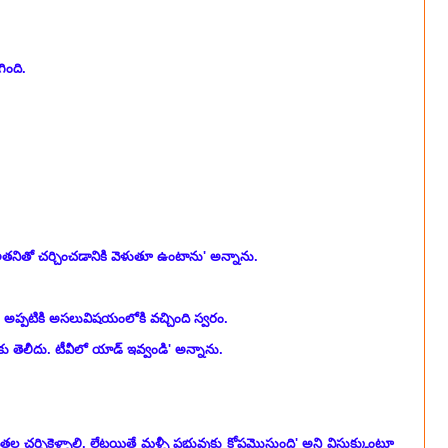
ింది.
. అతనితో చర్చించడానికి వెళుతూ ఉంటాను' అన్నాను.
' అప్పటికి అసలువిషయంలోకి వచ్చింది స్వరం.
తెలీదు. టీవీలో యాడ్ ఇవ్వండి' అన్నాను.
 చర్చికెళ్ళాలి. లేటయితే మళ్ళీ ప్రభువుకు కోపమొస్తుంది' అని విసుక్కుంటూ