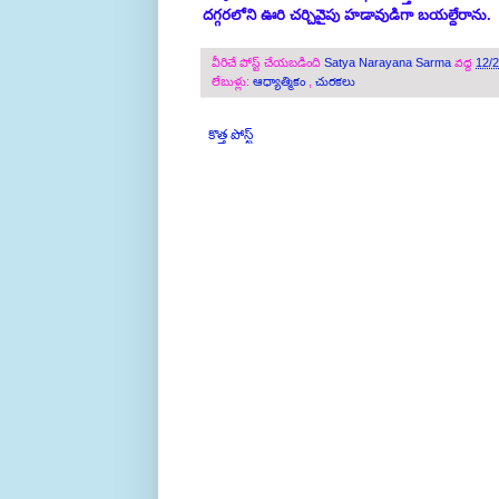
దగ్గరలోని ఊరి చర్చివైపు హడావుడిగా బయల్దేరాను.
వీరిచే పోస్ట్ చేయబడింది
Satya Narayana Sarma
వద్ద
12/
లేబుళ్లు:
ఆధ్యాత్మికం
,
చురకలు
కొత్త పోస్ట్