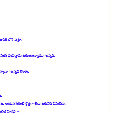
ాపిక్ లోకి వస్తూ.
ి మీకు పంపిద్దామనుకుంటున్నాము' అన్నది.
క్
కూడా ' అన్నది గొంతు.
ు.
ను. ఆయనగురించి క్రొత్తగా తెలుసుకునేది ఏమీలేదు.
ించిత్ హేళనగా.