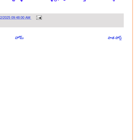
22/2025 09:48:00 AM
హోమ్
పాత పోస్ట్