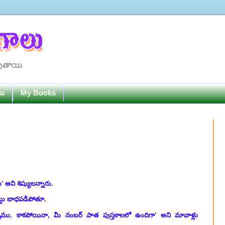
పుతాయి
లు
My Books
 అని శిష్యులన్నారు.
ట్టు బాధపడిపోతూ.
్చాము. కాకపోయినా, మీ నంబర్ పాత పుస్తకాలలో ఉందిగా' అని మావాళ్లు