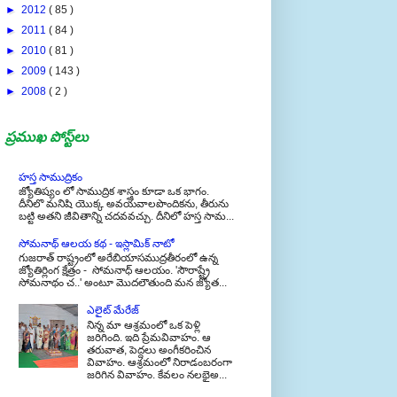
►
2012
( 85 )
►
2011
( 84 )
►
2010
( 81 )
►
2009
( 143 )
►
2008
( 2 )
ప్రముఖ పోస్ట్‌లు
హస్త సాముద్రికం
జ్యోతిష్యం లో సాముద్రిక శాస్త్రం కూడా ఒక భాగం.
దీనిలొ మనిషి యొక్క అవయవాలపొందికను, తీరును
బట్టి అతని జీవితాన్ని చదవవచ్చు. దీనిలో హస్త సామ...
సోమనాథ్ ఆలయ కథ - ఇస్లామిక్ నాటో
గుజరాత్ రాష్ట్రంలో అరేబియాసముద్రతీరంలో ఉన్న
జ్యోతిర్లింగ క్షేత్రం - సోమనాధ్ ఆలయం. 'సౌరాష్ట్రే
సోమనాథం చ..' అంటూ మొదలౌతుంది మన జ్యోత...
ఎలైట్ మేరేజ్
నిన్న మా ఆశ్రమంలో ఒక పెళ్లి
జరిగింది. ఇది ప్రేమవివాహం. ఆ
తరువాత, పెద్దలు అంగీకరించిన
వివాహం. ఆశ్రమంలో నిరాడంబరంగా
జరిగిన వివాహం. కేవలం నలభైఅ...