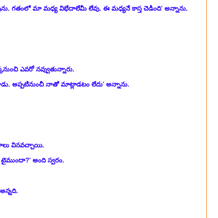
ును. గతంలో మా మధ్య విభేదాలేమీ లేవు
. ఈ మధ్యనే కాస్త చెడింది' అన్నాను.
్కనుంచి ఎవరో నవ్వుతున్నారు.
ాడు. అప్పటినుంచీ నాతో మాట్లాడటం లేదు' అన్నాను.
్దాలు వినవచ్చాయి.
 టైముందా?' అంది స్వరం.
 అన్నది.