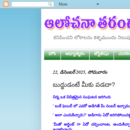
కనిపించని లోకాలను కళ్ళముందు నిలు
హోం
ఆధ్యాత్మికం
జ్యోతిషం
చురక
22, డిసెంబర్ 2025, సోమవారం
బుద్ధుడంటే మీకు పడదా?
నిన్న ఒక విచిత్రమైన సంఘటన జరిగింది.
' బుక్ ఫెయిర్ లో ఎవరో అడిగితే మీ నంబర్ ఇచ్చాము'
' అలా ఎందుకిచ్చారు?' అడిగాను ఏదో జరిగిపోయిన
'మీతో అర్జెంట్ గా ఏదో చర్చించాలట. అందుకిచ
జవాబిచ్చారు.