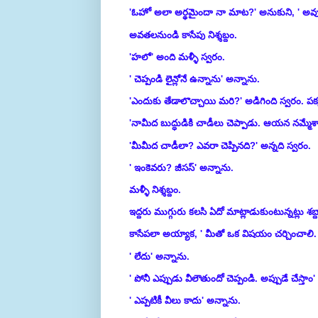
'ఓహో అలా అర్థమైందా నా మాట?' అనుకుని,
' అవ
అవతలనుండి కాసేపు నిశ్శబ్దం.
'హలో' అంది మళ్ళీ స్వరం.
' చెప్పండి లైన్లోనే ఉన్నాను' అన్నాను.
'ఎందుకు తేడాలొచ్చాయి మరి?' అడిగింది స్వరం. పక
'నామీద బుద్ధుడికి చాడీలు చెప్పాడు. ఆయన నమ్మేశ
'మీమీద చాడీలా? ఎవరా చెప్పినది?' అన్నది స్వరం.
' ఇంకెవరు? జీసస్' అన్నాను.
మళ్ళీ నిశ్శబ్దం.
ఇద్దరు ముగ్గురు కలసి ఏదో మాట్లాడుకుంటున్నట్లు శబ
కాసేపలా అయ్యాక, ' మీతో ఒక విషయం చర్చించాలి.
' లేదు' అన్నాను.
' పోనీ ఎప్పుడు వీలౌతుందో చెప్పండి. అప్పుడే చేస్తాం'
' ఎప్పటికీ వీలు కాదు' అన్నాను.