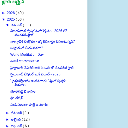
బ్లాగు ఆర్కైవ్
►
2026
( 49 )
▼
2025
( 56 )
▼
డిసెంబర్
( 11 )
విజయవాడ పుస్తక మహోత్సవం - 2026 లో
పంచవటి స్టాల్
బాంగ్లాదేశ్ సంక్షోభం - జ్యోతిషశాస్త్రం ఏమంటున్నది?
బుద్ధుడంటే మీకు పడదా?
World Meditation Day
ఊరకే చూచిపోదామని
హైద్రాబాద్ నేషనల్ బుక్ ఫెయిర్ లో పంచవటి స్టాల్
హైద్రాబాద్ నేషనల్ బుక్ ఫెయిర్ - 2025
' వైద్యజ్యోతిషం రెండవభాగం ' ప్రింట్ పుస్తకం
విడుదల
భూతశుద్ధి వివాహం
ఫౌండేషన్
మనుషులుగా పుట్టే అవకాశం
►
నవంబర్
( 1 )
►
అక్టోబర్
( 12 )
►
సెప్టెంబర్
( 6 )