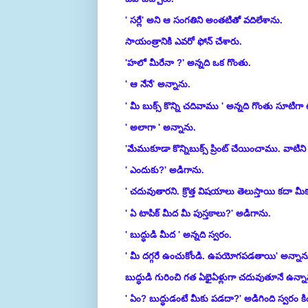
' సర్లే' అని ఆ సంగతిని అంతటితో వదిలేశాను.
సాయంత్రానికి ఎవరో ఫోన్ చేశారు.
'హలో మీరేనా ?' అన్నది ఒక గొంతు.
' ఆ నేనే' అన్నాను.
' మీ బుక్స్ కొన్ని చదివాము ' అన్నది గొంతు సూటిగా ట
' అలాగా ' అన్నాను.
'మేముకూడా కొన్నిబుక్స్ ప్రింట్ చేయించాము. వాటిన
' ఎందుకు?' అడిగాను.
' చదువుతారని. క్రొత్త విషయాలు తెలుస్తాయి కదా మీ
' ఏ టాపిక్ మీద మీ పుస్తకాలు?' అడిగాను.
' బుద్ధుడి మీద ' అన్నది స్వరం.
' మీ దగ్గరే ఉంచుకోండి. ఉపయోగపడతాయి' అన్నాన
బుద్ధుడి గురించి గత ఏభైఏళ్లుగా చదువుతూనే ఉన్నా
' ఏం? బుద్ధుడంటే మీకు పడదా?' అడిగింది స్వరం క