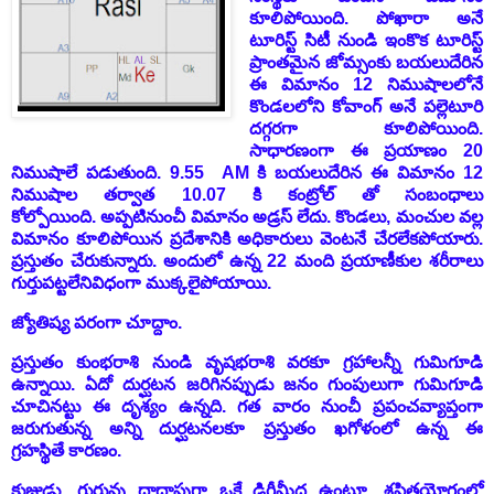
కూలిపోయింది. పోఖారా అనే
టూరిస్ట్ సిటీ నుండి ఇంకొక టూరిస్ట్
ప్రాంతమైన జోమ్సంకు బయలుదేరిన
ఈ విమానం 12 నిముషాలలోనే
కొండలలోని కోవాంగ్ అనే పల్లెటూరి
దగ్గరగా కూలిపోయింది.
సాధారణంగా ఈ ప్రయాణం 20
నిముషాలే పడుతుంది. 9.55 AM కి బయలుదేరిన ఈ విమానం 12
నిముషాల తర్వాత 10.07 కి కంట్రోల్ తో సంబంధాలు
కోల్పోయింది. అప్పటినుంచీ విమానం అడ్రస్ లేదు. కొండలు, మంచుల వల్ల
విమానం
కూలి
పో
యిన ప్రదేశానికి అధికారులు వెంటనే చేరలేకపోయారు.
ప్రస్తుతం చేరుకున్నారు. అందులో ఉన్న 22 మంది ప్రయాణీకుల శరీరాలు
గుర్తుపట్టలేనివిధంగా ముక్కలైపోయాయి.
జ్యోతిష్య పరంగా చూద్దాం.
ప్రస్తుతం కుంభరాశి నుండి వృషభరాశి వరకూ గ్రహాలన్నీ గుమిగూడి
ఉన్నాయి. ఏదో దుర్ఘటన జరిగినప్పుడు జనం గుంపులుగా గుమిగూడి
చూచినట్టు ఈ దృశ్యం ఉన్నది. గత వారం నుంచీ ప్రపంచవ్యాప్తంగా
జరుగుతున్న అన్ని దుర్ఘటనలకూ ప్రస్తుతం ఖగోళంలో ఉన్న ఈ
గ్రహస్థితే కారణం.
కుజుడు, గురువు దాదాపుగా ఒకే డిగ్రీమీద ఉంటూ, శపితయోగంలో