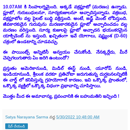
10.07AM కి సింహలగ్నమైంది. అక్కడే వక్రప్లూటో (మరణం) ఉన్నాడు.
ప్లూటో, గురుబుధులనూ, సూర్యకుజులనూ ఆచ్ఛాదిస్తున్నాడు. వక్రబుధ,
వక్రప్లూటోల వల్ల పైలట్ బుద్ధి వక్రిస్తుంది. అంటే, జడ్జ్ మెంట్ లోపిస్తుంది.
జీవకారకుడైన గురువును మరణకారకుడైన ప్లూటో ఆచ్ఛాదించడం వల్ల
మరణం వరిస్తుంది. సూర్య కుజులపై ప్లూటో ఆచ్చాదన భయంకరమైన
యాక్సిడెంట్ ను ఇస్తుంది. ఖచ్చితంగా ఇవే యోగాలు, షష్ట్యంశ (D-60)
చక్రంలో ఉండటాన్ని చూడవచ్చు.
ఈ పాయింట్స్ అన్నిటినీ అన్వయం చేసుకోండి. నేనక్కర్లేదు, మీరే
చెప్పగలుగుతారు ఏం జరిగి ఉంటుందో?
ప్రస్తుతం అమెరికానుండి, మిడిల్ ఈస్ట్ నుండి, యూరోప్ నుండి,
ఇండియానుండి, శ్రీలంక వరకూ ప్రతిచోటా జరుగుతున్న దుర్ఘటనలన్నిటికీ
ఈ చార్ట్ లో కనిపిస్తున్న గ్రహయోగాలే కారణం. ఇవి ఒక్కొక్క ప్రాంతంలో,
ఒక్కొక్క వ్యక్తిలో ఒక్కొక్క విధంగా ప్రభావాన్ని చూపిస్తాయి.
మొత్తం మీద ఈ అమావాస్య, ప్రపంచానికి ఈ బహుమతిని ఇచ్చింది !
Satya Narayana Sarma
వద్ద
5/30/2022 10:48:00 AM
షేర్ చేయండి