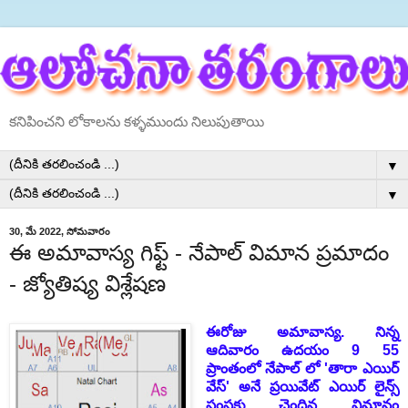
కనిపించని లోకాలను కళ్ళముందు నిలుపుతాయి
▼
▼
30, మే 2022, సోమవారం
ఈ అమావాస్య గిఫ్ట్ - నేపాల్ విమాన ప్రమాదం
- జ్యోతిష్య విశ్లేషణ
ఈరోజు అమావాస్య. నిన్న
ఆదివారం ఉదయం 9 55
ప్రాంతంలో నేపాల్ లో 'తారా ఎయిర్
వేస్' అనే ప్రయివేట్ ఎయిర్ లైన్స్
సంస్థకు చెందిన విమానం