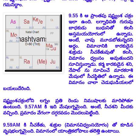
గమనిద్దాం.
9.55 కి ఆ ప్రాంతపు షష్ట్యంశ చక్రం
ఇలా ఉంది. లగ్నాధిపతి గురువు
బాధకుడు బుధునితో కలసి
అస్తమయయోగంలో ఉన్నాడు.
అంటే, చావు మూడబోతున్నదని
అర్ధం. విమానానికి కారకుడైన
శుక్రుడు నీచకేతువుతో కలసి,
విమానం ధ్వంసం అవుతుందని
సూచిస్తున్నాడు. కర్మ కారకుడైన శని,
నేపాల్ ను సూచించే మారకరాశి
మేషంలో నీచస్థితిలో ఉన్నాడు. ఈ
విమానం చాలా చెడుఘడియలలో
బయలుదేరింది.
షష్ట్యంశచక్రంలోని లగ్నం ప్రతి రెండు నిముషాలకు మారిపోతూ
ఉంటుంది.
9.57AM కి ఇది మేషలగ్నమైంది. అంటే, నీచశని మీదకు
వచ్చింది. ప్రమాదం వేగంగా దగ్గరవడం మొదలుపెట్టింది.
9.59AM కి నీచకేతు, శుక్రుల (విమానవిధ్వంసయోగం) తో కూడిన
వృషభలగ్నమైంది. విమానంలో యాంత్రికలోపాలు తలెత్తి ఉంటాయి.