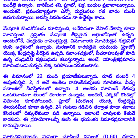
బందీలై ఉన్నారు. వారిమీద శని, ప్లూటో, శుక్ర, బుధుల ప్రభావాలున్నాయి.
అందుకనే, ప్రపంచవ్యాప్తంగా ఎన్నో దుర్ఘటనలు గత వారం నుంచీ
జరుగుతున్నాయి. అవన్నీ వివరించడం నా ఉద్దేశ్యం కాదు.
మేషరాశి కొండకోనలను సూచిస్తుంది, అదేవిధంగా నేపాల్ దేశాన్ని కూడా
సూచిస్తుంది. ప్రస్తుతం మేషరాశి తీవ్రమైన అర్గలదోషంతో ఉన్నది.
అందులోనే, చంద్రుడు రాహుగ్రస్తుడై, విమానాలకు సూచకుడైన శుక్రునితో
కలసి అర్గళంలో ఉన్నాడు. మరణానికి కారకుడైన యముడు (ప్లూటో)
యొక్క కేంద్రదృష్టి వీరిపైన ఉన్నది. నవాంశచక్రంలో, నీచరాహువుతో కూడి
ఉన్న చంద్రుడిని వక్రబుధుడు కలుస్తున్నాడు. అంటే, యాంత్రికప్రమాదం
సూచింపబడుతున్నది. లెక్క సరిపోయిందనుకుంటాను.
ఈ విమానంలో 22 మంది ప్రయాణీకులున్నారు. రూట్ నంబర్ 4
అవుతున్నది. 2, 4 అనే అంకెలు రాహుకేతువులకు సూచికలు. వీళ్ళు
నవాంశలో నీచస్తితులలో ఉన్నారు. 4 అంకెను సూచించే కేతువు
ఒంటరివాడుగా తులలో దూరంగా ఉన్నాడు. అందుకే, ఎక్కడో కొండల్లో
విమానం కూలిపోయింది.
ప్లూటో (మరణం) యొక్క కేంద్రదృష్టి
ఈయనమీద కూడా ఉన్నది.
24 గంటలు గడిచిన తర్వాత కూడా శవాలు
కొండలలో దిక్కులేకుండా పడి ఉన్నాయి. ఇలాంటి చావులకు కేతువే
కారకుడు. ఈ గ్రహయోగాలన్నీ కలసి ఈ భయంకర విమానప్రమాదానికి
కారణమైనాయి.
సూక్ష్మవిషయాలను స్పష్టంగా చూపించే షష్ట్యంశ (D-60) చక్రాన్ని