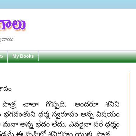
పుతాయి
లు
My Books
రభావం
్రహ పాత్ర చాలా గొప్పది. అందరూ శనిని
్రహం భగవంతుని ధర్మ స్వరూపం అన్న విషయం
ా మనా అన్న భేదం లేదు. ఎవరైనా సరే ధర్మం
ధించడమే ఈ సృష్టిలో శనిగ్రహం యొక్క పాత్ర.