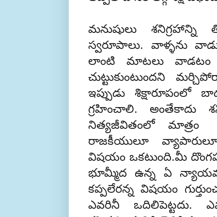
మనుషులు శనిగ్రహాన్ని 
స్వరూపాలు. వాళ్ళను వాడ
లాంటి మాటలు వాడటం వ
చుట్టుకుంటుందని మర్చి
ఇప్పుడు శిక్షారూపంలో బ
గ్రహించాలి. అంతేకాదు
నిత్యజీవితంలో మాత్రం 
రాజకీయులూ వ్యాపారులూ
విషయం ఒకటుంది.మీ దొంగపూ
భూమ్మీద ఉన్న ఏ న్యాయవ్యవ
కప్పలేరన్న విషయం గుర్తు
ఎవరినీ ఒదిలిపెట్టదు. ఎ