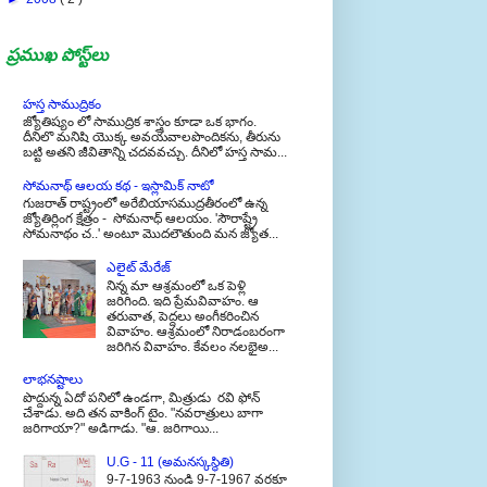
ప్రముఖ పోస్ట్‌లు
హస్త సాముద్రికం
జ్యోతిష్యం లో సాముద్రిక శాస్త్రం కూడా ఒక భాగం.
దీనిలొ మనిషి యొక్క అవయవాలపొందికను, తీరును
బట్టి అతని జీవితాన్ని చదవవచ్చు. దీనిలో హస్త సామ...
సోమనాథ్ ఆలయ కథ - ఇస్లామిక్ నాటో
గుజరాత్ రాష్ట్రంలో అరేబియాసముద్రతీరంలో ఉన్న
జ్యోతిర్లింగ క్షేత్రం - సోమనాధ్ ఆలయం. 'సౌరాష్ట్రే
సోమనాథం చ..' అంటూ మొదలౌతుంది మన జ్యోత...
ఎలైట్ మేరేజ్
నిన్న మా ఆశ్రమంలో ఒక పెళ్లి
జరిగింది. ఇది ప్రేమవివాహం. ఆ
తరువాత, పెద్దలు అంగీకరించిన
వివాహం. ఆశ్రమంలో నిరాడంబరంగా
జరిగిన వివాహం. కేవలం నలభైఅ...
లాభనష్టాలు
పొద్దున్న ఏదో పనిలో ఉండగా, మిత్రుడు రవి ఫోన్
చేశాడు. అది తన వాకింగ్ టైం. "నవరాత్రులు బాగా
జరిగాయా?" అడిగాడు. "ఆ. జరిగాయి...
U.G - 11 (అమనస్కస్థితి)
9-7-1963 నుండి 9-7-1967 వరకూ