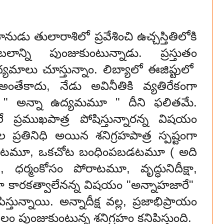
డు తులారాశిలో ప్రవేశించి ఉచ్చస్తితిలోకి
ాన్ని పుంజుకుంటున్నాడు. ప్రస్తుతం
ద్యమాలు చూస్తున్నాం. లిబ్యాలో ఈజిప్టులో
ంతేకాదు, నేడు అవినీతికి వ్యతిరేకంగా
న " అన్నా ఉద్యమమూ " దీని ఫలితమే.
ే ప్రముఖపాత్ర పోషిస్తున్నారన్న విషయం
్రతినిధి అయిన శనిగ్రహపాత్ర స్పష్టంగా
 ఉండటమూ, ఒకచోట బంధింపబడటమూ ( అది
, ధర్మంకోసం పోరాటమూ, వృద్ధునిదీక్షా,
గ్రహ కారకత్వాలేనన్న విషయం "అన్నాహజారే"
స్తున్నాయి. అన్నాదీక్ష వల్ల, ప్రజాభిప్రాయం
పుంజుకుంటున్న శనిగ్రహం కనిపిస్తుంది.