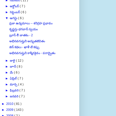
►
నవంబర్
( 11 )
►
అక్టోబర్
( 7 )
►
సెప్టెంబర్
( 6 )
▼
ఆగస్టు
( 6 )
ప్రజా ఉద్యమాలు -- శనిగ్రహ ప్రభావం
కృష్ణస్తు భగవాన్ స్వయం
బ్రూస్ లీ జాతకం - 2
అభినవగుప్తుని అద్భుతజీవితం
జెన్ కథలు - ఖాళీ టీ కప్పు
అభినవగుప్తుని కాశ్మీరశైవం - పరాద్వైతం
►
జులై
( 12 )
►
జూన్
( 8 )
►
మే
( 6 )
►
ఏప్రిల్
( 7 )
►
మార్చి
( 4 )
►
ఫిబ్రవరి
( 7 )
►
జనవరి
( 7 )
►
2010
( 81 )
►
2009
( 143 )
►
2008
( 2 )