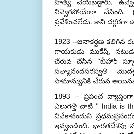
హత్య చేయబడ్డారు. ఉవ్వెత్
నివ్వెరపోయేలా చేసింద
ప్రవేశించలేదు. కాని దగ్గరగా 
1923 --జనాకర్షణ కలిగిన
గాయకుడు ముకేష్, నటుడు 
చేరువ చేసిన "బీహార్ స్
సత్యానందసరస్వతి మొద
సామాన్యునికి చేరువ అయినవ
1893 -- ప్రపంచ వ్యాప్త
ఎలుగెత్తి చాటి " India is
వివేకానందుని ప్రధమప్రసంగ
ఇవ్వబడింది. భారతదేశపు సనా