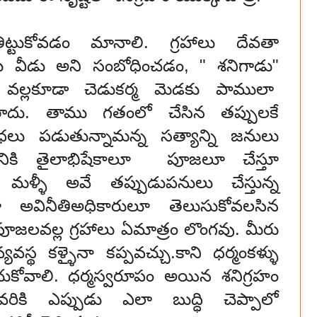
తిట్టుకోవడం మానాలి. గ్రహాలు దేవతా
ు వీడు అని సంబోధించడం, " శనిగాడు"
ల్లకూడా చెడుకర్మ మెడకు పాములా
పోరాదు. తాము గతంలో చేసిన తప్పులకే
ాధలు పడుతున్నామన్న సత్యాన్ని జనులు
 శనికి తైలాభిషేకాలూ పూజలూ చేస్తూ
మళ్ళీ అవే తప్పుడుపనులు చేస్తున్న
 అవినీతిఅధికారులూ తెలుసుకోవలసిన
జలవల్ల గ్రహాలు ఏమాత్రం లొంగవు. మీరు
స్థ కళ్ళైనా కప్పవచ్చు.కాని ధర్మంకళ్ళు
ంచుకోవాలి. ధర్మస్వరూపం అయిన శనిగ్రహం
వరికి ఎప్పుడు ఎలా బుద్ధి చెప్పాలో