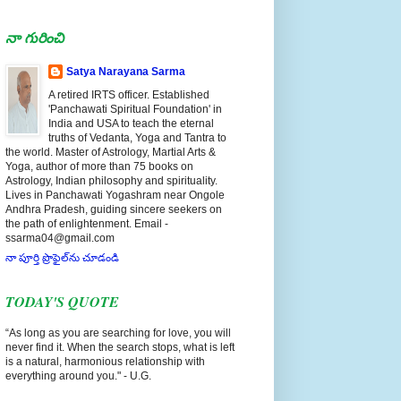
నా గురించి
Satya Narayana Sarma
A retired IRTS officer. Established
'Panchawati Spiritual Foundation' in
India and USA to teach the eternal
truths of Vedanta, Yoga and Tantra to
the world. Master of Astrology, Martial Arts &
Yoga, author of more than 75 books on
Astrology, Indian philosophy and spirituality.
Lives in Panchawati Yogashram near Ongole
Andhra Pradesh, guiding sincere seekers on
the path of enlightenment. Email -
ssarma04@gmail.com
నా పూర్తి ప్రొఫైల్‌ను చూడండి
TODAY'S QUOTE
“As long as you are searching for love, you will
never find it. When the search stops, what is left
is a natural, harmonious relationship with
everything around you." - U.G.