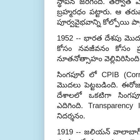
స్థాపన జరిగింది. తర్వాత 
బ్రహ్మరధం పట్టారు. ఆ తరు
పూర్వవైభవాన్ని కోల్పోయి పా
1952 -- భారత దేశపు మొదట
కోసం నవజీవనం కోసం ప్ర
నూతనోత్సాహం వెల్లివిరిసింది
సింగపూర్ లో CPIB (Corr
మొదలు పెట్టబడింది. ఈరోజ
దేశాలలో ఒకటిగా
సింగప
ఎదిగింది. Transparency 
నిదర్శనం.
1919 -- జలియన్ వాలాబా