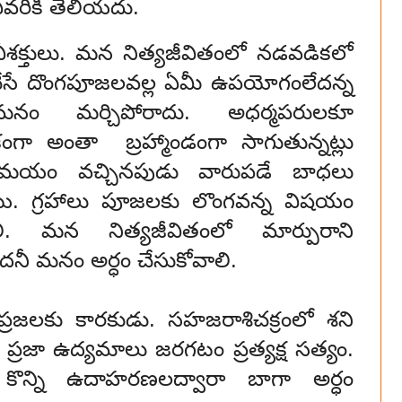
 ఎవరికీ తెలియదు.
 దైవీశక్తులు. మన నిత్యజీవితంలో నడవడికలో
 చేసే దొంగపూజలవల్ల ఏమీ ఉపయోగంలేదన్న
ం మర్చిపోరాదు. అధర్మపరులకూ
ంగా అంతా బ్రహ్మాండంగా సాగుతున్నట్లు
ిసమయం వచ్చినపుడు వారుపడే బాధలు
 గ్రహాలు పూజలకు లొంగవన్న విషయం
ాలి. మన నిత్యజీవితంలో మార్పురాని
నీ మనం అర్ధం చేసుకోవాలి.
్రజలకు కారకుడు. సహజరాశిచక్రంలో శని
రీ ప్రజా ఉద్యమాలు జరగటం ప్రత్యక్ష సత్యం.
ొన్ని ఉదాహరణలద్వారా బాగా అర్ధం