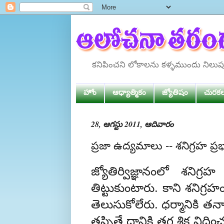
కనిపించని లోకాలను కళ్ళముందు నిలు
హోం
ఆధ్యాత్మికం
జ్యోతిషం
చురక
28, ఆగస్టు 2011, ఆదివారం
ప్రజా ఉద్యమాలు -- శనిగ్రహ ప్
జ్యోతిర్విజ్ఞానంలో శనిగ
తిట్టుకుంటారు. కాని శనిగ
తెలుసుకోలేరు. ధర్మానికి తన
తప్పితే దానికి తగ్గ శిక్ష వి