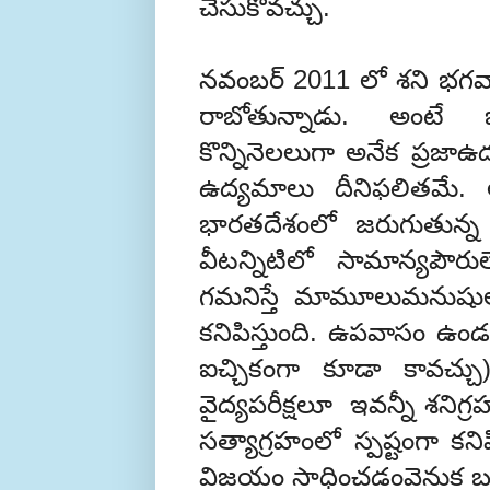
చేసుకోవచ్చు.
నవంబర్ 2011 లో శని భగవాను
రాబోతున్నాడు. అంటే బల
కొన్నినెలలుగా అనేక ప్రజాఉ
ఉద్యమాలు దీనిఫలితమే. అ
భారతదేశంలో జరుగుతున్
వీటన్నిటిలో సామాన్యపౌరుల
గమనిస్తే మామూలుమనుషుల ప
కనిపిస్తుంది. ఉపవాసం
ఐచ్చికంగా కూడా కావచ్చు)
వైద్యపరీక్షలూ ఇవన్నీ శని
సత్యాగ్రహంలో స్పష్టంగా కనిపి
విజయం సాధించడంవెనుక బలం 