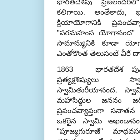
భారతదేశపు ప్రజలందరిల
కలిగాయి. అంతేకాదు, 
క్రియాయోగానికి ప్రపంచవ
"పరమహంస యోగానంద" ఈ 
సామాన్యునికి కూడా యో
ఎంతోకొంత తెలుసంటే వీరే దా
1863 -- భారతదేశ పునరుజ
ప్రత్యక్షశిష్యులు స్
స్వామితురీయానంద, స్వా
మహాసిద్ధుల జననం జర
ప్రపంచవ్యాప్తంగా సనాతన ధ
ఒకరైన స్వామి అఖండానం
"పూజ్యగురూజీ" మాధవసద