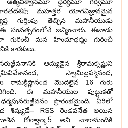
ో ఆత్మవిశ్వాసమూ ధైర్యమూ గర్వమూ
భారతదేశపు మహత్తర యోగవిజ్ఞానమైన
్యాప్త గుర్తింపు తెచ్చిన మహనీయుడు
సంవత్సరంలోనే జన్మించారు. ఈనాడు
గా గురించీ మన హిందూధర్మం గురించీ
నికి కారకులు.
్జీవనానికి ఆద్యుడైన శ్రీరామకృష్ణుని
వామివివేకానంద, స్వామిబ్రహ్మానంద,
మి రామక్రిష్ణానంద మొదలైన 16 గురు
ిగింది. ఈ మహనీయుల పుట్టుకతో
ర్మపునరుజ్జీవనం ప్రారంభమైంది. వీరిలో
ద శిష్యుడే-- RSS రెండవనేత అయిన
ాశివ గోల్వాల్కర్ అని చాలామందికి