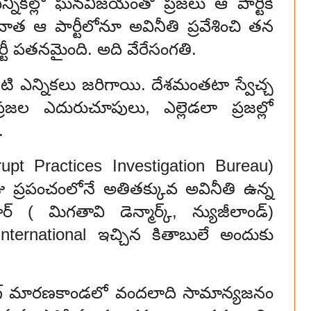
ఎన్నికల్లో ఘనవిజయంతో ప్రజలు ఆ పార్టీకి
వాత ఆ పార్టీలోనూ అవినీతి ప్రవేశించి తన
ర్టీ పతనమైంది. అది వేరేసంగతి.
ి ఎన్నికలు జరిగాయి. దేశమంతటా స్వేచ్చ
జల ఎదురుచూపులు, ఎల్లెడలా ప్రజల్లో
.
upt Practices Investigation Bureau)
ు ప్రపంచంలోనే అతితక్కువ అవినీతి ఉన్న
ూర్
( మిగతావి డెన్మార్క్, న్యుజీలాండ్)
International ఇచ్చిన కితాబులే అందుకు
గ్ మారణకాండలో వందలాది సామాన్యజనం