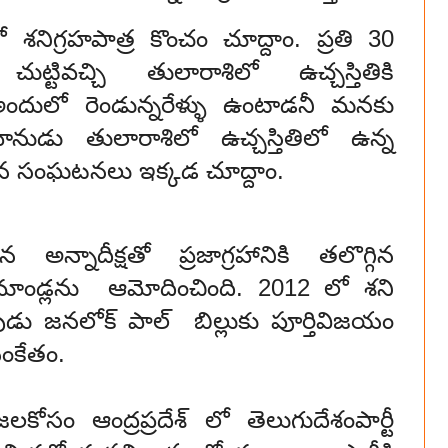
 శనిగ్రహపాత్ర కొంచం చూద్దాం. ప్రతి 30
ి చుట్టివచ్చి తులారాశిలో ఉచ్చస్తితికి
అందులో రెండున్నరేళ్ళు ఉంటాడనీ మనకు
నుడు తులారాశిలో ఉచ్చస్తితిలో ఉన్న
ిన సంఘటనలు ఇక్కడ చూద్దాం.
నాదీక్షతో ప్రజాగ్రహానికి తలొగ్గిన
ాండ్లను ఆమోదించింది. 2012 లో శని
ినపుడు జనలోక్ పాల్ బిల్లుకు పూర్తివిజయం
సంకేతం.
లకోసం ఆంద్రప్రదేశ్ లో తెలుగుదేశంపార్టీ