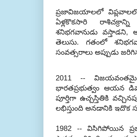
ప్రజావిజయాలలో విప్లవాలలో
ఏళ్లకొకసారి రాశిచక్రాన్న
శనిభగవానుడు వస్తాడని, 
తెలుసు. గతంలో శనిభగవా
సంవత్సరాలు అప్పుడు జరిగ
2011 -- విజయవంతమైన అన్
భారతప్రభుత్వం ఆయన డిమ
పూర్తిగా ఉచ్చస్తితికి వచ్చ
లభిస్తుంది అనడానికి ఇదొక 
1982 -- విసిగిపోయిన ప్రజ