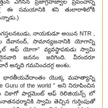
తున ఎగిసిన ప్రజాగ్రహజ్వాల ప్రపంచాన్ని
ి. ( ఈ సమయానికి శని తులారాశిలోకి
ఉన్నాడు.)
 రంగస్తలనటుడు, నాయకుడూ అయిన NTR ,
దేవానంద్, సామాన్యజనానికి యోగాన్ని
కూల్ ఆఫ్ యోగా" వ్యవస్థాపకుడు స్వామి
లైనవారి జననం జరిగింది. వీరందరూ
ారే అన్నది గమనించదగ్గ అంశం.
ంగా భారతీయవేదాంతం యొక్క మహత్యాన్ని
 the Guru of the world " అని నిరూపించిన
ం చికాగో పార్లమెంట్ ఆఫ్ రెలిజియన్స్ లో
తనధర్మానికి స్వామి తెచ్చిన గుర్తింపుతో