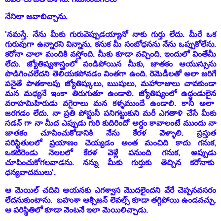
నేనిలా జవాబిచ్చాను.
'నమస్తే. నేను మీకు గురువెప్పుడయ్యానో నాకు గుర్తు లేదు. మీరే ఒక
గురువుగా ఉన్నారని విన్నాను. కనుక మీ సంబోధనను నేను ఒప్పుకోలేను.
కరోనా చాలా మందికి వస్తోంది. మీకు కూడా వచ్చింది. ఇందులో వింతేమీ
లేదు. జ్యోతిష్యశాస్త్రంలో పండిపోయిన మీకు, జాతకం ఆయుస్సును
పొడిగించలేదని తెలియకపోవడం వింతగా ఉంది. రెమెడీలతో అలా జరిగే
పనైతే పాతకాలపు జ్యోతిష్కులు, ఋషులు, మహారాజులు చావకుండా
మన మధ్యనే ఇంకా తిరుగుతూ ఉండాలి. జ్యోతిష్యంలో ఉద్దండులైన
వరాహమిహిరుడు వగైరాలు మన కళ్ళముందే ఉండాలి. కానీ అలా
జరగడం లేదు. నా ప్రతి పోస్టునీ పనిగట్టుకుని మరీ ఎగతాళి చేసే మీకు
సడన్ గా నా మీద ఎప్పుడు గురి కుదిరిందో అర్ధం కావాలంటే ముందు నా
జాతకం చూపించుకోడానికి నేను కేరళ వెళ్ళాలి. ప్రస్తుత
పరిస్థితులలో ప్రయాణం చెయ్యడం అంత మంచిది కాదు గనుక,
ఒకటిరెండు నెలలలో కేరళ వెళ్లే పనుంది గనుక, అప్పుడు
చూపించుకోగలవాడను. నన్ను మీకు గుర్తుకు తెచ్చిన కరోనాకు
ధన్యవాదములు'.
ఆ మెయిల్ చదివి ఆయనకు ఎగశ్వాస మొదలైందని వేరే చెప్పనవసరం
లేదనుకుంటాను. బహుశా ఆక్సిజన్ లెవల్స్ కూడా తగ్గిపోయి ఉండవచ్చు.
ఆ పరిస్థితిలో కూడా వెంటనే ఇలా మెయిలిచ్చాడు.