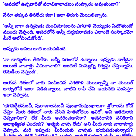
'ఆపదలో ఉన్నవారితో పరాచికాలాడటం సంస్కారం అవుతుందా?'
నేనూ తక్కువ తినలేదు కదా ! ఇలా తిరుగు మెయిలిచ్చాను.
'అన్నీ బాగా ఉన్నపుడు మంచిమాటలను ఎగతాళి చెయ్యడం ఏమౌతుందో
ముందు చెప్పండి. ఆపదలోనే అన్నీ గుర్తుకురావడం ఎలాంటి సంస్కారమో
మీరే ఆలోచించుకోండి'.
అప్పుడు అసలు బాధ బయపడింది.
'నా బాద్యతలు తీరలేదు. అన్నీ సగంలోనే ఉన్నాయి. ఇప్పుడు నాకేదైనా
అయితే నావాళ్లు ఏమికావాలి? అందుకే మిమ్మల్ని రిక్వెస్టు చేస్తున్నాను.
రెమెడీలు చెప్పండి'.
ఆయన గతంలో నాకు పంపించిన ఎగతాళి మెయిల్సన్నీ నా మెయిల్
బాక్సులోనే ఇంకా పడిఉన్నాయి. వాటిని కాపీ చేసి ఆయనకు పంపిస్తూ
ఇలా చెప్పాను.
'భగవద్గీతనుంచీ, పురాణాలనుంచీ పుంఖానుపుంఖాలుగా శ్లోకాలను కోట్
చేస్తూ మీరు గతంలో నాకు చేసిన హితబోధలు ఇవిగో. అవి ఇతరులకు
చెప్పడానికా? లేక మీరు ఆచరించడానికా? అవసరానికి పనికిరాని
ఆధ్యాత్మికత ఎందుకు? 'ఆత్మకు చావు లేదు' అని మీరు నాకు చాలాసార్లు
చెప్పారు. మరి ఇప్పుడు మీరెందుకు చావుకు భయపడుతున్నారు?