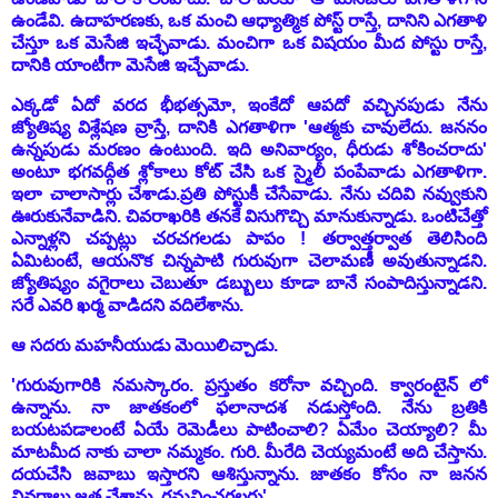
ఉండేవి. ఉదాహరణకు, ఒక మంచి ఆధ్యాత్మిక పోస్ట్ రాస్తే, దానిని ఎగతాళి
చేస్తూ ఒక మెసేజి ఇచ్ఛేవాడు. మంచిగా ఒక విషయం మీద పోస్టు రాస్తే,
దానికి యాంటీగా మెసేజి ఇచ్చేవాడు.
ఎక్కడో ఏదో వరద భీభత్సమో, ఇంకేదో ఆపదో వచ్చినపుడు నేను
జ్యోతిష్య విశ్లేషణ వ్రాస్తే, దానికి ఎగతాళిగా 'ఆత్మకు చావులేదు. జననం
ఉన్నపుడు మరణం ఉంటుంది. ఇది అనివార్యం, ధీరుడు శోకించరాదు'
అంటూ భగవద్గీత శ్లోకాలు కోట్ చేసి ఒక స్మైలీ పంపేవాడు ఎగతాళిగా.
ఇలా చాలాసార్లు చేశాడు.
ప్రతి పోస్టుకీ చేసేవాడు. నేను చదివి నవ్వుకుని
ఊరుకునేవాడిని. చివరాఖరికి తనకే విసుగొచ్చి మానుకున్నాడు. ఒంటిచేత్తో
ఎన్నాళ్లని చప్పట్లు చరచగలడు పాపం ! తర్వాత్తర్వాత తెలిసింది
ఏమిటంటే, ఆయనొక చిన్నపాటి గురువుగా చెలామణీ అవుతున్నాడని.
జ్యోతిష్యం వగైరాలు చెబుతూ డబ్బులు కూడా బానే సంపాదిస్తున్నాడని.
సరే ఎవరి ఖర్మ వాడిదని వదిలేశాను.
ఆ సదరు మహనీయుడు మెయిలిచ్చాడు.
'గురువుగారికి నమస్కారం. ప్రస్తుతం కరోనా వచ్చింది. క్వారంటైన్ లో
ఉన్నాను. నా జాతకంలో ఫలానాదశ నడుస్తోంది. నేను బ్రతికి
బయటపడాలంటే ఏయే రెమెడీలు పాటించాలి? ఏమేం చెయ్యాలి? మీ
మాటమీద నాకు చాలా నమ్మకం. గురి. మీరేది చెయ్యమంటే అది చేస్తాను.
దయచేసి జవాబు ఇస్తారని ఆశిస్తున్నాను. జాతకం కోసం నా జనన
వివరాలు జత చేశాను. గమనించగలరు'