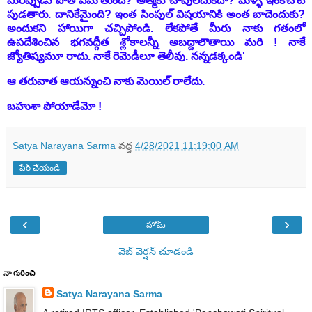
మీరిప్పుడు పోతే ఏమౌతుంది? ఆత్మకు చావులేదుకదా? మళ్ళీ ఇంకోచోట
పుడతారు. దానికేమైంది? ఇంత సింపుల్ విషయానికి అంత బాదెందుకు?
అందుకని హాయిగా చచ్చిపోండి. లేకపోతే మీరు నాకు గతంలో
ఉపదేశించిన భగవద్గీత శ్లోకాలన్నీ అబద్దాలౌతాయి మరి ! నాకే
జ్యోతిష్యమూ రాదు. నాకే రెమెడీలూ తెలీవు. నన్నడక్కండి'
ఆ తరువాత ఆయన్నుంచి నాకు మెయిల్ రాలేదు.
బహుశా పోయాడేమో !
Satya Narayana Sarma
వద్ద
4/28/2021 11:19:00 AM
షేర్ చేయండి
‹
›
హోమ్
వెబ్ వెర్షన్‌ చూడండి
నా గురించి
Satya Narayana Sarma