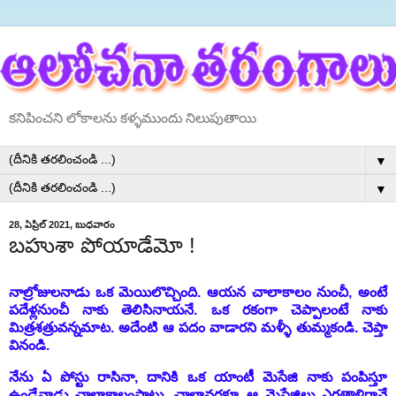
కనిపించని లోకాలను కళ్ళముందు నిలుపుతాయి
▼
▼
28, ఏప్రిల్ 2021, బుధవారం
బహుశా పోయాడేమో !
నాల్రోజులనాడు ఒక మెయిలొచ్చింది. ఆయన చాలాకాలం నుంచీ, అంటే
పదేళ్లనుంచీ నాకు తెలిసినాయనే. ఒక రకంగా చెప్పాలంటే నాకు
మిత్రశత్రువన్నమాట. అదేంటి ఆ పదం వాడారని మళ్ళీ తుమ్మకండి. చెప్తా
వినండి.
నేను ఏ పోస్టు రాసినా, దానికి ఒక యాంటీ మెసేజి నాకు పంపిస్తూ
ఉండేవాడు చాలాకాలంపాటు. చాలావరకూ ఆ మెసేజిలు ఎగతాళిగానే