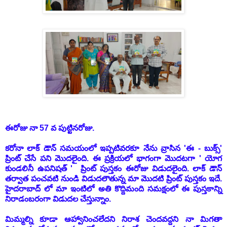
ఈరోజు నా 57 వ పుట్టినరోజు.
కరోనా లాక్ డౌన్ సమయంలో ఇప్పటివరకూ నేను వ్రాసిన 'ఈ - బుక్స్'
ప్రింట్ చేసే పని మొదలైంది. ఈ ప్రక్రియలో భాగంగా మొదటగా ' యోగ
కుండలినీ ఉపనిషత్ ' ప్రింట్ పుస్తకం ఈరోజు విడుదలైంది. లాక్ డౌన్
తర్వాత పంచవటి నుండి విడుదలౌతున్న మా మొదటి ప్రింట్ పుస్తకం ఇదే.
హైదరాబాద్ లో మా ఇంటిలో అతి కొద్దిమంది సమక్షంలో ఈ పుస్తకాన్ని
నిరాడంబరంగా విడుదల చేస్తున్నాం.
మిమ్మల్ని కూడా ఆహ్వానించలేదని నిరాశ చెందవద్దని నా మిగతా