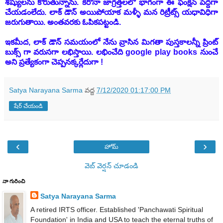
శిష్యులను కోరుతున్నాను. కరోనా జాగ్రత్తలలో భాగంగా ఈ ఫంక్షన్ పెద్దగా
చేయడంలేదు. లాక్ డౌన్ అయిపోయాక మళ్ళీ మన రిట్రీట్స్ యధావిధిగా
జరుగుతాయి. అంతవరకు ఓపికపట్టండి.
ఇకమీద, లాక్ డౌన్ సమయంలో నేను వ్రాసిన మిగతా పుస్తకాలన్నీ ప్రింట్
బుక్స్ గా వరుసగా లభిస్తాయి. లభించేది google play books నుంచే
అని ప్రత్యేకంగా చెప్పనక్కర్లేదుగా !
Satya Narayana Sarma
వద్ద
7/12/2020 01:17:00 PM
షేర్ చేయండి
‹
›
హోమ్
వెబ్ వెర్షన్‌ చూడండి
నా గురించి
Satya Narayana Sarma
A retired IRTS officer. Established 'Panchawati Spiritual
Foundation' in India and USA to teach the eternal truths of