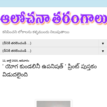
కనిపించని లోకాలను కళ్ళముందు నిలుపుతాయి
▼
▼
12, జులై 2020, ఆదివారం
' యోగ కుండలినీ ఉపనిషత్ ' ప్రింట్ పుస్తకం
విడుదలైంది