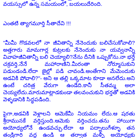
వయస్సులో ఉన్న సమయంలో, బయలుదేరింది.
ఎంతటి త్యాగమూర్తి సీతాదేవి !!!
"మీమీ గొడవలలో నా జీవితాన్ని నేనెందుకు బలిచేసుకోవాలి?
అత్తగారు మామగార్ల కుట్రలకు నేనెందుకు నా యవ్వనాన్నీ
వివాహజీవితాన్నీ బలి చెయ్యాలి?నేను దీనికి ఒప్పుకోను.నా భర్తే
చక్రవర్తి.నేనే మహారాణిని.మీరంతా నోర్మూసుకుని
పడుండండి.లేదా జైల్లో పడి చావండి.అంతేగాని మేమెందుకు
అడవికి పోవాలి?"- అని ఆ తల్లి ఒక్కమాట కూడా అనలేదు.అని
ఉంటే చరిత్ర వేరుగా ఉండేది.కానీ సీతమ్మ అలా
చెయ్యలేదు.మారుమాట్లాడకుండా తలవంచుకుని భర్తతో అడవికి
వెళ్ళడానికి సిద్ధపడింది.
పైగా,అడవికి వెళ్లాలని ఆమెకేమీ నియమం లేదు.ఆ షరతు
శ్రీరామునకే వర్తిస్తుంది.ఆమెకు వర్తించదు.తను హాయిగా
అయోధ్యలోనే ఉండవచ్చు.లేదా ఆ పద్నాలుగేళ్ళూ తన
తండ్రిగారి వద్ద ఉండి ఆ తర్వాత మళ్ళీ అయోధ్యకు