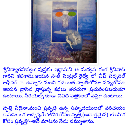
'శ్రీవిద్యారహస్యం' పుస్తకం ఇద్దామని ఆ మధ్యన గంగ శ్రీనివాస్
గారిని కలిశాను.ఆయన సౌత్ సెంట్రల్ రైల్వే లో చీఫ్ పర్సనల్
ఆఫీసర్ గా ఉన్నారు.మంచి రచయిత.స్వాతిలోనూ నవ్యలోనూ
ఆయన వ్రాసిన వ్రాస్తున్న కధలు తరచుగా ప్రచురింపబడుతూ
ఉంటాయి. సీరియల్స్ కూడా వివిధ పత్రికలలో వస్తూ ఉంటాయి.
వృత్తి ఏదైనా,మంచి ప్రవృత్తి ఉన్న సహృదయులతో పరిచయం
కావడం ఒక అదృష్టమే.'జీవిక కోసం వృత్తి,(ఉదాత్తమైన) భూమిక
కోసం ప్రవృత్తి'--అనే మాటను నేను నమ్ముతాను.