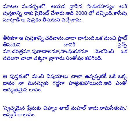
మాటల సందర్భంలో, ఆయన వ్రాసిన 'సేతురహస్యం' అనే
పుస్తకాన్ని నాకు ప్రెజెంట్ చేశారు.అది 2008 లో వచ్చింది.కాసేపు
మాట్లాడి ఆ పుస్తకం తీసుకుని వచ్చేశాను.
తీరికగా ఆ పుస్తకాన్ని చదివాను.చాలా బాగుంది.ఒక మంచి ప్లాట్
తీసుకుని దానికి సైన్స్
నూ,చరిత్రనూ,పురాణాలనూ,సాంఘికతనూ మేళవించి ఒక
నవలగా చాలా చక్కగా వ్రాశారు.సంతోషం కలిగింది.
ఆ పుస్తకంలో మంచి విషయాలు చాలా ఉన్నప్పటికీ ఒకే ఒక్క
భావం నా మనస్సుకు గట్టిగా హత్తుకుపోయింది.అది ఎంతో
అద్భుతమైన భావం.
'స్వచ్చమైన ప్రేమకు చిహ్నం తాజ్ మహల్ కాదు.రామసేతువు.'
అన్నదే ఆ భావం.