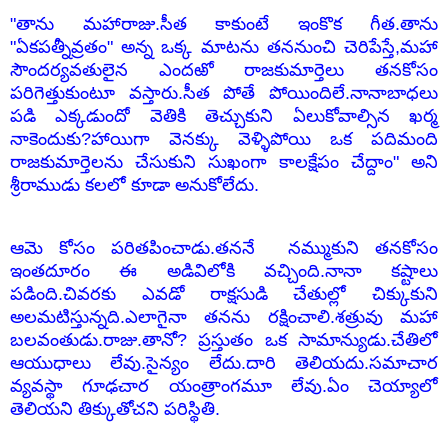
"తాను మహారాజు.సీత కాకుంటే ఇంకొక గీత.తాను
"ఏకపత్నీవ్రతం" అన్న ఒక్క మాటను తననుంచి చెరిపేస్తే,మహా
సౌందర్యవతులైన ఎందఱో రాజకుమార్తెలు తనకోసం
పరిగెత్తుకుంటూ వస్తారు.సీత పోతే పోయిందిలే.నానాబాధలు
పడి ఎక్కడుందో వెతికి తెచ్చుకుని ఏలుకోవాల్సిన ఖర్మ
నాకెందుకు?హాయిగా వెనక్కు వెళ్ళిపోయి ఒక పదిమంది
రాజకుమార్తెలను చేసుకుని సుఖంగా కాలక్షేపం చేద్దాం" అని
శ్రీరాముడు కలలో కూడా అనుకోలేదు.
ఆమె కోసం పరితపించాడు.తననే నమ్ముకుని తనకోసం
ఇంతదూరం ఈ అడివిలోకి వచ్చింది.నానా కష్టాలు
పడింది.చివరకు ఎవడో రాక్షసుడి చేతుల్లో చిక్కుకుని
అలమటిస్తున్నది.ఎలాగైనా తనను రక్షించాలి.శత్రువు మహా
బలవంతుడు.రాజు.తానో? ప్రస్తుతం ఒక సామాన్యుడు.చేతిలో
ఆయుధాలు లేవు.సైన్యం లేదు.దారి తెలియదు.సమాచార
వ్యవస్థా గూఢచార యంత్రాంగమూ లేవు.ఏం చెయ్యాలో
తెలియని తిక్కుతోచని పరిస్థితి.