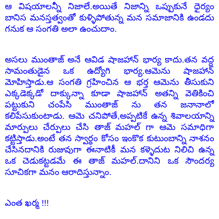
ఆ విషయాలన్నీ నిజాలే.అయితే నిజాన్ని ఒప్పుకునే ధైర్యం
బానిస మనస్తత్వంతో కుళ్ళిపోతున్న మన సమాజానికి ఉండదు
గనుక ఆ సంగతి అలా ఉంచుదాం.
అసలు ముంతాజ్ అనే ఆవిడ షాజహాన్ భార్య కాదు.తన వద్ద
సామంతుడైన ఒక ఉద్యోగి భార్య.ఆమెను షాజహాన్
మోహిస్తాడు.ఆ సంగతి గ్రహించిన ఆ భర్త ఆమెను తీసుకుని
ఎక్కడెక్కడో దాక్కున్నా కూడా షాజహాన్ అతన్ని వెతికించి
పట్టుకుని చంపేసి ముంతాజ్ ను తన జనానాలో
కలిపేసుకుంటాడు. ఆమె చనిపోతే,అప్పటికే ఉన్న శివాలయాన్ని
మార్పులు చేర్పులు చేసి తాజ్ మహల్ గా ఆమె సమాధిగా
కట్టిస్తాడు.అంటే తన స్వార్ధం కోసం ఇంకొక కుటుంబాన్ని నాశనం
చేసినదానికి రుజువుగా ఈనాటికీ మన కళ్ళెదుట నిలిచి ఉన్న
ఒక చెడుకట్టడమే ఈ తాజ్ మహల్.దానిని ఒక సౌందర్య
సూచికగా మనం ఆరాదిస్తున్నాం.
ఎంత ఖర్మ !!!