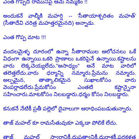
ఎంత గొప్పది రామునిపై ఆమె నమ్మకం !!
అందుకనే వాల్మీకి మహర్షి -- 'సీతాయాశ్చరితం మహత్'
(సీతాదేవి చరిత్ర మహత్తరమైనది) అన్నాడు.
ఎంత గొప్ప మాట !!!
వందలమైళ్ళ దూరంలో ఉన్నా సీతారాముల ఆలోచనలు ఒకే
విధంగా ఉన్నాయి.ఒకరి ప్రాణాలు ఒకరిపైనే ఉన్నాయి.కష్టాలను
వారు లెక్కచెయ్యలేదు."అసాధ్యం" అనే మాట వారిలో
తలెత్తలేదు.వారు ధర్మాన్ని నమ్మారు.ప్రేమను నమ్మారు.
అల్పమైన, తాత్కాలికమైన సుఖాలకోసం వారు
వెంపర్లాడలేదు.ప్రేమకోసం ఎంతటి కష్టాన్నైనా
సహించారు.మాటకోసం నిలబడ్డారు.ధర్మం కోసం నిలబడ్డారు.
కనుకనే నేటికీ ప్రతీ పల్లెలో దైవాలుగా ఆరాధింపబడుతున్నారు.
తాజ్ మహల్ కూ రామసేతువుకూ ఎక్కడా పోలికే లేదు.
తాజ్ మహల్ స్వార్ధానికీ,దుష్టత్వానికీ,దురాశకీ,పరకళత్ర