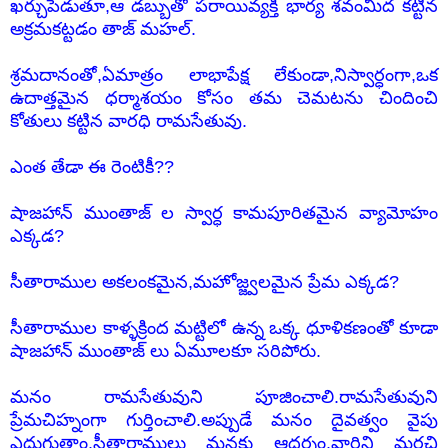
ఖర్చుపెడుతూ,ఆ డబ్బుతో పరాయివ్యక్తి భార్య శవంమీద కట్టిన
అక్రమకట్టడం తాజ్ మహల్.
శ్రమదానంతో,ఏమాత్రం లాభాపేక్ష లేకుండా,నిస్వార్ధంగా,ఒక
ఉదాత్తమైన ధర్మాశయం కోసం తమ చెమటను చిందించి
కోతులు కట్టిన వారధి రామసేతువు.
ఎంత తేడా ఈ రెంటికీ??
షాజహాన్ ముంతాజ్ ల స్వార్ధ కామపూరితమైన వ్యామోహం
ఎక్కడ?
సీతారాముల అకలంకమైన,మహోజ్జ్వలమైన ప్రేమ ఎక్కడ?
సీతారాముల కాళ్ళక్రింద మట్టిలో ఉన్న ఒక్క ధూళికణంతో కూడా
షాజహాన్ ముంతాజ్ లు ఏమూలకూ సరిపోరు.
మనం రామసేతువుని పూజించాలి.రామసేతువుని
ప్రేమచిహ్నంగా గుర్తించాలి.అప్పుడే మనం దైవత్వం వైపు
ఎదుగుతాం.సీతారాములు మనకు ఆదర్శం.వారిని మరచి