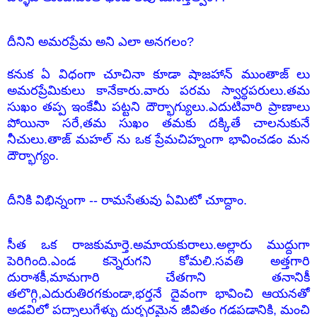
దీనిని అమరప్రేమ అని ఎలా అనగలం?
కనుక ఏ విధంగా చూచినా కూడా షాజహాన్ ముంతాజ్ లు
అమరప్రేమికులు కానేకారు.వారు పరమ స్వార్ధపరులు.తమ
సుఖం తప్ప ఇంకేమీ పట్టని దౌర్భాగ్యులు.ఎదుటివారి ప్రాణాలు
పోయినా సరే,తమ సుఖం తమకు దక్కితే చాలనుకునే
నీచులు.తాజ్ మహల్ ను ఒక ప్రేమచిహ్నంగా భావించడం మన
దౌర్భాగ్యం.
దీనికి విభిన్నంగా -- రామసేతువు ఏమిటో చూద్దాం.
సీత ఒక రాజకుమార్తె.అమాయకురాలు.అల్లారు ముద్దుగా
పెరిగింది.ఎండ కన్నెరుగని కోమలి.సవతి అత్తగారి
దురాశకీ,మామగారి చేతగాని తనానికీ
తలొగ్గి,ఎదురుతిరగకుండా,భర్తనే దైవంగా భావించి ఆయనతో
అడవిలో పద్నాలుగేళ్ళు దుర్భరమైన జీవితం గడపడానికి, మంచి