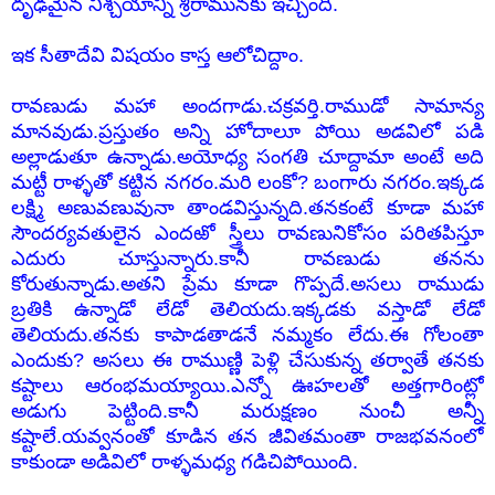
దృఢమైన నిశ్చయాన్ని శ్రీరామునకు ఇచ్చింది.
ఇక సీతాదేవి విషయం కాస్త ఆలోచిద్దాం.
రావణుడు మహా అందగాడు.చక్రవర్తి.రాముడో సామాన్య
మానవుడు.ప్రస్తుతం అన్ని హోదాలూ పోయి అడవిలో పడి
అల్లాడుతూ ఉన్నాడు.అయోధ్య సంగతి చూద్దామా అంటే అది
మట్టీ రాళ్ళతో కట్టిన నగరం.మరి లంకో? బంగారు నగరం.ఇక్కడ
లక్ష్మి అణువణువునా తాండవిస్తున్నది.తనకంటే కూడా మహా
సౌందర్యవతులైన ఎందఱో స్త్రీలు రావణునికోసం పరితపిస్తూ
ఎదురు చూస్తున్నారు.కానీ రావణుడు తనను
కోరుతున్నాడు.అతని ప్రేమ కూడా గొప్పదే.అసలు రాముడు
బ్రతికి ఉన్నాడో లేడో తెలియదు.ఇక్కడకు వస్తాడో లేడో
తెలియదు.తనకు కాపాడతాడనే నమ్మకం లేదు.ఈ గోలంతా
ఎందుకు? అసలు ఈ రాముణ్ణి పెళ్లి చేసుకున్న తర్వాతే తనకు
కష్టాలు ఆరంభమయ్యాయి.ఎన్నో ఊహలతో అత్తగారింట్లో
అడుగు పెట్టింది.కానీ మరుక్షణం నుంచీ అన్నీ
కష్టాలే.యవ్వనంతో కూడిన తన జీవితమంతా రాజభవనంలో
కాకుండా అడివిలో రాళ్ళమధ్య గడిచిపోయింది.