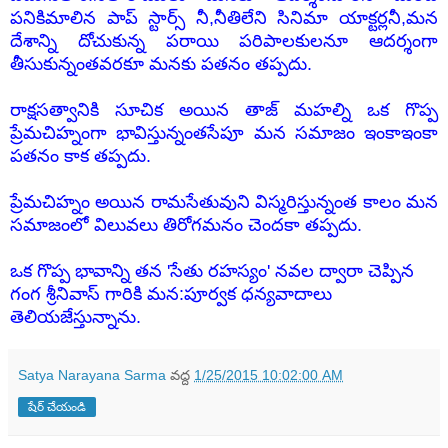
పనికిమాలిన పాప్ స్టార్స్ నీ,నీతిలేని సినిమా యాక్టర్లనీ,మన
దేశాన్ని దోచుకున్న పరాయి పరిపాలకులనూ ఆదర్శంగా
తీసుకున్నంతవరకూ మనకు పతనం తప్పదు.
రాక్షసత్వానికి సూచిక అయిన తాజ్ మహల్ని ఒక గొప్ప
ప్రేమచిహ్నంగా భావిస్తున్నంతసేపూ మన సమాజం ఇంకాఇంకా
పతనం కాక తప్పదు.
ప్రేమచిహ్నం అయిన రామసేతువుని విస్మరిస్తున్నంత కాలం మన
సమాజంలో విలువలు తిరోగమనం చెందకా తప్పదు.
ఒక గొప్ప భావాన్ని తన 'సేతు రహస్యం' నవల ద్వారా చెప్పిన
గంగ శ్రీనివాస్ గారికి మన:పూర్వక ధన్యవాదాలు
తెలియజేస్తున్నాను.
Satya Narayana Sarma
వద్ద
1/25/2015 10:02:00 AM
షేర్ చేయండి