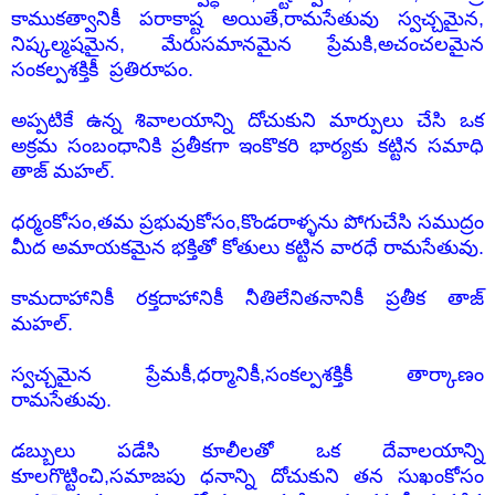
కాముకత్వానికీ పరాకాష్ట అయితే,రామసేతువు స్వచ్చమైన,
నిష్కల్మషమైన, మేరుసమానమైన ప్రేమకి,అచంచలమైన
సంకల్పశక్తికీ ప్రతిరూపం.
అప్పటికే ఉన్న శివాలయాన్ని దోచుకుని మార్పులు చేసి ఒక
అక్రమ సంబంధానికి ప్రతీకగా ఇంకొకరి భార్యకు కట్టిన సమాధి
తాజ్ మహల్.
ధర్మంకోసం,తమ ప్రభువుకోసం,కొండరాళ్ళను పోగుచేసి సముద్రం
మీద అమాయకమైన భక్తితో కోతులు కట్టిన వారధే రామసేతువు.
కామదాహానికీ రక్తదాహానికీ నీతిలేనితనానికీ ప్రతీక తాజ్
మహల్.
స్వచ్చమైన ప్రేమకీ,ధర్మానికీ,సంకల్పశక్తికీ తార్కాణం
రామసేతువు.
డబ్బులు పడేసి కూలీలతో ఒక దేవాలయాన్ని
కూలగొట్టించి,సమాజపు ధనాన్ని దోచుకుని తన సుఖంకోసం