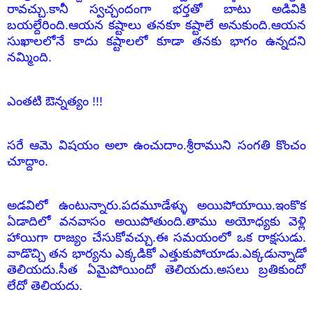
రావచ్చు.కానీ స్వచ్చందంగా భర్తతో బాటు అడివికి
బయల్దేరింది.ఆయన కష్టాలు తనకూ కష్టాలే అనుకుంది.ఆయన
సుఖాలలోనే కాదు కష్టాలలో కూడా తనకు భాగం ఉన్నదని
నమ్మింది.
ఎంతటి ఔన్నత్యం !!!
సరే ఆమె విషయం అలా ఉంచుదాం.శ్రీరాముని సంగతి కొంచం
చూద్దాం.
అడవిలో ఉంటున్నారు.పదమూడేళ్ళు అయిపోయాయి.ఇంకొక
ఏడాదిలో వనవాసం అయిపోతుంది.తాము అయోధ్యకు వెళ్లి
హాయిగా రాజ్యం చేసుకోవచ్చు.ఈ సమయంలో ఒక రాక్షసుడు.
వాడొచ్చి తన భార్యను ఎక్కడికో ఎత్తుకుపోయాడు.ఎక్కడున్నాడో
తెలియదు.సీత ఏమైపోయిందో తెలియదు.అసలు బ్రతికుందో
లేదో తెలియదు.