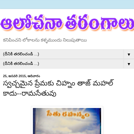
కనిపించని లోకాలను కళ్ళముందు నిలుపుతాయి
▼
▼
25, జనవరి 2015, ఆదివారం
స్వచ్చమైన ప్రేమకు చిహ్నం తాజ్ మహల్
కాదు--రామసేతువు