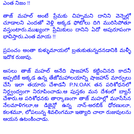
ఎంత నిజం !!
తాజ్ మహల్ అంటే ప్రేమకు చిహ్నమని దానిని వెన్నెల్లో
చూడాలని ఎందఱో వెళ్లి అక్కడ ఫోటోలు దిగి మురిసిపోతూ
వస్తుంటారు.ముఖ్యంగా ప్రేమికులు దానిని ఏదో అపురూపంగా
భావిస్తారు.ఎంత మాయ !!
ప్రపంచం అంతా కుళ్ళుమాయలో బ్రతుకుతున్నదనడానికి మళ్ళీ
ఇదొక రుజువు.
అసలు తాజ్ మహల్ అనేది షాజహాన్ కట్టించినది కాదనీ
అప్పటికే అక్కడ ఉన్న తేజోమహాలయాన్ని షాజహాన్ మార్పులు
చేసి ఇలా తయారు చేశాడనీ P.N.OAK తన పరిశోధనలో
నిర్ద్వంద్వంగా నిరూపించాడు.ఆ పుస్తకం మన దేశంలో బ్యాన్
చేశారు.ఆ పరిశోధనకు తార్కాణంగా తాజ్ మహల్లో మూసేసిన
నేలమాళిగలూ,ఆ డిజైన్లో ఉన్న నాన్-అరబిక్ ధోరణులూ,
కలశమూ, లోపలున్న శివలింగమూ ఇత్యాది చాలా రుజువులను
ఆయన ఉటంకించాడు.