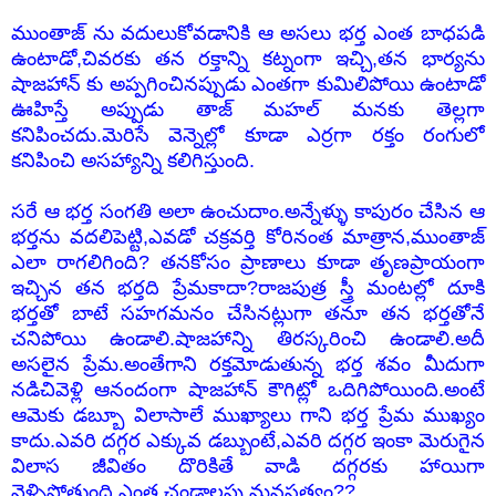
ముంతాజ్ ను వదులుకోవడానికి ఆ అసలు భర్త ఎంత బాధపడి
ఉంటాడో,చివరకు తన రక్తాన్ని కట్నంగా ఇచ్చి,తన భార్యను
షాజహాన్ కు అప్పగించినప్పుడు ఎంతగా కుమిలిపోయి ఉంటాడో
ఊహిస్తే అప్పుడు తాజ్ మహల్ మనకు తెల్లగా
కనిపించదు.మెరిసే వెన్నెల్లో కూడా ఎర్రగా రక్తం రంగులో
కనిపించి అసహ్యాన్ని కలిగిస్తుంది.
సరే ఆ భర్త సంగతి అలా ఉంచుదాం.అన్నేళ్ళు కాపురం చేసిన ఆ
భర్తను వదలిపెట్టి,ఎవడో చక్రవర్తి కోరినంత మాత్రాన,ముంతాజ్
ఎలా రాగలిగింది? తనకోసం ప్రాణాలు కూడా తృణప్రాయంగా
ఇచ్చిన తన భర్తది ప్రేమకాదా?రాజపుత్ర స్త్రీ మంటల్లో దూకి
భర్తతో బాటే సహగమనం చేసినట్లుగా తనూ తన భర్తతోనే
చనిపోయి ఉండాలి.షాజహాన్ని తిరస్కరించి ఉండాలి.అదీ
అసలైన ప్రేమ.అంతేగాని రక్తమోడుతున్న భర్త శవం మీదుగా
నడిచివెళ్లి ఆనందంగా షాజహాన్ కౌగిట్లో ఒదిగిపోయింది.అంటే
ఆమెకు డబ్బూ విలాసాలే ముఖ్యాలు గాని భర్త ప్రేమ ముఖ్యం
కాదు.ఎవరి దగ్గర ఎక్కువ డబ్బుంటే,ఎవరి దగ్గర ఇంకా మెరుగైన
విలాస జీవితం దొరికితే వాడి దగ్గరకు హాయిగా
వెళ్ళిపోతుంది.ఎంత ఛండాలపు మనస్తత్వం??