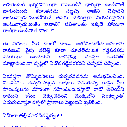
అసలెందుకీ ఖర్మ?హాయిగా రావణుడికి భార్యగా ఉండిపోతే
బాగుంటుంది కదా.తనను పట్టపు రాణిని చేస్తానని
అంటున్నాడు.మండోదరినే తనకు చెలికత్తెగా నియమిస్తానని
అంటున్నాడు.ఇంకేం కావాలి? జీవితాంతం ఇక్కడే హాయిగా
రాణిగా ఉండిపోతే పోలా?"
ఈ విధంగా సీత కలలో కూడా ఆలోచించలేదు.అసలామె
రావణుని వైపు తలెత్తి కూడా చూడలేదు.ఒక గడ్డిపరకను
ఎదురుగా ఉంచుకుని దానివైపు చూస్తూ అతనితో
మాట్లాడింది.నా దృష్టిలో నీవొక గడ్డిపరకవని చెప్పకనే చెప్పింది.
ఏకవస్త్రగా తొమ్మిదినెలలు దుర్భరవేదనను అనుభవించింది.
నిరాహారిగా ఉన్నది.పక్కన బాధలు పెడుతున్న రాక్షస స్త్రీల
సాధింపులను మౌనంగా సహించింది.వస్తాడో రాడో తెలియని
రాముని కోసం చెక్కుచెదరని మొక్కవోని సంకల్పంతో
ఎదురుచూస్తూ కళ్ళలో ప్రాణాలు పెట్టుకుని బ్రతికింది.
ఏమిటా తల్లి మానసిక స్థైర్యం!!!