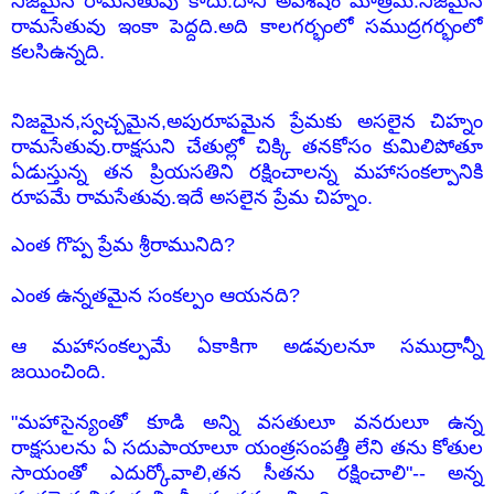
నిజమైన రామసేతువు కాదు.దాని అవశేషం మాత్రమే.నిజమైన
రామసేతువు ఇంకా పెద్దది.అది కాలగర్భంలో సముద్రగర్భంలో
కలసిఉన్నది.
నిజమైన,స్వచ్చమైన,అపురూపమైన ప్రేమకు అసలైన చిహ్నం
రామసేతువు.రాక్షసుని చేతుల్లో చిక్కి తనకోసం కుమిలిపోతూ
ఏడుస్తున్న తన ప్రియసతిని రక్షించాలన్న మహాసంకల్పానికి
రూపమే రామసేతువు.ఇదే అసలైన ప్రేమ చిహ్నం.
ఎంత గొప్ప ప్రేమ శ్రీరామునిది?
ఎంత ఉన్నతమైన సంకల్పం ఆయనది?
ఆ మహాసంకల్పమే ఏకాకిగా అడవులనూ సముద్రాన్నీ
జయించింది.
"మహాసైన్యంతో కూడి అన్ని వసతులూ వనరులూ ఉన్న
రాక్షసులను ఏ సదుపాయాలూ యంత్రసంపత్తీ లేని తను కోతుల
సాయంతో ఎదుర్కోవాలి,తన సీతను రక్షించాలి"-- అన్న