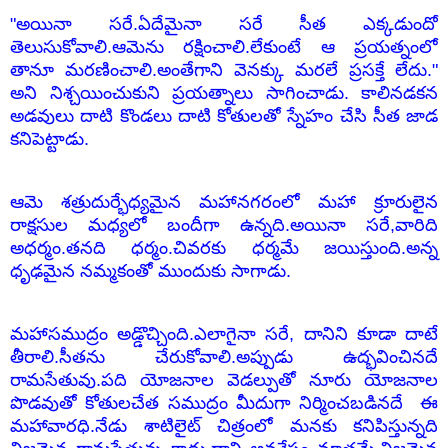
"అయినా సరే.ఏదేమైనా సరే సీత ఎక్కడుందో
తెలుసుకోవాలి.ఆమెను రక్షించాలి.లేకుంటే ఆ ప్రయత్నంలో
తానూ మరణించాలి.అంతేగాని వెనక్కు మరలే ప్రసక్తే లేదు."
అని నిశ్చయించుకుని ప్రయత్నాలు సాగించాడు. కాలినడకన
అడవులు దాటి కొండలు దాటి కోతులతో స్నేహం చేసి సీత జాడ
కనిపెట్టాడు.
ఆమె శత్రుదుర్భేధ్యమైన మహానగరంలో మహా క్రూరులైన
రాక్షసుల మధ్యలో బందీగా ఉన్నది.అయినా సరే,వారిది
అధర్మం.తనది ధర్మం.చివరకు ధర్మమే జయిస్తుంది.అన్న
ధృఢమైన నమ్మకంతో ముందుకు సాగాడు.
మహాసముద్రం అడ్డొచ్చింది.ఎలాగైనా సరే, దానిని కూడా దాటే
తీరాలి.సీతను చేరుకోవాలి.అప్పుడు ఉద్భవించినదే
రామసేతువు.పది యోజనాల వెడల్పుతో నూరు యోజనాల
పొడవుతో కోతులచేత సముద్రం మీదుగా నిర్మించబడినదే ఈ
మహావారధి.నేడు శాటిలైట్ చిత్రంలో మనకు కనిపిస్తున్నది