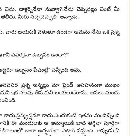
 విను. డాక్టర్నినేనా నువ్వా?.నేను చెప్పినట్లు వింటే మీ
 తెలీదు. మీరు నచ్చచెప్పాలి" అన్నాడు.
రు. వారు బయటకి వెళుతూ ఉండగా ఆమెను నేను ఒక ప్రశ్న
పుగాని ఎవరికైనా ఉబ్బసం ఉందా?"
దరూ ఉబ్బసం పేషంట్లే" చెప్పింది ఆమె.
ి అనవసర ప్రశ్న అన్నట్లు మా ఫ్రెండ్ అసహనంగా ముఖం
సేపు కూచుని ఇక సెలవు తీసుకుని బయలుదేరాను. అసలు మందు
పించింది.
 కాదు.ప్రిస్క్రిప్షనూ కాదు.ఎందుకంటే ఇతను మందిచ్చింది
్తుతానికి ఈ మందులకు ఆ అమ్మాయికి బాధ తగ్గినా పూర్తిగా
లికాలంలో ఇంకా ఉధృతంగా ఎటాక్ వస్తుంది. అప్పుడు ఏ