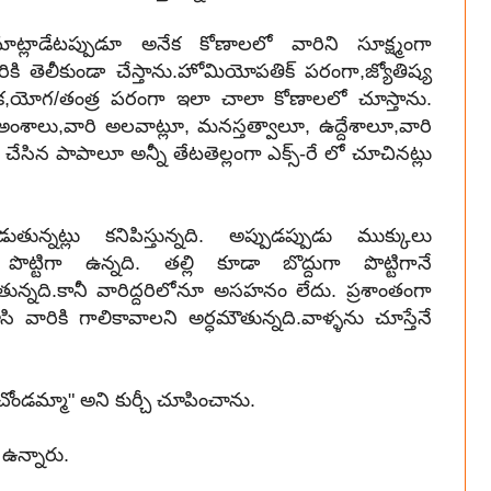
మాట్లాడేటప్పుడూ అనేక కోణాలలో వారిని సూక్ష్మంగా
 వారికి తెలీకుండా చేస్తాను.హోమియోపతిక్ పరంగా,జ్యోతిష్య
ిక,యోగ/తంత్ర పరంగా ఇలా చాలా కోణాలలో చూస్తాను.
తిత్వఅంశాలు,వారి అలవాట్లూ, మనస్తత్వాలూ, ఉద్దేశాలూ,వారి
ేసిన పాపాలూ అన్నీ తేటతెల్లంగా ఎక్స్-రే లో చూచినట్లు
ట్లు కనిపిస్తున్నది. అప్పుడప్పుడు ముక్కులు
 పొట్టిగా ఉన్నది. తల్లి కూడా బొద్దుగా పొట్టిగానే
మౌతున్నది.కానీ వారిద్దరిలోనూ అసహనం లేదు. ప్రశాంతంగా
వారికి గాలికావాలని అర్ధమౌతున్నది.వాళ్ళను చూస్తేనే
ూచోండమ్మా" అని కుర్చీ చూపించాను.
 ఉన్నారు.