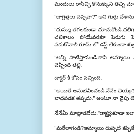
మందులు రాసిచ్చి కొనుక్కుని తెచ్చి 
"జాగ్రత్తలు చెప్పవా?" అని గుర్తు చేశాను
"దుమ్ము తగలకుండా చూచుకొండి.చలిగాలికి
చలికాలం పోయేవరకూ పెరుగు పెట్ట
పడుకోవాలి.రూమ్ లో డస్ట్ లేకుండా శుభ
"అన్నీ పాటిస్తామండి.కాని అమ్మాయి 
చెప్పింది తల్లి.
డాక్టర్ కి కోపం వచ్చింది.
"అయితే అనుభవించండి.నేనేం చెయ్య
బాధపడక తప్పదు." అంటూ నా వైపు తిరి
నేనేమీ మాట్లాడలేదు."డాక్టర్లుకూడా
"మరేలాగండి?అమ్మాయి దుప్పటి కప్పితే