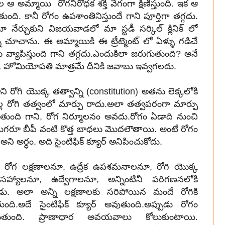
ఆ అమ్మాయి రోగనిరోధక శక్తి వేగంగా క్షీణిస్తుంది. ఇక ఆ
 కానీ రోగం ఉపశాంతినిస్తుందే గాని పూర్తిగా తగ్గదు.
ర్చుకుని విజయవాడలో మా స్టడీ సర్కిల్ క్లినిక్ లో
ో చూచాను. ఈ అమ్మాయికి ఈ ట్రీట్మెంట్ లో ఏళ్ళు గడిచే
్యాపిస్తుంది గాని తగ్గదు.ఎందుకిలా జరుగుతుంది? అనే
ఒక్క హోమియోపతి మాత్రమే దీనికి జవాబు ఇవ్వగలదు.
 కాని రోగి యొక్క తత్వాన్ని (constitution) అతను లెక్కలోకి
 వల్ల రోగి తత్వంలో మార్పు రాదు.అలా తత్వపరంగా మార్పు
ుతుంది గాని, రోగ నిర్మూలనం అవదు.రోగం ఏడాది నుంచి
ుగరూ బీపీ వంటి కొత్త బాధలు మొదలౌతాయి. అంటే రోగం
ని అర్ధం. అది సైంటిఫిక్ క్యూర్ అనిపించుకోదు.
ూ, రోగ లక్షణాలనూ, ఉద్రేక ఉపశమనాలనూ, రోగి యొక్క
అసహ్యాలనూ, ఉద్వేగాలనూ, అన్నింటినీ పరిగణనలోకి
తాడు. అలా అన్ని లక్షణాలకు సరిపోయిన మందే రోగికి
.అదే సైంటిఫిక్ క్యూర్ అవుతుంది.అప్పుడు రోగం
తుంది. ప్రాణాధార అవయవాలు కోలుకుంటాయి.