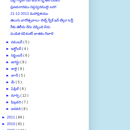
డిల్లీ గ్యాంగ్ రేప్ కేసు-కొన్ని ఆలోచనలు
ప్రణవనాదము సప్తస్వరములై బరగ
21-12-2012 మహాప్రళయం
తెలుగు వారోత్సవాలు- లెట్స్ స్పీక్ ఇన్ టేల్గూ ఓన్లీ
నీకు తెలీదు నేను చెప్పింది విను
పండిత రవిశంకర్ జాతకం-నివాళి
►
నవంబర్
( 5 )
►
అక్టోబర్
( 4 )
►
సెప్టెంబర్
( 6 )
►
ఆగస్టు
( 8 )
►
జులై
( 9 )
►
జూన్
( 5 )
►
మే
( 5 )
►
ఏప్రిల్
( 8 )
►
మార్చి
( 12 )
►
ఫిబ్రవరి
( 7 )
►
జనవరి
( 8 )
►
2011
( 84 )
►
2010
( 81 )