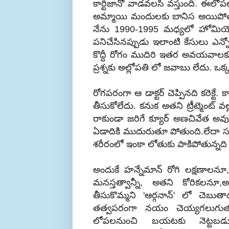
కార్టిజానో వాడవలసి వస్తుంది. ఈలోపల 
అమ్మాయి మందులకు బానిస అయిపోతుంది.
నేను 1990-1995 మధ్యలో హోమియో నే
పనిచేసినప్పుడు ఇలాంటి కేసులు ఎన్న
కొద్దీ రోగం ముదిరి ఇతర అవయవాలకు వ
ప్రశ్నకు అల్లోపతి లో జవాబు లేదు. 
రోగపరంగా ఆ డాక్టర్ చెప్పినది కరెక్టే.
తీసుకోలేదు. కనుక అతని ట్రీట్మెంట్
రాకుండా జరిగే క్యూర్ అణచివేత అవ
ఏడాదికి ముదురుతూ పోతుంది.లేదా స
శరీరంలో ఇంకా లోతుకు పాకిపోతున్నది అ
అందుకే హన్నేమాన్ రోగి లక్షణాలన
మనస్తత్వాన్నీ, అతని కోరికలనూ,
తీసుకొమ్మని 'ఆర్గనాన్' లో చెబు
తత్వపరంగా నయం చెయ్యగలుగుతుంది
లోపలనుంచి బయటకు నెట్టబడు