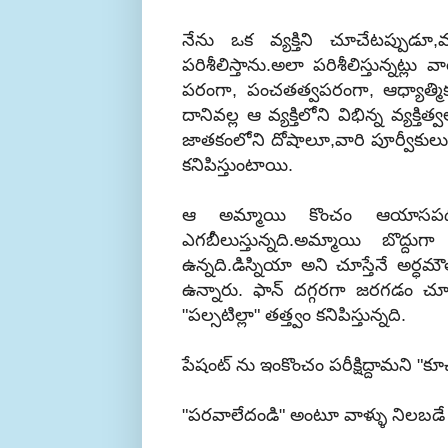
నేను ఒక వ్యక్తిని చూచేటప్పుడూ,
పరిశీలిస్తాను.అలా పరిశీలిస్తున్నట్లు
పరంగా, పంచతత్వపరంగా, ఆధ్యాత్మ
దానివల్ల ఆ వ్యక్తిలోని విభిన్న వ్యక్
జాతకంలోని దోషాలూ,వారి పూర్వీకులు చ
కనిపిస్తుంటాయి.
ఆ అమ్మాయి కొంచం ఆయాసపడుతున్న
ఎగబీలుస్తున్నది.అమ్మాయి బొద్దుగా
ఉన్నది.డిస్నియా అని చూస్తేనే అర్ధ
ఉన్నారు. ఫాన్ దగ్గరగా జరగడం చూసి 
"పల్సటిల్లా" తత్త్వం కనిపిస్తున్నది.
పేషంట్ ను ఇంకొంచం పరీక్షిద్దామని "క
"పరవాలేదండి" అంటూ వాళ్ళు నిలబడే