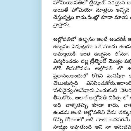
హోమియోపతిలో ట్రీట్మెంట్ సరియైన దా
అయితే హోమియో మాత్రలు ఇచ్చిన ప్రత
చేస్తున్నట్లు కాదు.దీంట్లో కూడా మాయ ఉ
వ్రాస్తాను.
అల్లోపతిలో ఉబ్బసం అంటే అందరికీ
ఉబ్బసం పేషంట్లకూ ఒకే మందు ఉండదు
అమ్మాయికి అంత ఉబ్బసం లోనూ, చలి
విస్మరించడం వల్ల ట్రీట్మెంట్ మొత్త
లోకి తీసుకోవడం అల్లోపతీ లో ఉండద
ప్రధానం.అందులో రోగిని మనిషిగా క
చెబుతున్నది వినిపించుకోరు.ఇ
'పశువైద్యం'అనేవారు.ఎందుకంటే వెటరి
తీసుకోరు. అలాగే అల్లోపతీ చికిత్స లో
అది వాళ్ళతప్పు కూడా కాదు. వాళ
ఉండదు.అంటే అల్లోపతిని నేను తక్కువ 
కొన్ని రోగాలలో అదీ చాలా అవసరమే. క
సాధ్యం అవుతుంది అని నా అనుభవం 