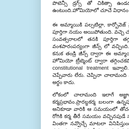
పొటెన్సీ డ్రగ్స్ తో చికిత్సా
ఉంటుంది.హోమియోలో చూచే విధానం 
ఈ అమ్మాయికి పల్సటిల్లా, కార్బోవెజ్
పూర్తిగా నయం అయిపోతుంది. వచ్చె చలి
సంవత్సరాలలో తనకి పూర్తిగా తగ్గ
వంశపారంపర్యంగా జీన్స్ లో వచ్చిం
కనుక తండ్రి జీన్స్ ద్వారా ఈ అమ్మ
హోమియో ట్రీట్మెంట్ ద్వారా తగ్గించ
constitutional treatment ఇవ్వాల
చెప్పేవారు లేరు. చెప్పినా చాలామంద
అర్ధం కాదు.
లోకంలో చాలామంది ఇలాగే అజ్ఞా
కర్మప్రభావం.ప్రారబ్ధకర్మ బలంగా ఉన్న
అనికూడా వారికి ఆ సమయంలో తోచదు. వ
రోగికి కర్మ తీరే సమయం వచ్చినపుడే
వింతగా నవ్వొచ్చే మాటలా వినిపిస్తు