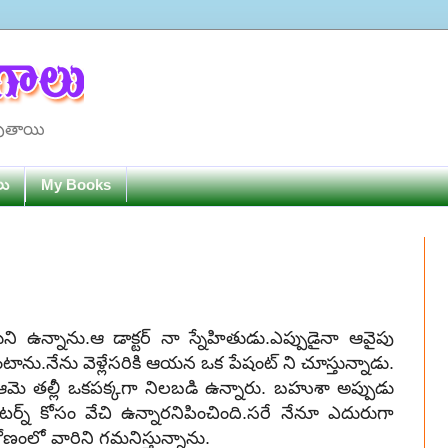
పుతాయి
లు
My Books
కూచుని ఉన్నాను.ఆ డాక్టర్ నా స్నేహితుడు.ఎప్పుడైనా ఆవైపు
ంటాను.నేను వెళ్లేసరికి ఆయన ఒక పేషంట్ ని చూస్తున్నాడు.
 ఆమె తల్లీ ఒకపక్కగా నిలబడి ఉన్నారు. బహుశా అప్పుడు
ర్న్ కోసం వేచి ఉన్నారనిపించింది.సరే నేనూ ఎదురుగా
ంలో వారిని గమనిస్తున్నాను.