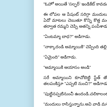
"ఓహో అయితే 'సల్ఫర్' ఇండికేట్ కావ
ఈ లోపల ఆ పేషంట్ సరిగ్గా మందులు
ఏదో మాటలు చెబుతూ కొన్ని కొత్త మం
తర్వాత రమ్మని చెప్పి అతన్ని పంపేశాడు
"ఏంటమ్మా బాధ?" అడిగాడు.
"నాక్కాదండి అమ్మాయికి" చెప్పింది తల్లి
"ఏమైంది" అడిగాడు.
"అమ్మాయికి ఆయాసం అండి"
సరే అమ్మాయిని కూచోబెట్టి స్టేత్ 
తలపంకిస్తూ "ఎప్పటి నుంచి?" అడిగాడ
"పుట్టినప్పటినుంచీ ఉందండి.చలికాలంలో 
"మందులు రాసిస్తున్నాను.అవి వాడి మ