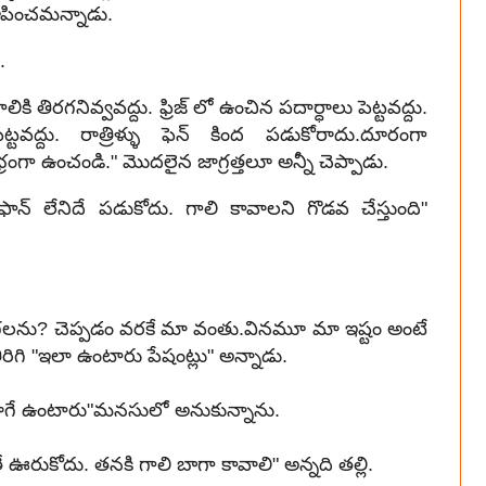
చూపించమన్నాడు.
.
 తిరగనివ్వవద్దు. ఫ్రిజ్ లో ఉంచిన పదార్ధాలు పెట్టవద్దు.
వద్దు. రాత్రిళ్ళు ఫెన్ కింద పడుకోరాదు.దూరంగా
్రంగా ఉంచండి." మొదలైన జాగ్రత్తలూ అన్నీ చెప్పాడు.
ఫాన్ లేనిదే పడుకోదు. గాలి కావాలని గొడవ చేస్తుంది"
గలను? చెప్పడం వరకే మా వంతు.వినమూ మా ఇష్టం అంటే
గి "ఇలా ఉంటారు పేషంట్లు" అన్నాడు.
 ఇలాగే ఉంటారు"మనసులో అనుకున్నాను.
 ఊరుకోదు. తనకి గాలి బాగా కావాలి" అన్నది తల్లి.