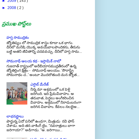
►
2009
( 143 )
►
2008
( 2 )
ప్రముఖ పోస్ట్‌లు
హస్త సాముద్రికం
జ్యోతిష్యం లో సాముద్రిక శాస్త్రం కూడా ఒక భాగం.
దీనిలొ మనిషి యొక్క అవయవాలపొందికను, తీరును
బట్టి అతని జీవితాన్ని చదవవచ్చు. దీనిలో హస్త సామ...
సోమనాథ్ ఆలయ కథ - ఇస్లామిక్ నాటో
గుజరాత్ రాష్ట్రంలో అరేబియాసముద్రతీరంలో ఉన్న
జ్యోతిర్లింగ క్షేత్రం - సోమనాధ్ ఆలయం. 'సౌరాష్ట్రే
సోమనాథం చ..' అంటూ మొదలౌతుంది మన జ్యోత...
ఎలైట్ మేరేజ్
నిన్న మా ఆశ్రమంలో ఒక పెళ్లి
జరిగింది. ఇది ప్రేమవివాహం. ఆ
తరువాత, పెద్దలు అంగీకరించిన
వివాహం. ఆశ్రమంలో నిరాడంబరంగా
జరిగిన వివాహం. కేవలం నలభైఅ...
లాభనష్టాలు
పొద్దున్న ఏదో పనిలో ఉండగా, మిత్రుడు రవి ఫోన్
చేశాడు. అది తన వాకింగ్ టైం. "నవరాత్రులు బాగా
జరిగాయా?" అడిగాడు. "ఆ. జరిగాయి...