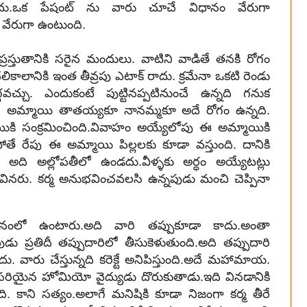
 ఉండదు.ఒక పేషంట్ ను వారు చూచే విధానం వేరుగా
వేరుగా ఉంటుంది.
 ప్రస్తుతానికి సరైన మందులు. వాటిని వాడితే తనకి రోగం
కాలానికి ఇంత తీవ్రపు ఎటాక్ రాదు. క్రమేనా ఒకటి రెండు
వచ్చు. ఎందుకంటే పుట్టినప్పటినుంచే ఉన్నది గనుక
ది. అమ్మాయి తాతయ్యకూ నానమ్మకూ అదే రోగం ఉన్నది.
ాయికి సంక్రమించింది.వివాహం అయ్యేలోపు ఈ అమ్మాయికి
కపోతే రేపు ఈ అమ్మాయి పిల్లలకు కూడా వస్తుంది. దానికి
ి. అది అల్లోపతీలో ఉండదు.వీళ్ళకు అర్ధం అయ్యేటట్లు
ి వినరు. కర్మ అనుభవించవలసి ఉన్నపుడు మంచి చెప్పినా
నంలో ఉంటారు.అది వారి తప్పుకూడా కాదు.అంతా
పుడు ప్రతిదీ తప్పుదారిలో తీసుకెళుతుంది.అది తప్పుదారి
ారు చేస్తున్నది కరెక్టే అనిపిస్తుంది.అదే మహామాయ.
 సరియైన హోమియో వైద్యుడు దొరుకుతాడు.ఇది వినడానికి
ంది. కాని సత్యం.అలాగే మనిషికి కూడా నిజంగా కర్మ తీరే