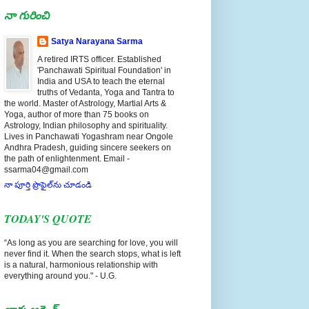
నా గురించి
Satya Narayana Sarma
A retired IRTS officer. Established
'Panchawati Spiritual Foundation' in
India and USA to teach the eternal
truths of Vedanta, Yoga and Tantra to
the world. Master of Astrology, Martial Arts &
Yoga, author of more than 75 books on
Astrology, Indian philosophy and spirituality.
Lives in Panchawati Yogashram near Ongole
Andhra Pradesh, guiding sincere seekers on
the path of enlightenment. Email -
ssarma04@gmail.com
నా పూర్తి ప్రొఫైల్‌ను చూడండి
TODAY'S QUOTE
“As long as you are searching for love, you will
never find it. When the search stops, what is left
is a natural, harmonious relationship with
everything around you." - U.G.