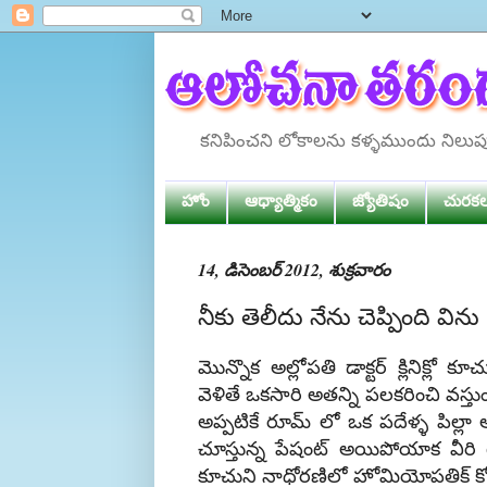
కనిపించని లోకాలను కళ్ళముందు నిలు
హోం
ఆధ్యాత్మికం
జ్యోతిషం
చురక
14, డిసెంబర్ 2012, శుక్రవారం
నీకు తెలీదు నేను చెప్పింది విను
మొన్నొక అల్లోపతి డాక్టర్ క్లినిక్లో 
వెళితే ఒకసారి అతన్ని పలకరించి వస్తు
అప్పటికే రూమ్ లో ఒక పదేళ్ళ పిల్లా
చూస్తున్న పేషంట్ అయిపోయాక వీరి ట
కూచుని నాధోరణిలో హోమియోపతిక్ కోణ