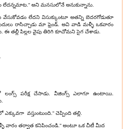
డం లేదన్నమాట." అని మనసులోనే అనుకున్నాను.
 వేసుకోవడం లేదని విసుక్కుంటూ అతన్ని బెదరగోడుతూ
దులు రాసిచ్చాడు మా ఫ్రెండ్. అవి వాడి మళ్ళీ ఒకవారం
. ఈ తల్లీ పిల్లల వైపు తిరిగి కూచోమని సైగ చేశాడు.
.
తో లంగ్స్ పరీక్ష చేసాడు. వీజింగ్స్ ఎలాగూ ఉంటాయి.
ు.
ఎక్కువగా వస్తుంటుంది." చెప్పింది తల్లి.
ళ్ళీ వారం తర్వాత కనిపించండి." అంటూ ఒక చీటీ మీద