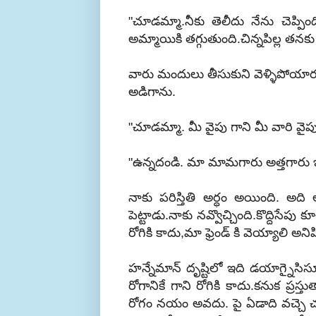
"చూడమ్మా.నీకు తెలీదు నేను చెప్పింది
అమ్మాయికి తగ్గుతుంది.చిన్నపిల్ల తనకు
వారు మందులు తీసుకుని వెళ్ళిపోయా
అడిగాను.
"చూడమ్మా. మీ వైపు గాని మీ వారి వై
"ఉన్నదండి. మా మామగారు అత్తగారు ఇద్
నాకు పరిస్తితి అర్ధం అయింది. అద
పెట్టాడు.నాకు నవ్వొచ్చింది.కొద్ది
రోగికి కాదు,మా ఫ్రెండ్ కి వెయ్యాలి అని
హన్నేమాన్ దృష్టిలో ఇది డయాగ్నైసిసూ
రోగానికే గాని రోగికి కాదు.కనుక ప్రస
రోగం నయం అవదు. పై ఏడాది వచ్చె చ