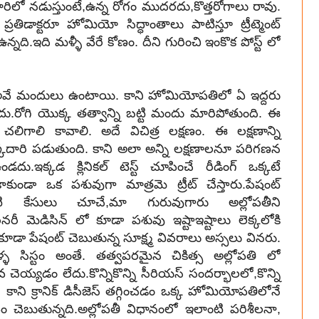
రిలో నడుస్తుంటే,ఉన్న రోగం ముదరదు,కొత్తరోగాలు రావు.
ిడాక్టరూ హోమియో సిద్ధాంతాలు పాటిస్తూ ట్రీట్మెంట్
న్నది.ఇది మళ్ళీ వేరే కోణం. దీని గురించి ఇంకొక పోస్ట్ లో
 అవే మందులు ఉంటాయి. కాని హోమియోపతిలో ఏ ఇద్దరు
.రోగి యొక్క తత్వాన్ని బట్టి మందు మారిపోతుంది. ఈ
గాలి కావాలి. అదే విచిత్ర లక్షణం. ఈ లక్షణాన్ని
ం పక్కదారి పడుతుంది. కాని అలా అన్ని లక్షణాలనూ పరిగణన
ు.ఇక్కడ క్లినికల్ టెస్ట్ చూపించే రీడింగ్ ఒక్కటే
ాకుండా ఒక పశువుగా మాత్రమె ట్రీట్ చేస్తారు.పేషంట్
లాంటి కేసులు చూచే,మా గురువుగారు అల్లోపతీని
నరీ మెడిసిన్ లో కూడా పశువు ఇష్టాఇష్టాలు లెక్కలోకి
 కూడా పేషంట్ చెబుతున్న సూక్ష్మ వివరాలు అస్సలు వినరు.
్ళ సిస్టం అంతే. తత్వపరమైన చికిత్స అల్లోపతి లో
చెయ్యడం లేదు.కొన్నికొన్ని సీరియస్ సందర్భాలలో,కొన్ని
ాని క్రానిక్ డిసీజెస్ తగ్గించడం ఒక్క హోమియోపతిలోనే
చెబుతున్నది.అల్లోపతీ విధానంలో ఇలాంటి పరిశీలనా,